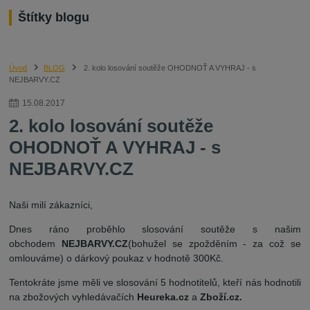
Štítky blogu
Úvod
BLOG
2. kolo losování soutěže OHODNOŤ A VYHRAJ - s
NEJBARVY.CZ
15
.
08
.
2017
2. kolo losování soutěže
OHODNOŤ A VYHRAJ - s
NEJBARVY.CZ
Naši milí zákazníci,
Dnes ráno proběhlo slosování soutěže s našim
obchodem
NEJBARVY.CZ
(bohužel se zpožděním - za což se
omlouváme) o dárkový poukaz v hodnotě 300Kč.
Tentokráte jsme měli ve slosování 5 hodnotitelů, kteří nás hodnotili
na zbožových vyhledávačích
Heureka.cz
a
Zboží.cz.