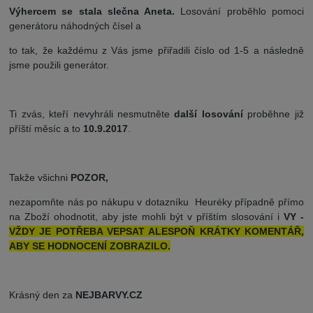
Výhercem se stala slečna Aneta.
Losování proběhlo pomoci
generátoru náhodných čísel a
to tak, že každému z Vás jsme přiřadili číslo od 1-5 a následně
jsme použili generátor.
Ti zvás, kteří nevyhráli nesmutněte
další losování
proběhne již
příští měsíc a to
10.9.2017
.
Takže všichni
POZOR,
nezapomňte nás po nákupu v dotazníku Heuréky případně přímo
na Zboží ohodnotit, aby jste mohli být v příštím slosování i
VY -
VŽDY JE POTŘEBA VEPSAT ALESPOŇ KRÁTKY
KOMENTÁŘ,
ABY SE HODNOCENÍ ZOBRAZILO.
Krásný den za
NEJBARVY.CZ