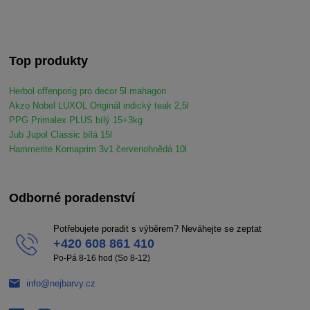
Top produkty
Herbol offenporig pro decor 5l mahagon
Akzo Nobel LUXOL Originál indický teak 2,5l
PPG Primalex PLUS bílý 15+3kg
Jub Jupol Classic bílá 15l
Hammerite Komaprim 3v1 červenohnědá 10l
Odborné poradenství
Potřebujete poradit s výběrem? Neváhejte se zeptat
+420 608 861 410
Po-Pá 8-16 hod (So 8-12)
info@nejbarvy.cz