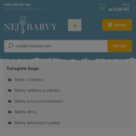
0
ks
+420 608 861 410
za
0,00 Kč
Po-Pá 8-16 hod (So 8-12)
Menu
Hledat
Kategorie blogu
Stěny v interiéru
Nátěry radiátoru a zárubní
Nátěry kovových konstrukcí
Nátěry dřeva
Nátěry betonových podlah