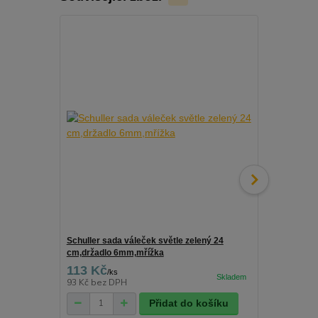
Schuller sada váleček světle zelený 24
Schuller drž
cm,držadlo 6mm,mřížka
113 Kč
25 Kč
/
ks
/
ks
93 Kč
bez DPH
21 Kč
bez D
Přidat do košíku