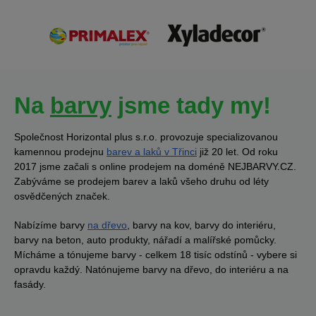
Na
barvy
jsme tady my!
Společnost Horizontal plus s.r.o. provozuje specializovanou
kamennou prodejnu
barev a laků v Třinci
již 20 let. Od roku
2017 jsme začali s online prodejem na doméně NEJBARVY.CZ.
Zabýváme se prodejem barev a laků všeho druhu od léty
osvědčených značek.
Nabízíme barvy
na dřevo
, barvy na kov, barvy do interiéru,
barvy na beton, auto produkty, nářadí a malířské pomůcky.
Mícháme a tónujeme barvy - celkem 18 tisíc odstínů - vybere si
opravdu každý. Natónujeme barvy na dřevo, do interiéru a na
fasády.