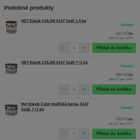
Podobné produkty
HET Klasik COLOR 0147 šedý 1,5 kg
121 Kč
/
ks
100 Kč
bez DPH
Přidat do košíku
HET Klasik COLOR 0147 šedý 7+1 kg
460 Kč
/
ks
380 Kč
bez DPH
Přidat do košíku
Het Klasik Color malířská barva, 0147
šedá, 7+1 kg
522 Kč
/
ks
431 Kč
bez DPH
Přidat do košíku