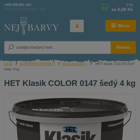
0
ks
+420 608 861 410
za
0,00 Kč
Po-Pá 8-16 hod (So 8-12)
Menu
Hledat
Úvod
INTERIÉROVÉ BARVY
tónované barvy
HET Klasik COLOR 0147
šedý 4 kg
HET Klasik COLOR 0147 šedý 4 kg