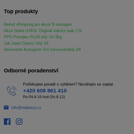
Top produkty
Herbol offenporig pro decor 5l mahagon
Akzo Nobel LUXOL Originál indický teak 2,5l
PPG Primalex PLUS bílý 15+3kg
Jub Jupol Classic bílá 15l
Hammerite Komaprim 3v1 červenohnědá 10l
Odborné poradenství
Potřebujete poradit s výběrem? Neváhejte se zeptat
+420 608 861 410
Po-Pá 8-16 hod (So 8-12)
info@nejbarvy.cz