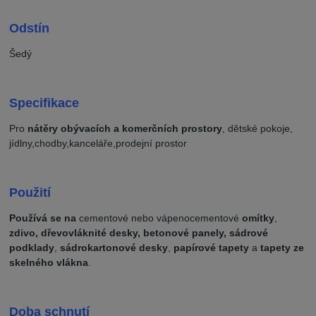
Odstín
Šedý
Specifikace
Pro
nátěry obývacích a komerčních prostory
, dětské pokoje,
jídlny,chodby,kanceláře,prodejní prostor
Použití
Používá se na
cementové nebo vápenocementové
omítky
,
zdivo, dřevovláknité desky, betonové panely, sádrové
podklady
,
sádrokartonové desky
,
papírové tapety
a
tapety ze
skelného vlákna
.
Doba schnutí