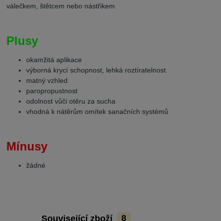
válečkem, štětcem nebo nástřikem
Plusy
okamžitá aplikace
výborná krycí schopnost, lehká roztíratelnost
matný vzhled
paropropustnost
odolnost vůči otěru za sucha
vhodná k nátěrům omítek sanačních systémů
Mínusy
žádné
Související zboží
8