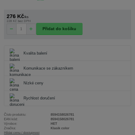
276 Kč
/
ks
228 Kč
bez DPH
Přidat do košíku
Kvalita balení
Komunikace se zákazníkem
Nízké ceny
Rychlost doručení
Číslo produktu:
8594158026781
EAN kód:
8594158026781
Výrobce:
HET
Značka:
Klasik color
Hlídat cenu / dostupnost