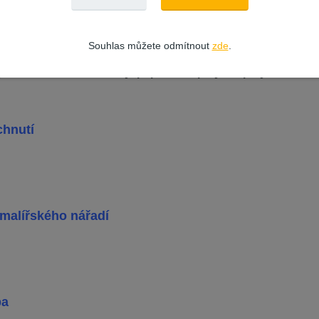
Souhlas můžete odmítnout
zde
.
se na
cementové nebo vápenocementové
omítky
,
zdivo, dřev
y
,
sádrokartonové desky
,
papírové tapety
a
tapety ze skeln
chnutí
 malířského nářadí
ba