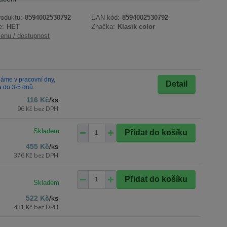
roduktu:
8594002530792
EAN kód:
8594002530792
e:
HET
Značka:
Klasik color
cenu / dostupnost
áme v pracovní dny,
Detail
a do 3-5 dnů.
116 Kč
/
ks
96 Kč
bez DPH
Přidat do košíku
455 Kč
/
ks
376 Kč
bez DPH
Přidat do košíku
522 Kč
/
ks
431 Kč
bez DPH