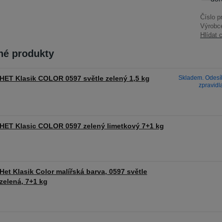
Číslo p
Výrobc
Hlídat 
é produkty
HET Klasik COLOR 0597 světle zelený 1,5 kg
Skladem. Odesíl
zpravidl
HET Klasic COLOR 0597 zelený limetkový 7+1 kg
Het Klasik Color malířská barva, 0597 světle
zelená, 7+1 kg