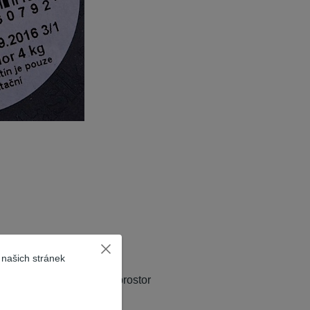
 našich stránek
hodby,kanceláře,prodejní prostor