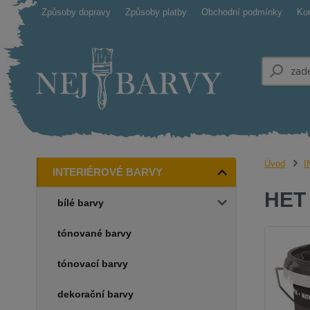
Způsoby dopravy
Způsoby platby
Obchodní podmínky
Ko
Úvod
I
INTERIÉROVÉ BARVY
HET 
bílé barvy
tónované barvy
tónovací barvy
dekorační barvy