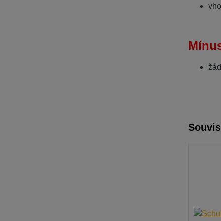
vho
Mínu
žá
Souvis