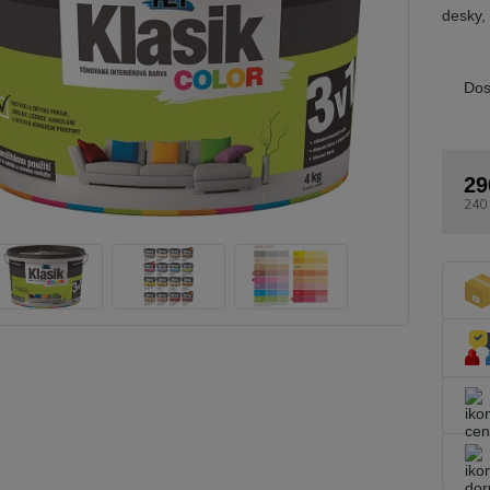
desky,
Dos
29
240