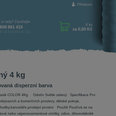
Přihlášení
 si rady? Zavolejte.
0
ks
608 861 410
za
0,00 Kč
8-16 hod (So 8-12)
ný 4 kg
vaná disperzní barva
asik COLOR 4Kg Odstín Světle zelený Specifikace Pro
 obývacích a komerčních prostory, dětské pokoje,
,chodby,kanceláře,prodejní prostor Použití Používá se na
ové nebo vápenocementové omítky, zdivo, dřevovláknité