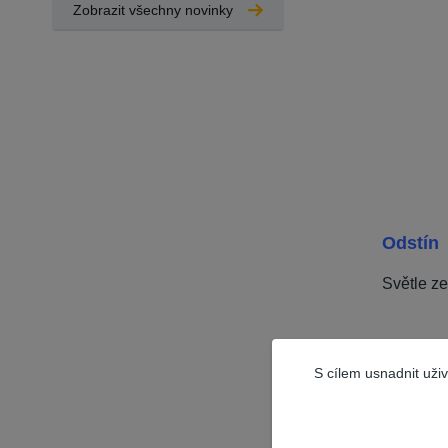
Zobrazit všechny novinky
Odstín
Světle z
Specifi
S cílem usnadnit uži
Pro
nátě