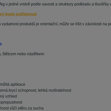
/kg v jedné vrstvě podle savosti a struktury podkladu a tloušťky 
rvy budu potřebovat
á vydatnost produktů je orientační, může se lišit v závislosti n
e
, štětcem nebo nástřikem
mžitá aplikace
orná krycí schopnost, lehká roztíratelnost
ný vzhled
opropustnost
lnost vůči otěru za sucha