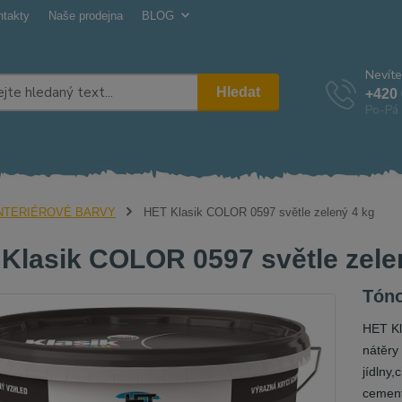
ntakty
Naše prodejna
BLOG
Nevíte
Hledat
+420 
Po-Pá 
NTERIÉROVÉ BARVY
HET Klasik COLOR 0597 světle zelený 4 kg
Klasik COLOR 0597 světle zele
Tóno
HET Kl
nátěry
jídlny
cement