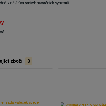
dná k nátěrům omítek sanačních systémů
sy
dné
ející zboží
8