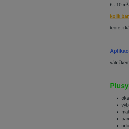
2
6 - 10 m
kolik ba
teoretick
Aplikac
válečkem
Plusy
oka
výb
mat
par
odo