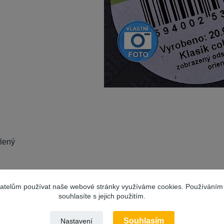
elený
kace
vatelům používat naše webové stránky využíváme cookies. Používáním
souhlasíte s jejich použitím.
ry obývacích a komerčních prostory
, dětské pokoje, jídlny,c
Souhlasím
Nastavení