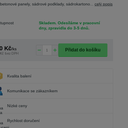
 betonové panely, sádrové podklady, sádrokartono...
celý popis
tupnost
Skladem. Odesíláme v pracovní
dny, zpravidla do 3-5 dnů.
0 Kč
/
ks
Přidat do košíku
 Kč
bez DPH
Kvalita balení
Komunikace se zákazníkem
Nízké ceny
Rychlost doručení