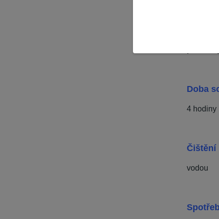
Použití
Používá 
podklad
Doba s
4 hodiny
Čištění
vodou
Spotře