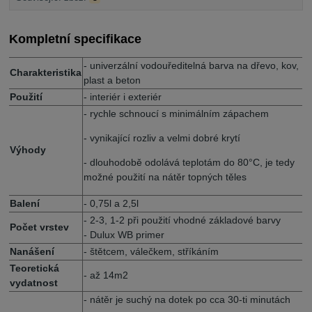
Kompletní specifikace
- univerzální vodouředitelná barva na dřevo, kov,
Charakteristika
plast a beton
Použití
- interiér i exteriér
- rychle schnoucí s minimálním zápachem
- vynikající rozliv a velmi dobré krytí
Výhody
- dlouhodobě odolává teplotám do 80°C, je tedy
možné použití na nátěr topných těles
Balení
- 0,75l a 2,5l
- 2-3, 1-2 při použití vhodné základové barvy
Počet vrstev
- Dulux WB primer
Nanášení
- štětcem, válečkem, stříkáním
Teoretická
- až 14m2
vydatnost
- nátěr je suchý na dotek po cca 30-ti minutách