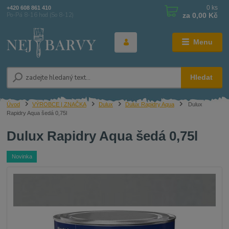
0
ks
+420 608 861 410
za
0,00 Kč
Po-Pá 8-16 hod (So 8-12)
Menu
Hledat
Úvod
VÝROBCE | ZNAČKA
Dulux
Dulux Rapidry Aqua
Dulux
Rapidry Aqua šedá 0,75l
Dulux Rapidry Aqua šedá 0,75l
Novinka