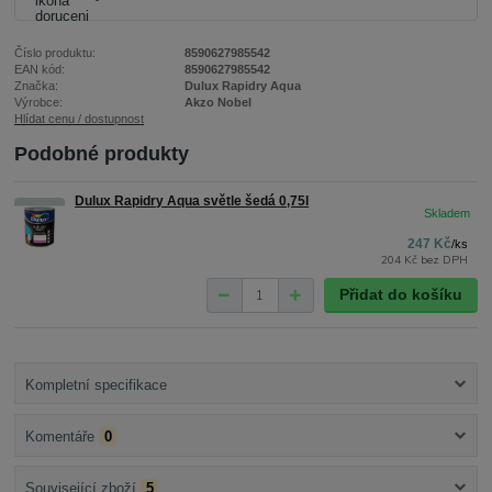
Číslo produktu:
8590627985542
EAN kód:
8590627985542
Značka:
Dulux Rapidry Aqua
Výrobce:
Akzo Nobel
Hlídat cenu / dostupnost
Podobné produkty
Dulux Rapidry Aqua světle šedá 0,75l
247 Kč
/
ks
204 Kč
bez DPH
Přidat do košíku
Kompletní specifikace
Komentáře
0
Související zboží
5