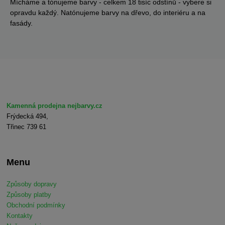
Mícháme a tónujeme barvy - celkem 18 tisíc odstínů - vybere si
opravdu každý. Natónujeme barvy na dřevo, do interiéru a na
fasády.
Kamenná prodejna nejbarvy.cz
Frýdecká 494,
Třinec 739 61
Menu
Způsoby dopravy
Způsoby platby
Obchodní podmínky
Kontakty