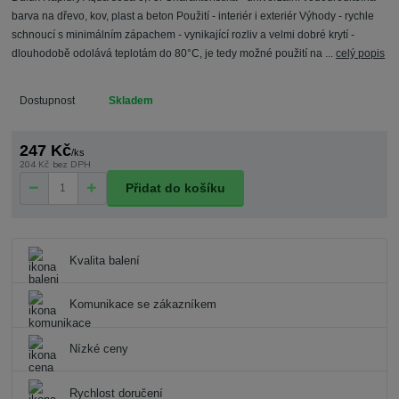
barva na dřevo, kov, plast a beton Použití - interiér i exteriér Výhody - rychle
schnoucí s minimálním zápachem - vynikající rozliv a velmi dobré krytí -
dlouhodobě odolává teplotám do 80°C, je tedy možné použití na ...
celý popis
Dostupnost
Skladem
247 Kč
/
ks
204 Kč
bez DPH
Přidat do košíku
Kvalita balení
Komunikace se zákazníkem
Nízké ceny
Rychlost doručení