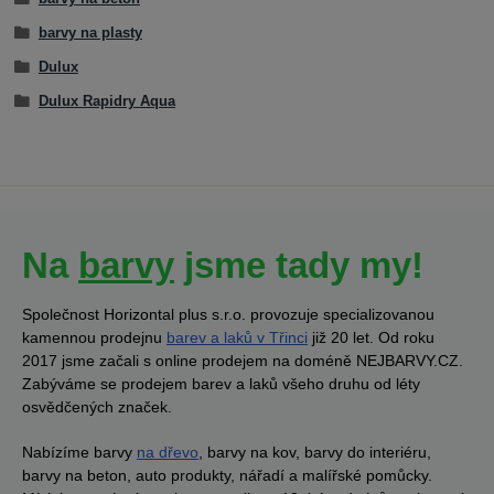
barvy na plasty
Dulux
Dulux Rapidry Aqua
Na
barvy
jsme tady my!
Společnost Horizontal plus s.r.o. provozuje specializovanou
kamennou prodejnu
barev a laků v Třinci
již 20 let. Od roku
2017 jsme začali s online prodejem na doméně NEJBARVY.CZ.
Zabýváme se prodejem barev a laků všeho druhu od léty
osvědčených značek.
Nabízíme barvy
na dřevo
, barvy na kov, barvy do interiéru,
barvy na beton, auto produkty, nářadí a malířské pomůcky.