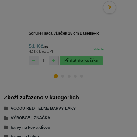
Schuller sada váleček 18 cm Baseline-R
SPOKAR - mas
48mm x 50m
51 Kč
100 Kč
/
ks
/
ks
42 Kč
bez DPH
83 Kč
bez D
Přidat do košíku
Zboží zařazeno v kategoriích
VODOU ŘEDITELNÉ BARVY LAKY
VÝROBCE | ZNAČKA
barvy na kov a dřevo
barvy na beton