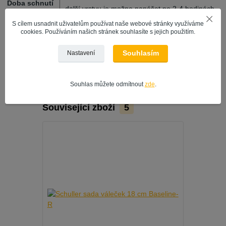
Doba schnutí
- další vrstvu je možno nanášet po 2-4 hodinách.
S cílem usnadnit uživatelům používat naše webové stránky využíváme
cookies. Používáním našich stránek souhlasíte s jejich použitím.
Dulux Rapidry Aqua šedá 0,75l
Souhlasím
Nastavení
Souhlas můžete odmítnout
zde
.
Související zboží
5