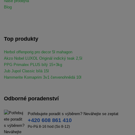
Naše prodejna
Blog
Top produkty
Herbol offenporig pro decor 5l mahagon
Akzo Nobel LUXOL Originál indický teak 2,5l
PPG Primalex PLUS bílý 15+3kg
Jub Jupol Classic bílá 15l
Hammerite Komaprim 3v1 červenohnědá 10l
Odborné poradenství
Potřebujete poradit s výběrem? Neváhejte se zeptat
+420 608 861 410
Po-Pá 8-16 hod (So 8-12)