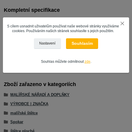
Kompletní specifikace
Specifikace Produktu:
S cílem usnadnit uživatelům používat naše webové stránky využíváme
cookies. Používáním našich stránek souhlasíte s jejich použitím.
Souhlasím
Nastavení
Zároháky a ploché štětce s dlouhým držadlem jsou určeny pro
práci na špatně přístupných místech. Vhodné pro všechny druhy
nátěrových hmot.
Souhlas můžete odmítnout
zde
.
Zboží zařazeno v kategoriích
MALÍŘSKÉ NÁŘADÍ A DOPLŇKY
VÝROBCE | ZNAČKA
malířské štětce
Spokar
štětce ploché