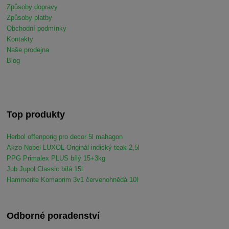
Způsoby dopravy
Způsoby platby
Obchodní podmínky
Kontakty
Naše prodejna
Blog
Top produkty
Herbol offenporig pro decor 5l mahagon
Akzo Nobel LUXOL Originál indický teak 2,5l
PPG Primalex PLUS bílý 15+3kg
Jub Jupol Classic bílá 15l
Hammerite Komaprim 3v1 červenohnědá 10l
Odborné poradenství