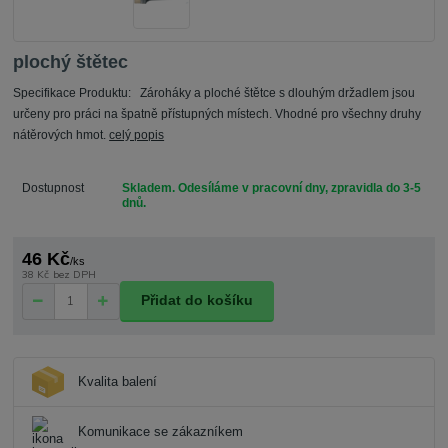
plochý štětec
Specifikace Produktu: Zároháky a ploché štětce s dlouhým držadlem jsou
určeny pro práci na špatně přístupných místech. Vhodné pro všechny druhy
nátěrových hmot.
celý popis
Dostupnost
Skladem. Odesíláme v pracovní dny, zpravidla do 3-5
dnů.
46 Kč
/
ks
38 Kč
bez DPH
Přidat do košíku
Kvalita balení
Komunikace se zákazníkem