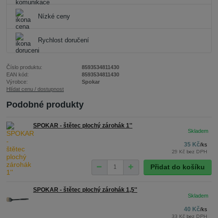
Nízké ceny
Rychlost doručení
Číslo produktu:
8593534811430
EAN kód:
8593534811430
Výrobce:
Spokar
Hlídat cenu / dostupnost
Podobné produkty
SPOKAR - štětec plochý zárohák 1''
35 Kč
/
ks
29 Kč
bez DPH
Přidat do košíku
SPOKAR - štětec plochý zárohák 1,5''
40 Kč
/
ks
33 Kč
bez DPH