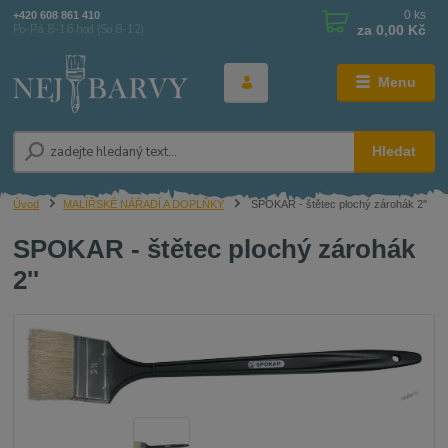
0
ks
+420 608 861 410
za
0,00 Kč
Po-Pá 8-16 hod (So 8-12)
Menu
Hledat
Úvod
MALÍŘSKÉ NÁŘADÍ A DOPLŇKY
SPOKAR - štětec plochý zárohák 2''
SPOKAR - štětec plochý zárohák
2''