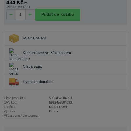
434 Kč
/
ks
359 Kč
bez DPH
Přidat do košíku
Kvalita balení
Komunikace se zákazníkem
Nízké ceny
Rychlost doručení
Číslo produktu:
5992457504093
EAN kód:
5992457504093
Značka:
Dulux COW
Výrobce:
Dulux
Hlídat cenu / dostupnost