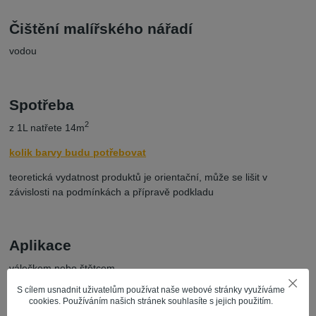
Čištění malířského nářadí
vodou
Spotřeba
2
z 1L natřete 14m
kolik barvy budu potřebovat
teoretická vydatnost produktů je orientační, může se lišit v
závislosti na podmínkách a přípravě podkladu
Aplikace
válečkem nebo štětcem
S cílem usnadnit uživatelům používat naše webové stránky využíváme
cookies. Používáním našich stránek souhlasíte s jejich použitím.