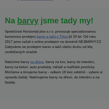
Na
barvy
jsme tady my!
Společnost Horizontal plus s.r.o. provozuje specializovanou
kamennou prodejnu
barev a laků v Třinci
již 20 let. Od roku
2017 jsme začali s online prodejem na doméně NEJBARVY.CZ.
Zabýváme se prodejem barev a laků všeho druhu od léty
osvědčených značek.
Nabízíme barvy
na dřevo
, barvy na kov, barvy do interiéru,
barvy na beton, auto produkty, nářadí a malířské pomůcky.
Mícháme a tónujeme barvy - celkem 18 tisíc odstínů - vybere si
opravdu každý. Natónujeme barvy na dřevo, do interiéru a na
fasády.