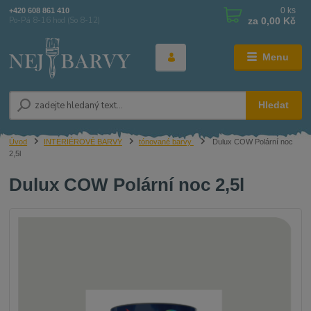
0
ks
+420 608 861 410
za
0,00 Kč
Po-Pá 8-16 hod (So 8-12)
Menu
Hledat
Úvod
INTERIÉROVÉ BARVY
tónované barvy
Dulux COW Polární noc
2,5l
Dulux COW Polární noc 2,5l