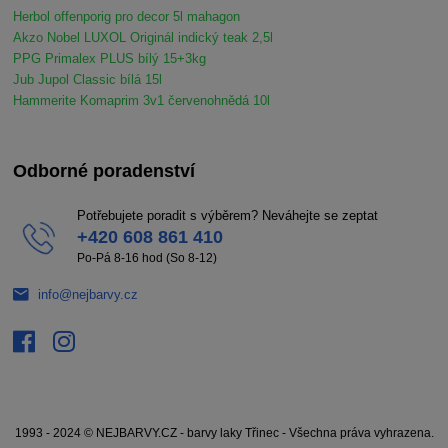
Herbol offenporig pro decor 5l mahagon
Akzo Nobel LUXOL Originál indický teak 2,5l
PPG Primalex PLUS bílý 15+3kg
Jub Jupol Classic bílá 15l
Hammerite Komaprim 3v1 červenohnědá 10l
Odborné poradenství
Potřebujete poradit s výběrem? Neváhejte se zeptat
+420 608 861 410
Po-Pá 8-16 hod (So 8-12)
info@nejbarvy.cz
1993 - 2024 © NEJBARVY.CZ - barvy laky Třinec - Všechna práva vyhrazena.