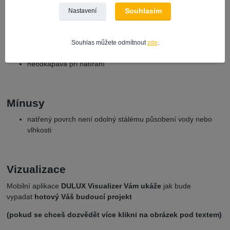
Plusy
Souhlasím
Nastavení
ředitelná vodou
omyvatelná -
ocení zejména maminky s dětmi
nízká spotřeba díky vysoké kryvosti
Souhlas můžete odmítnout
zde
.
odolná otěru
neodkapává při natírání
Mínusy
natřený povrch není odolný stálému působení vody nebo
vlhkosti
Vizualizace
Mobilní aplikace
DULUX Visualizer Vám ukáže
jak bude
vypadat
hotový Váš budoucí projekt
(pokud se chceš dozvědět více klikni na obrázek pod textem)