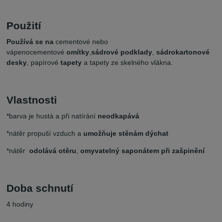
Použití
Používá se na
cementové nebo
vápenocementové
omítky
,
sádrové podklady
,
sádrokartonové
desky
, papírové
tapety
a tapety ze skelného vlákna.
Vlastnosti
*barva je hustá a při natírání
neodkapává
*nátěr propuší vzduch a
umožňuje stěnám dýchat
*nátěr
odolává otěru
,
omyvatelný saponátem při zašpinění
Doba schnutí
4 hodiny