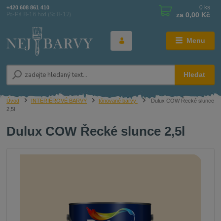
0
ks
+420 608 861 410
za
0,00 Kč
Po-Pá 8-16 hod (So 8-12)
Menu
Hledat
Úvod
INTERIÉROVÉ BARVY
tónované barvy
Dulux COW Řecké slunce
2,5l
Dulux COW Řecké slunce 2,5l