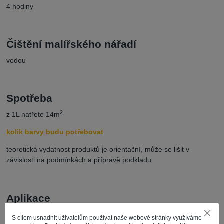
4 hodiny
Čištění malířského nářadí
vodou
Spotřeba
2
z 1L natřete 14m
kolik barvy budu potřebovat
teoretická vydatnost produktů je orientační, může se lišit v
závislosti na podmínkách a přípravě podkladu
Aplikace
válečkem nebo štětcem
S cílem usnadnit uživatelům používat naše webové stránky využíváme