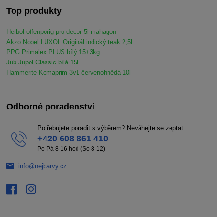
Top produkty
Herbol offenporig pro decor 5l mahagon
Akzo Nobel LUXOL Originál indický teak 2,5l
PPG Primalex PLUS bílý 15+3kg
Jub Jupol Classic bílá 15l
Hammerite Komaprim 3v1 červenohnědá 10l
Odborné poradenství
Potřebujete poradit s výběrem? Neváhejte se zeptat
+420 608 861 410
Po-Pá 8-16 hod (So 8-12)
info@nejbarvy.cz