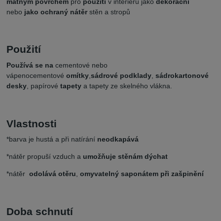
matným povrchem
pro
použití
v interiéru jako
dekorační
nebo
jako ochraný nátěr
stěn a stropů
Použití
Používá se na
cementové nebo
vápenocementové
omítky
,
sádrové podklady
,
sádrokartonové
desky
, papírové
tapety
a tapety ze skelného vlákna.
Vlastnosti
*barva je hustá a při natírání
neodkapává
*nátěr propuší vzduch a
umožňuje stěnám dýchat
*nátěr
odolává otěru
,
omyvatelný saponátem při zašpinění
Doba schnutí