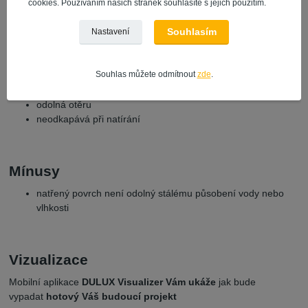
cookies. Používáním našich stránek souhlasíte s jejich použitím.
Souhlasím
Nastavení
Plusy
ředitelná vodou
Souhlas můžete odmítnout
zde
.
dulux je omyvatelný -
ocení zejména maminky s dětmi
nízká spotřeba díky vysoké kryvosti
odolná otěru
neodkapává při natírání
Mínusy
natřený povrch není odolný stálému působení vody nebo
vlhkosti
Vizualizace
Mobilní aplikace
DULUX Visualizer Vám ukáže
jak bude
vypadat
hotový Váš budoucí projekt