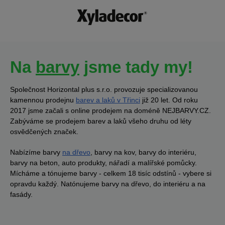
Na
barvy
jsme tady my!
Společnost Horizontal plus s.r.o. provozuje specializovanou
kamennou prodejnu
barev a laků v Třinci
již 20 let. Od roku
2017 jsme začali s online prodejem na doméně NEJBARVY.CZ.
Zabýváme se prodejem barev a laků všeho druhu od léty
osvědčených značek.
Nabízíme barvy
na dřevo
, barvy na kov, barvy do interiéru,
barvy na beton, auto produkty, nářadí a malířské pomůcky.
Mícháme a tónujeme barvy - celkem 18 tisíc odstínů - vybere si
opravdu každý. Natónujeme barvy na dřevo, do interiéru a na
fasády.