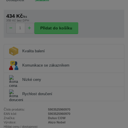
434 Kč
/
ks
359 Kč
bez DPH
Přidat do košíku
Kvalita balení
Komunikace se zákazníkem
Nízké ceny
Rychlost doručení
Číslo produktu:
5903525960970
EAN kód:
5903525960970
Značka:
Dulux COW
Výrobce:
Akzo Nobel
Hlídat cenu / dostupnost