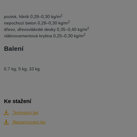
2
pozink, hliník 0,28–0,30 kg/m
2
nepochozí beton 0,28–0,30 kg/m
2
dřevo, dřevovláknité desky 0,35–0,40 kg/m
2
vláknocementová krytina 0,25–0,30 kg/m
Balení
0,7 kg; 5 kg; 10 kg
Ke stažení
Technický list
Bezpečnostní list