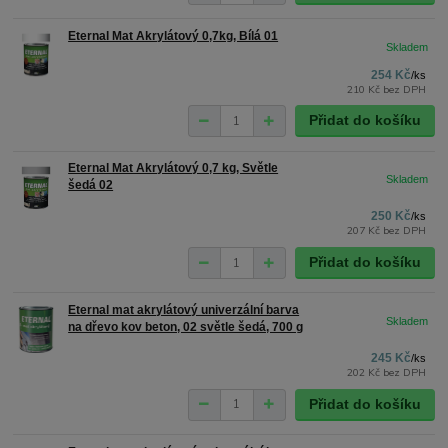
Eternal Mat Akrylátový 0,7kg, Bílá 01
254 Kč
/
ks
210 Kč
bez DPH
Přidat do košíku
Eternal Mat Akrylátový 0,7 kg, Světle
šedá 02
250 Kč
/
ks
207 Kč
bez DPH
Přidat do košíku
Eternal mat akrylátový univerzální barva
na dřevo kov beton, 02 světle šedá, 700 g
245 Kč
/
ks
202 Kč
bez DPH
Přidat do košíku