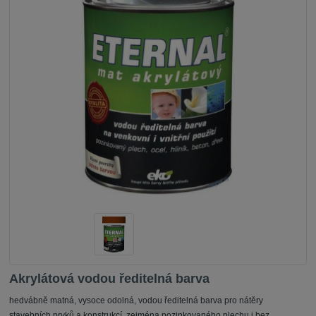
Akrylátová vodou ředitelná barva
hedvábně matná, vysoce odolná, vodou ředitelná barva pro nátěry
stavebních prvků a konstrukcí, zejména pozinkovaného plechu i bez