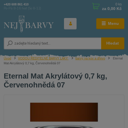
0
ks
+420 608 861 410
za
0,00 Kč
Po-Pá 8-16 hod (So 8-12)
Menu
Hledat
Úvod
VODOU ŘEDITELNÉ BARVY LAKY
barvy na kov a dřevo
Eternal
Mat Akrylátový 0,7 kg, Červenohnědá 07
Eternal Mat Akrylátový 0,7 kg,
Červenohnědá 07