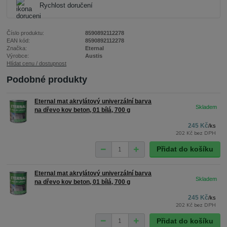
Rychlost doručení
Číslo produktu:
8590892112278
EAN kód:
8590892112278
Značka:
Eternal
Výrobce:
Austis
Hlídat cenu / dostupnost
Podobné produkty
Eternal mat akrylátový univerzální barva
na dřevo kov beton, 01 bílá, 700 g
245 Kč
/
ks
202 Kč
bez DPH
Přidat do košíku
Eternal mat akrylátový univerzální barva
na dřevo kov beton, 01 bílá, 700 g
245 Kč
/
ks
202 Kč
bez DPH
Přidat do košíku