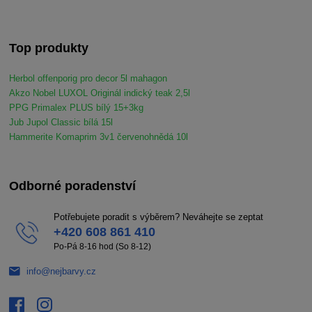
Top produkty
Herbol offenporig pro decor 5l mahagon
Akzo Nobel LUXOL Originál indický teak 2,5l
PPG Primalex PLUS bílý 15+3kg
Jub Jupol Classic bílá 15l
Hammerite Komaprim 3v1 červenohnědá 10l
Odborné poradenství
Potřebujete poradit s výběrem? Neváhejte se zeptat
+420 608 861 410
Po-Pá 8-16 hod (So 8-12)
info@nejbarvy.cz