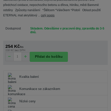
předchozí oxidace, nepochozího betonu a dřeva, hliníku, mědi Barevné
odstíny Způsoby nanášení *Štětcem *Válečkem *Pistolí Oblast použití
ETERNAL mat akrylátový ...
celý popis
Dostupnost
Skladem. Odesíláme v pracovní dny, zpravidla do 3-5
dnů.
254 Kč
/
ks
210 Kč
bez DPH
Přidat do košíku
Kvalita balení
Komunikace se zákazníkem
Nízké ceny