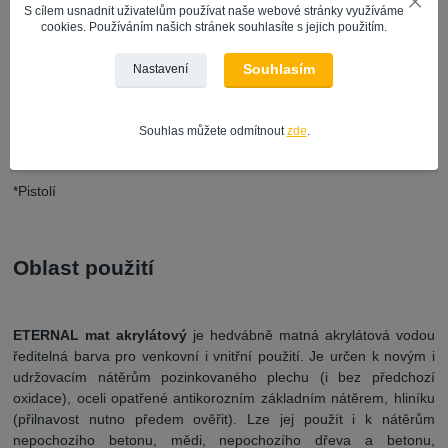
S cílem usnadnit uživatelům používat naše webové stránky využíváme
cookies. Používáním našich stránek souhlasíte s jejich použitím.
Způsoby nanášení
Souhlasím
Nastavení
*Štětcem
Souhlas můžete odmítnout
zde
.
*Válečkem
*Pistolí
Oblast použití
ETERNAL mat akrylátový
je hedvábně matná akrylátová vodou
ředitelná barva pro venkovní i vnitřní použití. Je určen k novým i
udržovacím nátěrům pozinkovaného plechu (i bez předchozí
oxidace), oceli opatřené antikorozním základním nátěrem, hliníku
(přilnavost nutno předem ověřit). Lze jej použít i k nátěrům
nepochozího betonu, mědi, nepochozího dřeva a betonu,