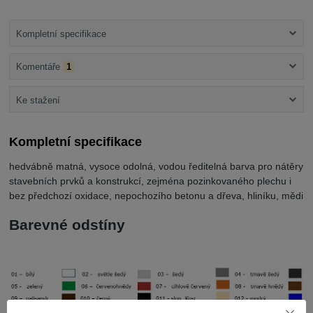
Kompletní specifikace
Komentáře
1
Ke stažení
Kompletní specifikace
hedvábně matná, vysoce odolná, vodou ředitelná barva pro nátěry
stavebních prvků a konstrukcí, zejména pozinkovaného plechu i
bez předchozí oxidace, nepochozího betonu a dřeva, hliníku, mědi
Barevné odstíny