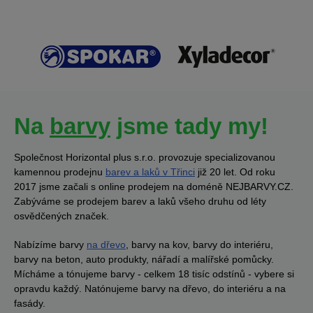
Na
barvy
jsme tady my!
Společnost Horizontal plus s.r.o. provozuje specializovanou
kamennou prodejnu
barev a laků v Třinci
již 20 let. Od roku
2017 jsme začali s online prodejem na doméně NEJBARVY.CZ.
Zabýváme se prodejem barev a laků všeho druhu od léty
osvědčených značek.
Nabízíme barvy
na dřevo
, barvy na kov, barvy do interiéru,
barvy na beton, auto produkty, nářadí a malířské pomůcky.
Mícháme a tónujeme barvy - celkem 18 tisíc odstínů - vybere si
opravdu každý. Natónujeme barvy na dřevo, do interiéru a na
fasády.