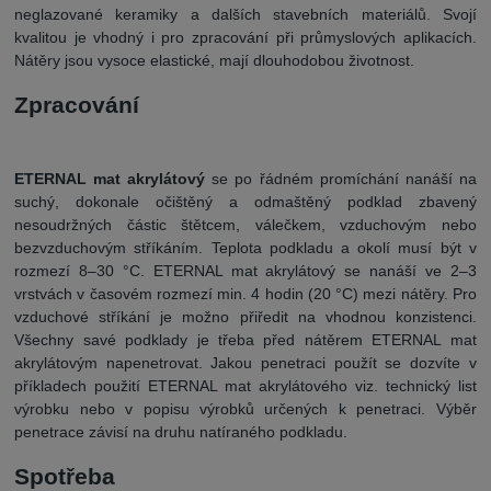
neglazované keramiky a dalších stavebních materiálů. Svojí
kvalitou je vhodný i pro zpracování při průmyslových aplikacích.
Nátěry jsou vysoce elastické, mají dlouhodobou životnost.
Zpracování
ETERNAL mat akrylátový
se po řádném promíchání nanáší na
suchý, dokonale očištěný a odmaštěný podklad zbavený
nesoudržných částic štětcem, válečkem, vzduchovým nebo
bezvzduchovým stříkáním. Teplota podkladu a okolí musí být v
rozmezí 8–30 °C. ETERNAL mat akrylátový se nanáší ve 2–3
vrstvách v časovém rozmezí min. 4 hodin (20 °C) mezi nátěry. Pro
vzduchové stříkání je možno přiředit na vhodnou konzistenci.
Všechny savé podklady je třeba před nátěrem ETERNAL mat
akrylátovým napenetrovat. Jakou penetraci použít se dozvíte v
příkladech použití ETERNAL mat akrylátového viz. technický list
výrobku nebo v popisu výrobků určených k penetraci. Výběr
penetrace závisí na druhu natíraného podkladu.
Spotřeba