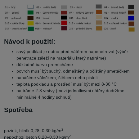
Návod k použití:
savý podklad je nutno před nátěrem napenetrovat (výběr
penetrace záleží na materiálu který natíráme)
důkladně barvu promícháme
povrch musí být suchý, odmaštěný a očištěný smetáčkem
nanášíme válečkem, štětcem nebo pistolí
teplota podkladu a prostředí musí být mezi 8-30 °C
natíráme 2-3 vrstvy (mezi jednotlivými nátěry dodržíme
minimálně 4 hodiny schnutí)
Spotřeba
2
pozink, hliník 0,28–0,30 kg/m
2
nepochozí beton 0,28–0,30 kg/m