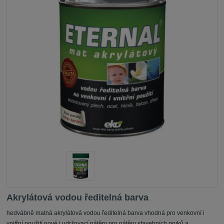
Akrylátová vodou ředitelná barva
hedvábně matná akrylátová vodou ředitelná barva vhodná pro venkovní i
vnitřní použití nové i udržovací nátěry pro nátěry stavebních prvků a