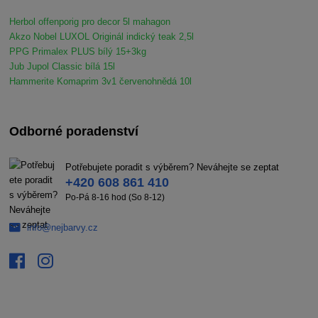
Herbol offenporig pro decor 5l mahagon
Akzo Nobel LUXOL Originál indický teak 2,5l
PPG Primalex PLUS bílý 15+3kg
Jub Jupol Classic bílá 15l
Hammerite Komaprim 3v1 červenohnědá 10l
Odborné poradenství
Potřebujete poradit s výběrem? Neváhejte se zeptat
+420 608 861 410
Po-Pá 8-16 hod (So 8-12)
info@nejbarvy.cz