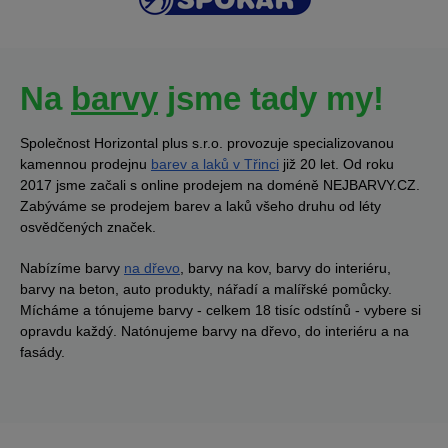
Na
barvy
jsme tady my!
Společnost Horizontal plus s.r.o. provozuje specializovanou
kamennou prodejnu
barev a laků v Třinci
již 20 let. Od roku
2017 jsme začali s online prodejem na doméně NEJBARVY.CZ.
Zabýváme se prodejem barev a laků všeho druhu od léty
osvědčených značek.
Nabízíme barvy
na dřevo
, barvy na kov, barvy do interiéru,
barvy na beton, auto produkty, nářadí a malířské pomůcky.
Mícháme a tónujeme barvy - celkem 18 tisíc odstínů - vybere si
opravdu každý. Natónujeme barvy na dřevo, do interiéru a na
fasády.