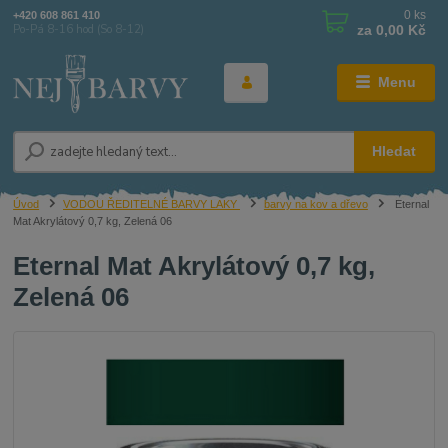
0
ks
+420 608 861 410
za
0,00 Kč
Po-Pá 8-16 hod (So 8-12)
Menu
Hledat
Úvod
VODOU ŘEDITELNÉ BARVY LAKY
barvy na kov a dřevo
Eternal
Mat Akrylátový 0,7 kg, Zelená 06
Eternal Mat Akrylátový 0,7 kg,
Zelená 06