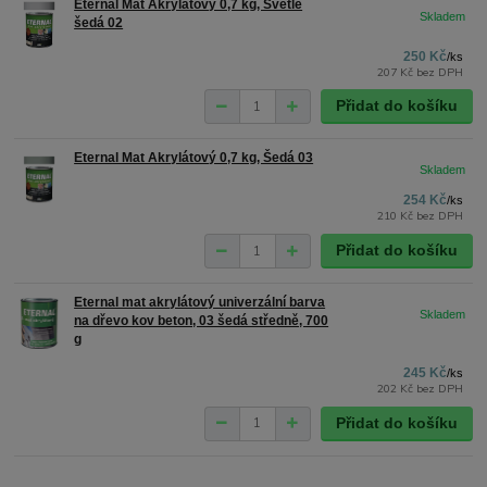
Eternal Mat Akrylátový 0,7 kg, Světle
šedá 02
250 Kč
/
ks
207 Kč
bez DPH
Přidat do košíku
Eternal Mat Akrylátový 0,7 kg, Šedá 03
254 Kč
/
ks
210 Kč
bez DPH
Přidat do košíku
Eternal mat akrylátový univerzální barva
na dřevo kov beton, 03 šedá středně, 700
g
245 Kč
/
ks
202 Kč
bez DPH
Přidat do košíku