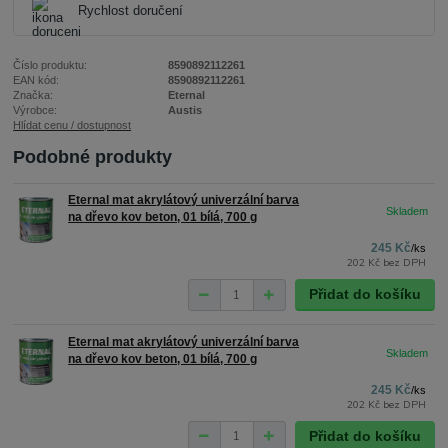
Rychlost doručení
Číslo produktu:
8590892112261
EAN kód:
8590892112261
Značka:
Eternal
Výrobce:
Austis
Hlídat cenu / dostupnost
Podobné produkty
Eternal mat akrylátový univerzální barva
na dřevo kov beton, 01 bílá, 700 g
245 Kč
/
ks
202 Kč
bez DPH
Přidat do košíku
Eternal mat akrylátový univerzální barva
na dřevo kov beton, 01 bílá, 700 g
245 Kč
/
ks
202 Kč
bez DPH
Přidat do košíku