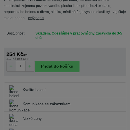
konstrukcí, zejména pozinkovaného plechu i bez předchozí oxidace,
nepochozího betonu a dřeva, hliníku, mědi nátěr je vysoce elastický - zajištuje
to dlouhodob...
celý popis
Dostupnost
Skladem. Odesíláme v pracovní dny, zpravidla do 3-5
dnů.
254 Kč
/
ks
210 Kč
bez DPH
Přidat do košíku
Kvalita balení
Komunikace se zákazníkem
Nízké ceny