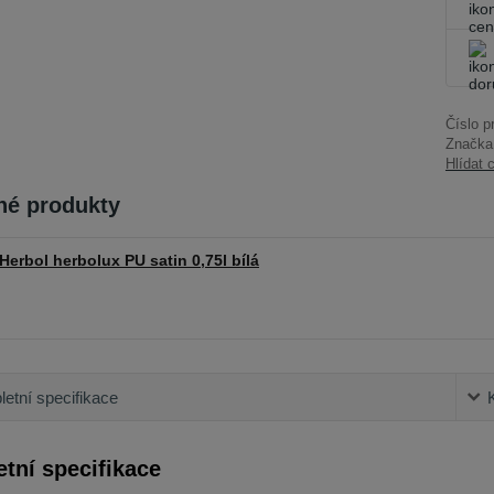
Číslo p
Značka
Hlídat 
é produkty
Herbol herbolux PU satin 0,75l bílá
etní specifikace
tní specifikace