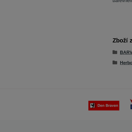
barevného
Zboží 
BARV
Herbo