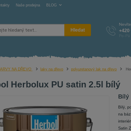
ntakty
Naše prodejna
BLOG
Nevíte
Hledat
+420 
Po-Pá 
ARVY NA DŘEVO
laky na dřevo
polyuretanový lak na dřevo
Her
ol Herbolux PU satin 2.5l bílý
Bílý
Bílý, p
na báz
interié
Satin 