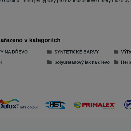
 odstínu. Tento jev typický pro rozpouštědlové nátěry může být
zařazeno v kategoriích
Y NA DŘEVO
SYNTETICKÉ BARVY
VÝR
l
polyuretanový lak na dřevo
Herb