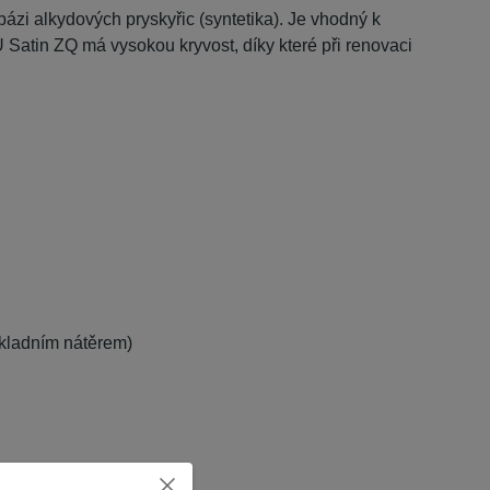
 bázi alkydových pryskyřic (syntetika). Je vhodný k
U Satin ZQ má vysokou kryvost, díky které při renovaci
ákladním nátěrem)