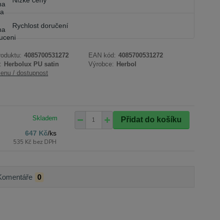
Nízké ceny
Rychlost doručení
roduktu:
4085700531272
EAN kód:
4085700531272
:
Herbolux PU satin
Výrobce:
Herbol
cenu / dostupnost
Přidat do košíku
647 Kč
/
ks
535 Kč
bez DPH
Komentáře
0