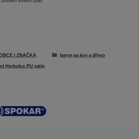
 zesílen vlivem uskl
OBCE | ZNAČKA
barvy na kov a dřevo
ol Herbolux PU satin