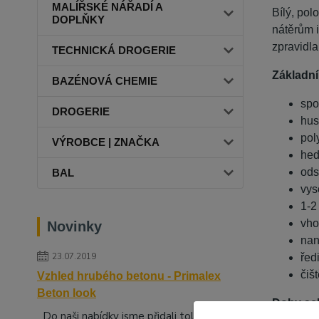
MALÍŘSKÉ NÁŘADÍ A
Bílý, pol
DOPLŇKY
nátěrům i
zpravidla
TECHNICKÁ DROGERIE
Základní
BAZÉNOVÁ CHEMIE
spo
DROGERIE
hus
pol
VÝROBCE | ZNAČKA
hed
ods
BAL
vys
1-2
vho
Novinky
nan
23.07.2019
řed
čiš
Vzhled hrubého betonu - Primalex
Beton look
Doby sch
Do naši nabídky jsme přidali tolik