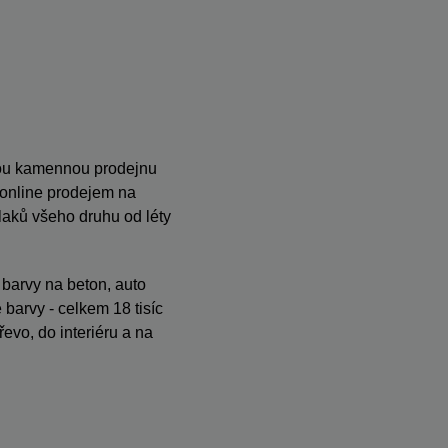
anou kamennou prodejnu
s online prodejem na
ků všeho druhu od léty
, barvy na beton, auto
barvy - celkem 18 tisíc
evo, do interiéru a na