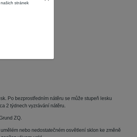
 našich stránek
sk. Po bezprostředním nátěru se může stupeň lesku
cca 2 týdnech vyzrávání nátěru.
 Grund ZQ.
 při umělém nebo nedostatečném osvětlení sklon ke změně