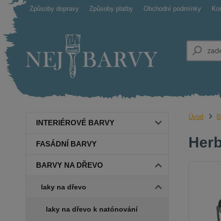
Způsoby dopravy
Způsoby platby
Obchodní podmínky
Ko
Úvod
B
INTERIÉROVÉ BARVY
Herb
FASÁDNÍ BARVY
BARVY NA DŘEVO
laky na dřevo
laky na dřevo k natónování