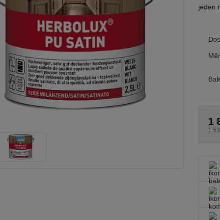
jeden 
Dos
Měr
Bal
1 
1 53