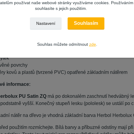
vatelům používat naše webové stránky využíváme cookies. Používáním
lný proti prachu za cca 3 hod.
souhlasíte s jejich použitím.
lný proti otěru za cca 5 hod.
tíratelný za cca 18 hod.
Souhlasím
Nastavení
schlý za cca 2–5 dnů
a:
Souhlas můžete odmítnout
zde
.
věné dveře v interiéru i exteriéru
ytek
věné povrchy
ěry kovů a plastů (tvrzené PVC) opatřené základním nátěrem
vé informace:
Herbolux PU Satin ZQ
má po dokonalém zaschnutí hedvábný le
o podstatně vyšší. Konečný stupeň lesku (pololesk) se ustálí po 
ladní nátěr na dřevo je vhodná základní barva Herbol Herbolux
před použitím rozmíchejte. Bílá barvy a příbuzné odstíny mají