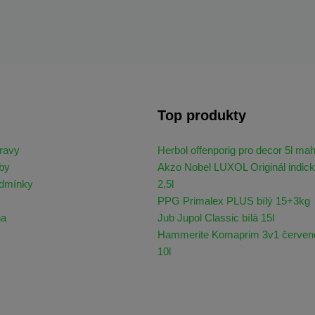
Top produkty
ravy
Herbol offenporig pro decor 5l ma
by
Akzo Nobel LUXOL Originál indick
odmínky
2,5l
PPG Primalex PLUS bílý 15+3kg
na
Jub Jupol Classic bílá 15l
Hammerite Komaprim 3v1 červen
10l