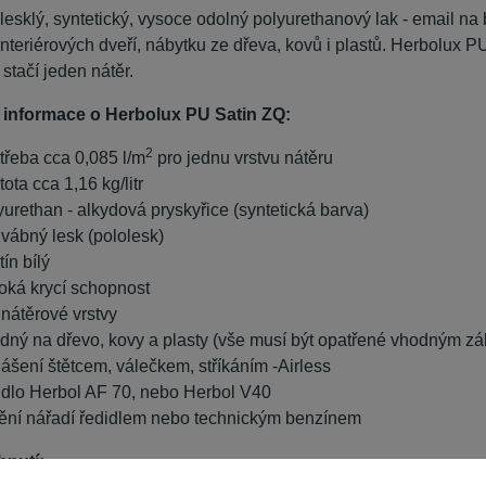
olesklý, syntetický, vysoce odolný polyurethanový lak - email na
nteriérových dveří, nábytku ze dřeva, kovů i plastů. Herbolux P
 stačí jeden nátěr.
 informace o Herbolux PU Satin ZQ:
2
třeba cca 0,085 l/m
pro jednu vrstvu nátěru
tota cca 1,16 kg/litr
yurethan - alkydová pryskyřice (syntetická barva)
vábný lesk (pololesk)
tín bílý
oká krycí schopnost
 nátěrové vrstvy
dný na dřevo, kovy a plasty (vše musí být opatřené vhodným z
ášení štětcem, válečkem, stříkáním -Airless
idlo Herbol AF 70, nebo Herbol V40
tění nářadí ředidlem nebo technickým benzínem
nutí: