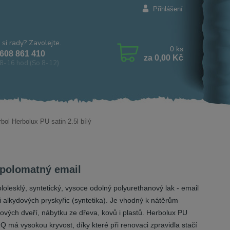
Přihlášení
 si rady? Zavolejte.
0
ks
608 861 410
za
0,00 Kč
8-16 hod (So 8-12)
bol Herbolux PU satin 2.5l bílý
 polomatný email
ololesklý, syntetický, vysoce odolný polyurethanový lak - email
i alkydových pryskyřic (syntetika). Je vhodný k nátěrům
rových dveří, nábytku ze dřeva, kovů i plastů. Herbolux PU
ZQ má vysokou kryvost, díky které při renovaci zpravidla stačí