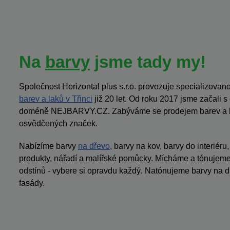
Na
barvy
jsme tady my!
Společnost Horizontal plus s.r.o. provozuje specializov
barev a laků v Třinci
již 20 let. Od roku 2017 jsme začali 
doméně NEJBARVY.CZ. Zabýváme se prodejem barev a la
osvědčených značek.
Nabízíme barvy
na dřevo
, barvy na kov, barvy do interiéru
produkty, nářadí a malířské pomůcky. Mícháme a tónujeme 
odstínů - vybere si opravdu každý. Natónujeme barvy na dř
fasády.