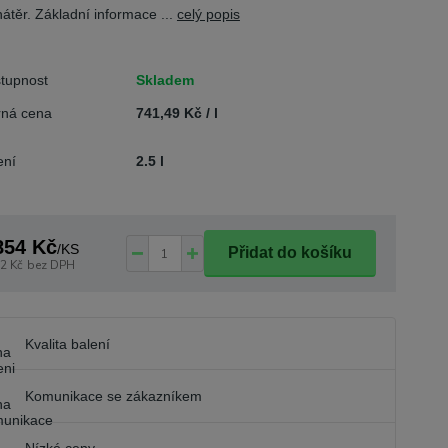
nátěr. Základní informace ...
celý popis
tupnost
Skladem
ná cena
741,49 Kč / l
ení
2.5 l
854 Kč
/
KS
Přidat do košíku
2 Kč
bez DPH
Kvalita balení
Komunikace se zákazníkem