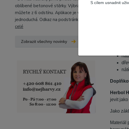
S cílem usnadnit uži
odo
oblíbené betonové stěrky. Výbrat si
odo
můžete z 6 odstínu. Aplikace je velice
pře
jednoduchá. Odkaz na podstránky, kd...
číst
pro
celé
Použití n
Zobrazit všechny novinky
dře
náb
dře
nát
Doplňko
Herbol 
jevit jak
Jako zák
Materiál 