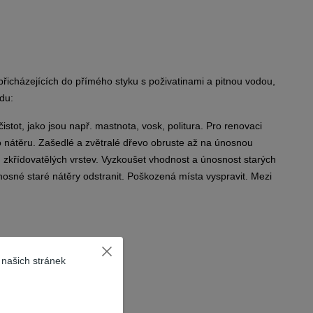
icházejících do přímého styku s poživatinami a pitnou vodou,
du:
tot, jako jsou např. mastnota, vosk, politura. Pro renovaci
o nátěru. Zašedlé a zvětralé dřevo obruste až na únosnou
, zkřídovatělých vrstev. Vyzkoušet vhodnost a únosnost starých
osné staré nátěry odstranit. Poškozená místa vyspravit. Mezi
 našich stránek