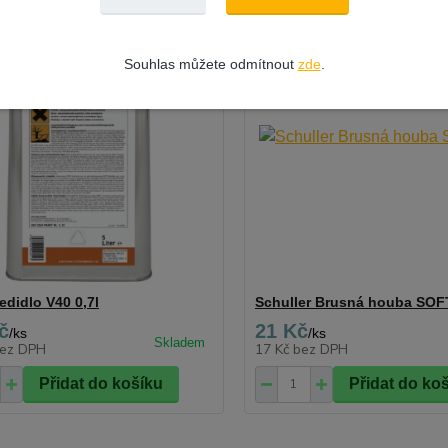
Souhlas můžete odmítnout
zde
.
edidlo V40 0,7l
Schuller Brusná houba SO
č
21 Kč
/
ks
/
ks
ez DPH
17 Kč
bez DPH
Přidat do košíku
Přidat do ko