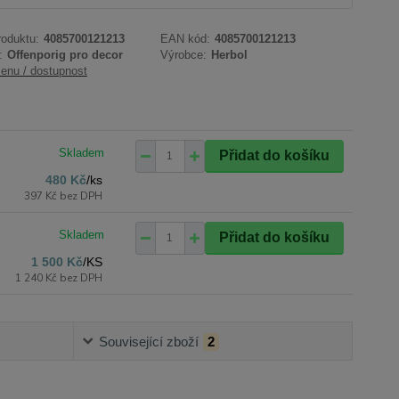
roduktu:
4085700121213
EAN kód:
4085700121213
:
Offenporig pro decor
Výrobce:
Herbol
cenu / dostupnost
Přidat do košíku
480 Kč
/
ks
397 Kč
bez DPH
Přidat do košíku
1 500 Kč
/
KS
1 240 Kč
bez DPH
Související zboží
2