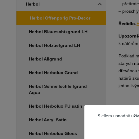
– přetírat
Herbol
– proschlý
Herbol Offenporig Pro-Decor
Ředidlo:
H
Herbol Bläueschtzgrund LH
Upozorně
k nátěrům
Herbol Holztiefgrund LH
Podklad mu
Herbol Allgrund
starých ná
dřevěnou v
Herbol Herbolux Grund
nátěrů zku
jednotlivý
Herbol Schnellschleifgrund
Aqua
Herbol Herbolux PU satin
S cílem usnadnit uži
Herbol Acryl Satin
Souvis
Herbol Herbolux Gloss