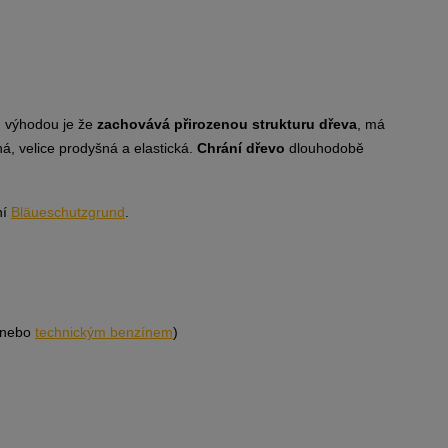
u výhodou je že
zachovává přirozenou strukturu dřeva
, má
ná, velice prodyšná a elastická.
C
hrání dřevo
dlouhodobě
ní
Bläueschutzgrund
.
nebo
technickým benzínem
)