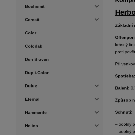
Bochemit
Herbo
Ceresit
Základní 
Color
Offenpori
krásný fin
Colorlak
proti pově
Den Braven
Při venko
Dupli-Color
Spotřeba
Dulux
Balení:
0,
Eternal
Způsob n
Schnutí:
Hammerite
– odolný p
Helios
– odolný p