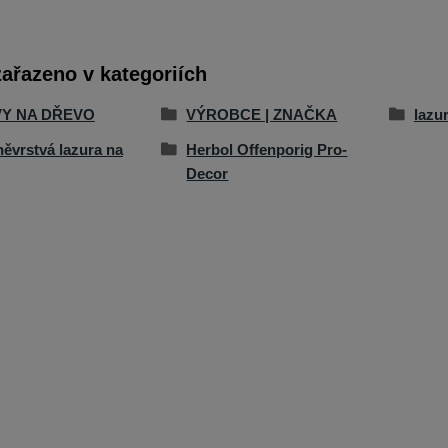
zařazeno v kategoriích
Y NA DŘEVO
VÝROBCE | ZNAČKA
lazu
něvrstvá lazura na
Herbol Offenporig Pro-
Decor