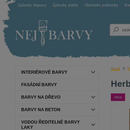
Způsoby dopravy
Způsoby platby
Obchodní podmínky
Ko
Úvod
V
INTERIÉROVÉ BARVY
Herb
FASÁDNÍ BARVY
BARVY NA DŘEVO
Akce
BARVY NA BETON
VODOU ŘEDITELNÉ BARVY
LAKY