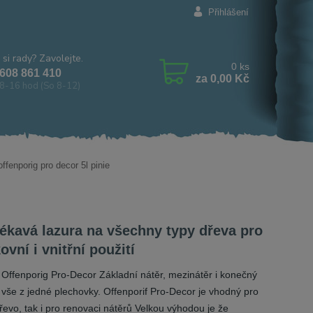
Přihlášení
 si rady? Zavolejte.
0
ks
608 861 410
za
0,00 Kč
8-16 hod (So 8-12)
ffenporig pro decor 5l pinie
ékavá lazura na všechny typy dřeva pro
ovní i vnitřní použití
 Offenporig Pro-Decor Základní nátěr, mezinátěr i konečný
- vše z jedné plechovky. Offenporif Pro-Decor je vhodný pro
řevo, tak i pro renovaci nátěrů Velkou výhodou je že