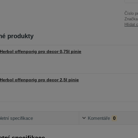
Číslo p
Značka
Hlídat 
é produkty
Herbol offenporig pro decor 0,75l pinie
Herbol offenporig pro decor 2,5l pinie
etní specifikace
Komentáře
0
tní specifikace