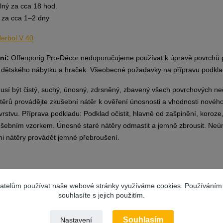
elný za cca 18 hod.
 za cca 1–2 dny
erbol V 40
ní:
Offenporig Pro-Décor nedoporučujeme používat k úpravě povrchů př
 dětského nábytku a hraček. Všeobecné požadavky na přípravu podkla
sí být čistý, suchý, únosný, zdrsněný, zbavený všech povrchových nečis
těrů provádějte zkušební nátěr k ověření únosnosti a vhodnosti novéh
rstvu. Příprava podkladu: Podklad očistit, hlavně od zašpinění, koroze
šebním vzorkem. Únosné staré nátěry odmastit a jemně zbrousit. Neún
mi nátěry provádět jemné přebroušení.
vatelům používat naše webové stránky využíváme cookies. Používáním
souhlasíte s jejich použitím.
ející zboží
2
Souhlasím
Nastavení