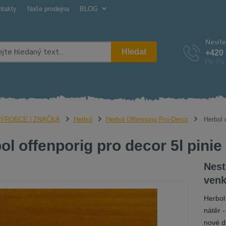
ntakty
Naše prodejna
BLOG
Nevíte
Hledat
+420 
Po-Pá 
ÝROBCE | ZNAČKA
Herbol
Herbol Offenporig Pro-Decor
Herbol o
ol offenporig pro decor 5l pinie
Nest
venk
Herbol
nátěr 
nové d