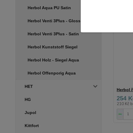
Herbol Aqua PU Satin
Herbol Venti 3Plus - Gloss
Herbol Venti 3Plus - Satin
Herbol Kunststoff Siegel
Herbol Holz - Siegel Aqua
Herbol Offenporig Aqua
HET
Herbol ř
254 K
HG
210 Kč
b
Jupol
Kittfort