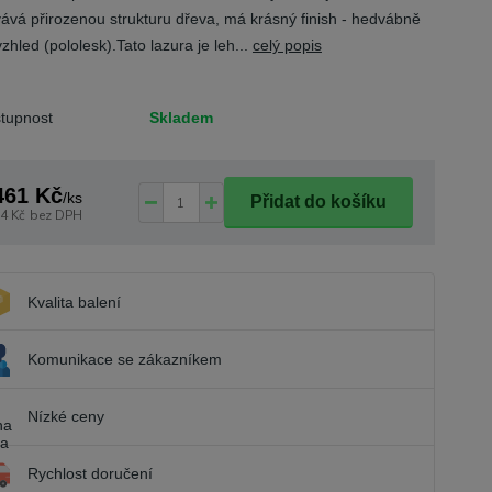
ává přirozenou strukturu dřeva, má krásný finish - hedvábně
vzhled (pololesk).Tato lazura je leh...
celý popis
tupnost
Skladem
461 Kč
/
ks
Přidat do košíku
4 Kč
bez DPH
Kvalita balení
Komunikace se zákazníkem
Nízké ceny
Rychlost doručení