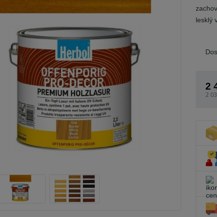
zachov
lesklý 
Dos
2 
2 03