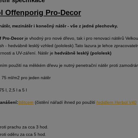
l Offenporig Pro-Decor
nátěr, mezinátěr i konečný nátěr - vše z jedné plechovky.
f Pro-Decor
je vhodný pro nové dřevo, tak i pro renovaci nátěrů Velko
ish - hedvábně lesklý vzhled (pololesk).Tato lazura je lehce zpracovatel
trnosti a UV-záření. Nátěr je
hedvábně lesklý (pololesk)
vním použití na měkkém dřevu je nutný penetrační nátěr proti zamodrá
:
75 ml/m2 pro jeden nátěr
75 l, 2,5 l a 5 l
anášení:
štětcem
(čistění nářadí ihned po použití
ředidlem Herbol V40
roti prachu za cca 3 hod.
roti oděru za cca 5 hod.