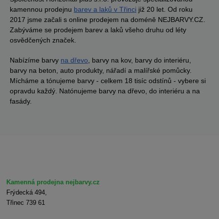
kamennou prodejnu
barev a laků v Třinci
již 20 let. Od roku
2017 jsme začali s online prodejem na doméně NEJBARVY.CZ.
Zabýváme se prodejem barev a laků všeho druhu od léty
osvědčených značek.
Nabízíme barvy
na dřevo
, barvy na kov, barvy do interiéru,
barvy na beton, auto produkty, nářadí a malířské pomůcky.
Mícháme a tónujeme barvy - celkem 18 tisíc odstínů - vybere si
opravdu každý. Natónujeme barvy na dřevo, do interiéru a na
fasády.
Kamenná prodejna nejbarvy.cz
Frýdecká 494,
Třinec 739 61