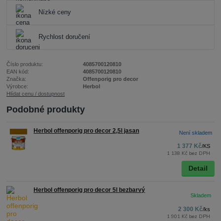
Nízké ceny
Rychlost doručení
Číslo produktu:
4085700120810
EAN kód:
4085700120810
Značka:
Offenporig pro decor
Výrobce:
Herbol
Hlídat cenu / dostupnost
Podobné produkty
Herbol offenporig pro decor 2,5l jasan
Není skladem
1 377 Kč
/
KS
1 138 Kč
bez DPH
Detail
Herbol offenporig pro decor 5l bezbarvý
2 300 Kč
/
ks
1 901 Kč
bez DPH