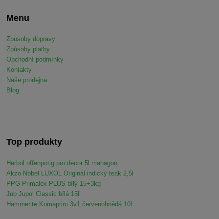
Menu
Způsoby dopravy
Způsoby platby
Obchodní podmínky
Kontakty
Naše prodejna
Blog
Top produkty
Herbol offenporig pro decor 5l mahagon
Akzo Nobel LUXOL Originál indický teak 2,5l
PPG Primalex PLUS bílý 15+3kg
Jub Jupol Classic bílá 15l
Hammerite Komaprim 3v1 červenohnědá 10l