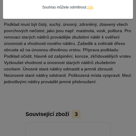
úpravě povrchů přicházejících do přímého styku s poživatinami a
pitnou vodou, k nátěrům dětského nábytku a hraček. Všeobecné
Souhlas můžete odmítnout
zde
.
požadavky na přípravu podkladu:
Podklad musí být čistý, suchý, únosný, zdrsněný, zbavený všech
povrchových nečistot, jako jsou např. mastnota, vosk, politura. Pro
renovaci starých nátěrů provádějte zkušební nátěr k ověření
únosnosti a vhodnosti nového nátěru. Zašedlé a zvětralé dřevo
obruste až na únosnou dřevěnou vrstvu. Příprava podkladu:
Podklad očistit, hlavně od zašpinění, koroze, zkřídovatělých vrstev.
Vyzkoušet vhodnost a únosnost starých nátěrů zkušebním
vzorkem. Únosné staré nátěry odmastit a jemně zbrousit.
Neúnosné staré nátěry odstranit. Poškozená místa vyspravit. Mezi
jednotlivými nátěry provádět jemné přebroušení.
Související zboží
3