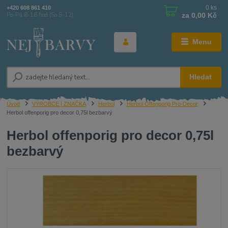
0
ks
+420 608 861 410
za
0,00 Kč
Po-Pá 8-16 hod (So 8-12)
Menu
Hledat
Úvod
VÝROBCE | ZNAČKA
Herbol
Herbol Offenporig Pro-Decor
Herbol offenporig pro decor 0,75l bezbarvý
Herbol offenporig pro decor 0,75l
bezbarvý