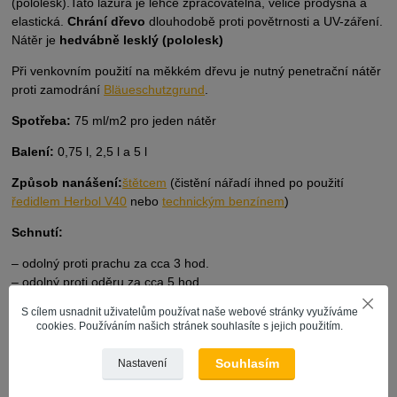
(pololesk).Tato lazura je lehce zpracovatelná, velice prodyšná a
elastická.
C
hrání dřevo
dlouhodobě proti povětrnosti a UV-záření.
Nátěr je
hedvábně lesklý (pololesk)
Při venkovním použití na měkkém dřevu je nutný penetrační nátěr
proti zamodrání
Bläueschutzgrund
.
Spotřeba:
75 ml/m2 pro jeden nátěr
Balení:
0,75 l, 2,5 l a 5 l
Způsob nanášení:
štětcem
(čistění nářadí ihned po použití
ředidlem Herbol V40
nebo
technickým benzínem
)
Schnutí:
– odolný proti prachu za cca 3 hod.
– odolný proti oděru za cca 5 hod.
– přetíratelný za cca 18 hod.
S cílem usnadnit uživatelům používat naše webové stránky využíváme
– proschlý za cca 1–2 dny
cookies. Používáním našich stránek souhlasíte s jejich použitím.
Ředidlo:
Herbol V 40
Souhlasím
Nastavení
Upozornění:
Offenporig Pro-Décor nedoporučujeme používat k