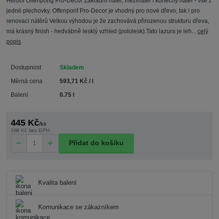
Herbol Offenporig Pro-Decor Základní nátěr, mezinátěr i konečný nátěr - vše z
jedné plechovky. Offenporif Pro-Decor je vhodný pro nové dřevo, tak i pro
renovaci nátěrů Velkou výhodou je že zachovává přirozenou strukturu dřeva,
má krásný finish - hedvábně lesklý vzhled (pololesk).Tato lazura je leh...
celý
popis
Dostupnost
Skladem
Měrná cena
593,71 Kč / l
Balení
0.75 l
445 Kč
/
ks
368 Kč
bez DPH
Přidat do košíku
Kvalita balení
Komunikace se zákazníkem