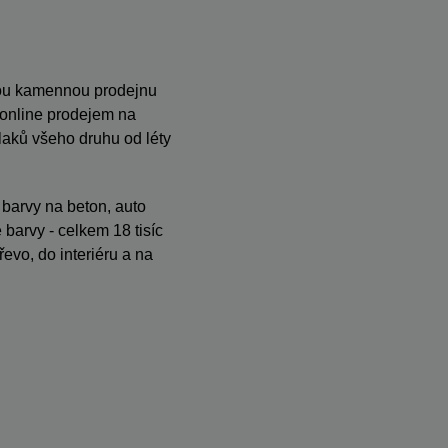
anou kamennou prodejnu
s online prodejem na
ků všeho druhu od léty
, barvy na beton, auto
barvy - celkem 18 tisíc
evo, do interiéru a na