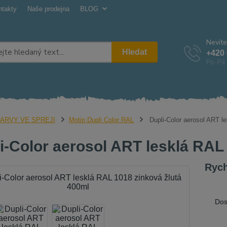
ntakty
Naše prodejna
BLOG
Nevíte
Hledat
+420 
Po-Pá 
ARVY VE SPREJI
Motip Dupli Color RAL
Dupli-Color aerosol ART l
i-Color aerosol ART lesklá RAL
Rych
Dos