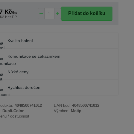
7 Kč
/
ks
Přidat do košíku
 Kč
bez DPH
Kvalita balení
Komunikace se zákazníkem
Nízké ceny
Rychlost doručení
roduktu:
4048500741012
EAN kód:
4048500741012
:
Dupli-Color
Výrobce:
Motip
cenu / dostupnost