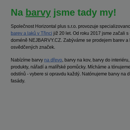
Na
barvy
jsme tady my!
Společnost Horizontal plus s.r.o. provozuje specializov
barev a laků v Třinci
již 20 let. Od roku 2017 jsme začali 
doméně NEJBARVY.CZ. Zabýváme se prodejem barev a la
osvědčených značek.
Nabízíme barvy
na dřevo
, barvy na kov, barvy do interiéru
produkty, nářadí a malířské pomůcky. Mícháme a tónujeme 
odstínů - vybere si opravdu každý. Natónujeme barvy na dř
fasády.