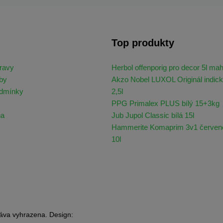
Top produkty
ravy
Herbol offenporig pro decor 5l ma
by
Akzo Nobel LUXOL Originál indick
odmínky
2,5l
PPG Primalex PLUS bílý 15+3kg
na
Jub Jupol Classic bílá 15l
Hammerite Komaprim 3v1 červen
10l
áva vyhrazena. Design: