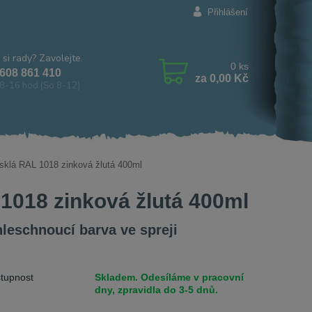
Přihlášení
 si rady? Zavolejte.
0
ks
608 861 410
za
0,00 Kč
8-16 hod (So 8-12)
esklá RAL 1018 zinková žlutá 400ml
 1018 zinková žlutá 400ml
leschnoucí barva ve spreji
tupnost
Skladem. Odesíláme v pracovní
dny, zpravidla do 3-5 dnů.