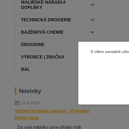
MALÍŘSKÉ NÁŘADÍ A
DOPLŇKY
TECHNICKÁ DROGERIE
BAZÉNOVÁ CHEMIE
DROGERIE
S cílem usnadnit uži
VÝROBCE | ZNAČKA
BAL
Novinky
23.07.2019
Vzhled hrubého betonu - Primalex
Beton look
Do naši nabídky jsme přidali tolik