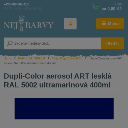
0
ks
+420 608 861 410
za
0,00 Kč
Po-Pá 8-16 hod (So 8-12)
Menu
Hledat
Úvod
BARVY VE SPREJI
Motip Dupli Color RAL
Dupli-Color aerosol ART
lesklá RAL 5002 ultramarínová 400ml
Dupli-Color aerosol ART lesklá
RAL 5002 ultramarínová 400ml