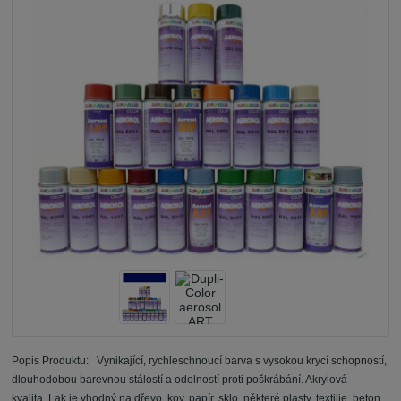
Popis Produktu: Vynikající, rychleschnoucí barva s vysokou krycí schopností,
dlouhodobou barevnou stálostí a odolností proti poškrábání. Akrylová
kvalita. Lak je vhodný na dřevo, kov, papír, sklo, některé plasty, textilie, beton,