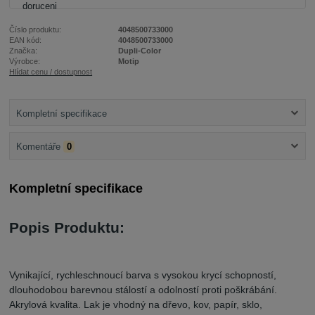
Číslo produktu:
4048500733000
EAN kód:
4048500733000
Značka:
Dupli-Color
Výrobce:
Motip
Hlídat cenu / dostupnost
Kompletní specifikace
Komentáře
0
Kompletní specifikace
Popis Produktu:
Vynikající, rychleschnoucí barva s vysokou krycí schopností,
dlouhodobou barevnou stálostí a odolností proti poškrábání.
Akrylová kvalita. Lak je vhodný na dřevo, kov, papír, sklo,