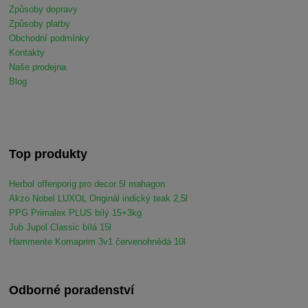
Způsoby dopravy
Způsoby platby
Obchodní podmínky
Kontakty
Naše prodejna
Blog
Top produkty
Herbol offenporig pro decor 5l mahagon
Akzo Nobel LUXOL Originál indický teak 2,5l
PPG Primalex PLUS bílý 15+3kg
Jub Jupol Classic bílá 15l
Hammerite Komaprim 3v1 červenohnědá 10l
Odborné poradenství