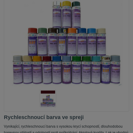
Rychleschnoucí barva ve spreji
Vynikající, rychleschnoucí barva s vysokou krycí schopností, dlouhodobou
barevnou stálostí a odolností proti poškrábání. Akrylová kvalita. Lak je vhodný