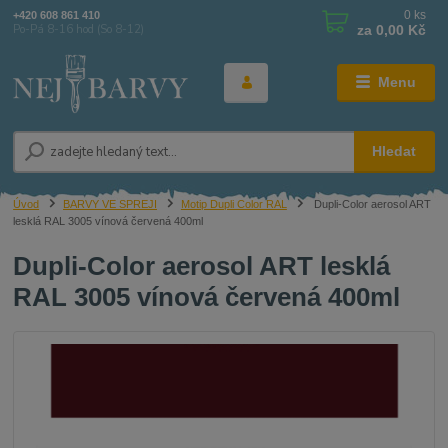
0
ks
+420 608 861 410
za
0,00 Kč
Po-Pá 8-16 hod (So 8-12)
Menu
Hledat
Úvod
BARVY VE SPREJI
Motip Dupli Color RAL
Dupli-Color aerosol ART
lesklá RAL 3005 vínová červená 400ml
Dupli-Color aerosol ART lesklá
RAL 3005 vínová červená 400ml