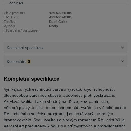
Číslo produktu:
4048500741104
EAN kód:
4048500741104
Značka:
Dupli-Color
Výrobce:
Motip
Hlídat cenu / dostupnost
Kompletní specifikace
Komentáře
0
Kompletní specifikace
Vynikající, rychleschnoucí barva s vysokou krycí schopností,
dlouhodobou barevnou stálostí a odolností proti poškrábání.
Akrylová kvalita. Lak je vhodný na dřevo, kov, papír, sklo,
některé plasty, textilie, beton, kámen atd. Vyrábí se v široké paletě
RAL odstínů a součástí programu jsou také zlatý, stříbrný a
bronzový efekt. Svou kvalitou a širokým rozsahem RAL odstínů je
Aerosol Art předurčený k použití v průmyslových a profesionálních