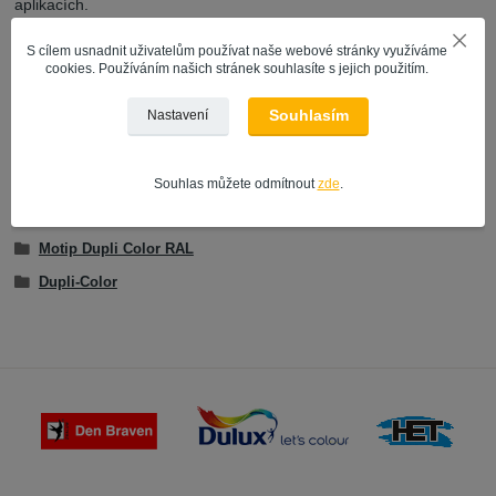
aplikacích.
Přiložený obrázek odstínu je pouze orientační
S cílem usnadnit uživatelům používat naše webové stránky využíváme
cookies. Používáním našich stránek souhlasíte s jejich použitím.
Souhlasím
Nastavení
Zboží zařazeno v kategoriích
BARVY VE SPREJI
Souhlas můžete odmítnout
zde
.
VÝROBCE | ZNAČKA
Motip Dupli Color RAL
Dupli-Color