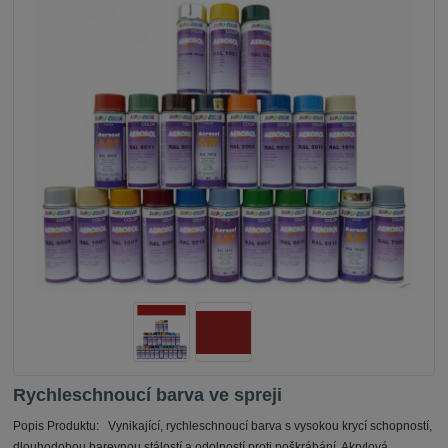
Rychleschnoucí barva ve spreji
Popis Produktu: Vynikající, rychleschnoucí barva s vysokou krycí schopností,
dlouhodobou barevnou stálostí a odolností proti poškrábání. Akrylová