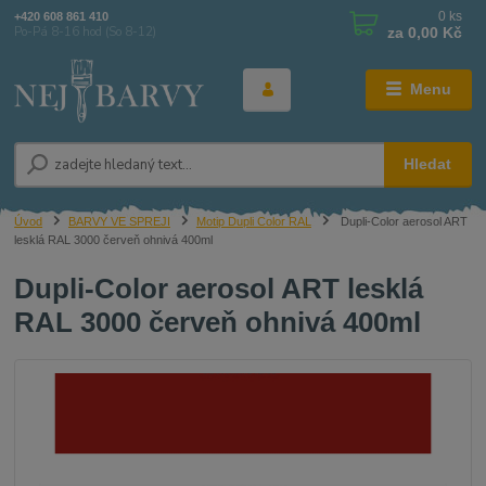
0
ks
+420 608 861 410
za
0,00 Kč
Po-Pá 8-16 hod (So 8-12)
Menu
Hledat
Úvod
BARVY VE SPREJI
Motip Dupli Color RAL
Dupli-Color aerosol ART
lesklá RAL 3000 červeň ohnivá 400ml
Dupli-Color aerosol ART lesklá
RAL 3000 červeň ohnivá 400ml