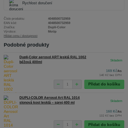
Rychlost doručení
Číslo produktu:
4048500732959
EAN kód:
4048500732959
Značka:
Dupli-Color
Výrobce:
Motip
Hlídat cenu / dostupnost
Podobné produkty
Dupli-Color aerosol ART lesklá RAL 1002
béžová 400ml
169 Kč
/
ks
140 Kč
bez DPH
Přidat do košíku
DUPLI-COLOR Aerosol Art RAL 1014
slonová kost lesklá – sprej 400 ml
160 Kč
/
ks
132 Kč
bez DPH
Přidat do košíku