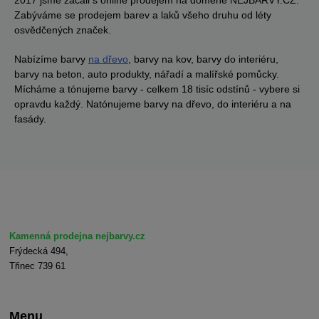
2017 jsme začali s online prodejem na doméně NEJBARVY.CZ.
Zabýváme se prodejem barev a laků všeho druhu od léty
osvědčených značek.
Nabízíme barvy
na dřevo
, barvy na kov, barvy do interiéru,
barvy na beton, auto produkty, nářadí a malířské pomůcky.
Mícháme a tónujeme barvy - celkem 18 tisíc odstínů - vybere si
opravdu každý. Natónujeme barvy na dřevo, do interiéru a na
fasády.
Kamenná prodejna nejbarvy.cz
Frýdecká 494,
Třinec 739 61
Menu