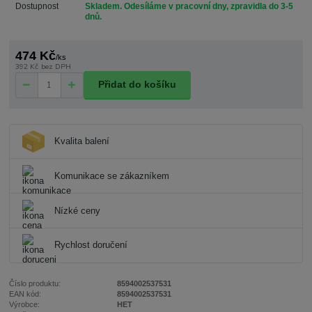
Dostupnost
Skladem. Odesíláme v pracovní dny, zpravidla do 3-5
dnů.
474 Kč
/
ks
392 Kč
bez DPH
Přidat do košíku
Kvalita balení
Komunikace se zákazníkem
Nízké ceny
Rychlost doručení
Číslo produktu:
8594002537531
EAN kód:
8594002537531
Výrobce:
HET