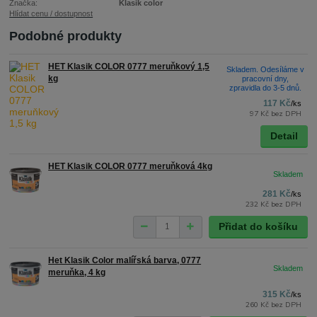
Značka:
Klasik color
Hlídat cenu / dostupnost
Podobné produkty
HET Klasik COLOR 0777 meruňkový 1,5
Skladem. Odesíláme v
kg
pracovní dny,
zpravidla do 3-5 dnů.
117 Kč
/
ks
97 Kč
bez DPH
Detail
HET Klasik COLOR 0777 meruňková 4kg
281 Kč
/
ks
232 Kč
bez DPH
Přidat do košíku
Het Klasik Color malířská barva, 0777
meruňka, 4 kg
315 Kč
/
ks
260 Kč
bez DPH