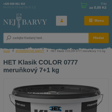
0
ks
+420 608 861 410
za
0,00 Kč
Po-Pá 8-16 hod (So 8-12)
Menu
Hledat
Úvod
INTERIÉROVÉ BARVY
HET Klasik COLOR 0777 meruňkový 7+1 kg
HET Klasik COLOR 0777
meruňkový 7+1 kg