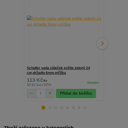
Schuller sada váleček světle zelený 24
Schuller drž
cm,držadlo 6mm,mřížka
113 Kč
25 Kč
/
ks
/
ks
93 Kč
bez DPH
21 Kč
bez D
Přidat do košíku
Zboží zařazeno v kategoriích