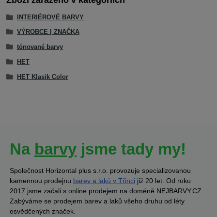
INTERIÉROVÉ BARVY
VÝROBCE | ZNAČKA
tónované barvy
HET
HET Klasik Color
Na
barvy
jsme tady my!
Společnost Horizontal plus s.r.o. provozuje specializovanou
kamennou prodejnu
barev a laků v Třinci
již 20 let. Od roku
2017 jsme začali s online prodejem na doméně NEJBARVY.CZ.
Zabýváme se prodejem barev a laků všeho druhu od léty
osvědčených značek.