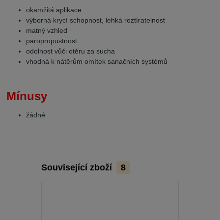
okamžitá aplikace
výborná krycí schopnost, lehká roztíratelnost
matný vzhled
paropropustnost
odolnost vůči otěru za sucha
vhodná k nátěrům omítek sanačních systémů
Mínusy
žádné
Související zboží
8