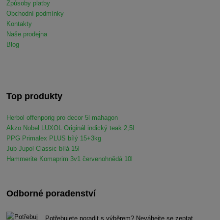
Způsoby platby
Obchodní podmínky
Kontakty
Naše prodejna
Blog
Top produkty
Herbol offenporig pro decor 5l mahagon
Akzo Nobel LUXOL Originál indický teak 2,5l
PPG Primalex PLUS bílý 15+3kg
Jub Jupol Classic bílá 15l
Hammerite Komaprim 3v1 červenohnědá 10l
Odborné poradenství
Potřebujete poradit s výběrem? Neváhejte se zeptat