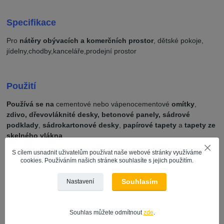
Specifikace
Pro
nátěry obývacích a komerčních prostor
, dětské pokoje,
jídelny,chodby,kanceláře,prodejní prostor
Použití
Používá se na
cementové nebo vápenocementové
omítky
,
zdivo, dřevovláknité desky, betonové panely, sádrové
podklady
,
sádrokartonové desky
,
papírové tapety
a
tapety ze
skelného vlákna
.
S cílem usnadnit uživatelům používat naše webové stránky využíváme
cookies. Používáním našich stránek souhlasíte s jejich použitím.
Doba schnutí
Souhlasím
Nastavení
4 hodiny
Souhlas můžete odmítnout
zde
.
Čištění malířského nářadí