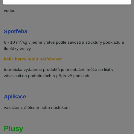
vodou
Spotřeba
2
6 - 10 m
/kg v jedné vrstvě podle savosti a struktury podkladu a
tloušťky vrstvy
kolik barvy budu potřebovat
teoretická vydatnost produktů je orientační, může se lišit v
závislosti na podmínkách a přípravě podkladu
Aplikace
válečkem, štětcem nebo nástřikem
Plusy