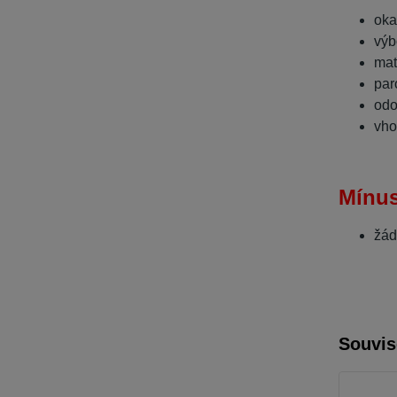
oka
výb
mat
par
odo
vho
Mínu
žá
Souvis