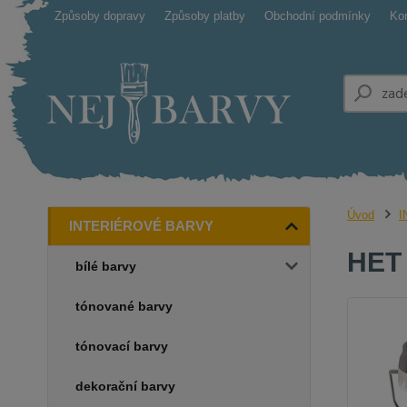
Způsoby dopravy
Způsoby platby
Obchodní podmínky
Ko
Úvod
I
INTERIÉROVÉ BARVY
HET 
bílé barvy
tónované barvy
tónovací barvy
dekorační barvy