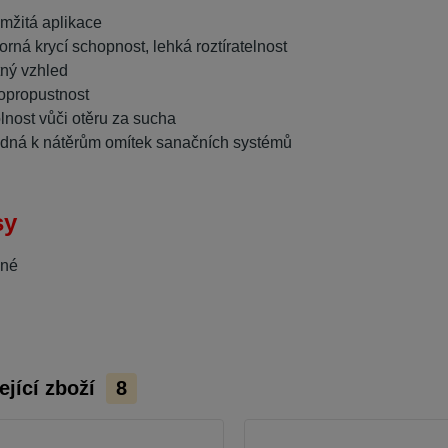
mžitá aplikace
orná krycí schopnost, lehká roztíratelnost
ný vzhled
opropustnost
lnost vůči otěru za sucha
dná k nátěrům omítek sanačních systémů
sy
dné
ející zboží
8