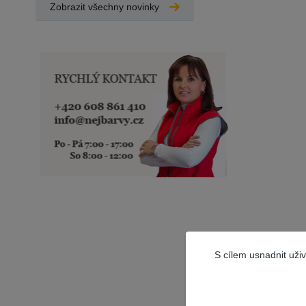
Zobrazit všechny novinky
Odstín
S cílem usnadnit uži
Žluto or