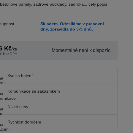
 betonové panely, sádrové podklady, sádroka...
celý popis
tupnost
Skladem. Odesíláme v pracovní
dny, zpravidla do 3-5 dnů.
6 Kč
/
ks
Momentálně není k dispozici
č
bez DPH
Kvalita balení
Komunikace se zákazníkem
Nízké ceny
Rychlost doručení