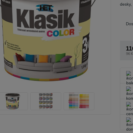
desky,
Dos
11
96 K