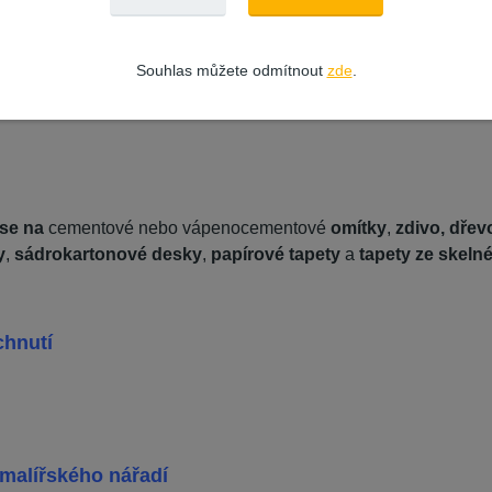
kace
Souhlas můžete odmítnout
zde
.
ry obývacích a komerčních prostory
, dětské pokoje, jídelny,
se na
cementové nebo vápenocementové
omítky
,
zdivo, dřev
y
,
sádrokartonové desky
,
papírové tapety
a
tapety ze skeln
chnutí
 malířského nářadí