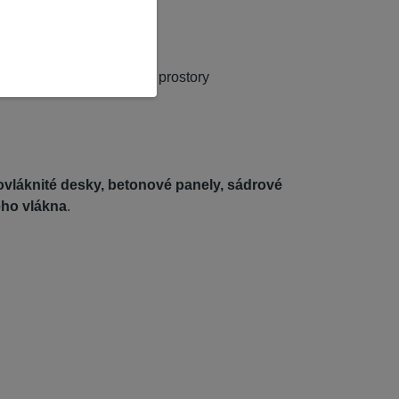
chodby,kanceláře,prodejní prostory
ovláknité desky, betonové panely, sádrové
ého vlákna
.