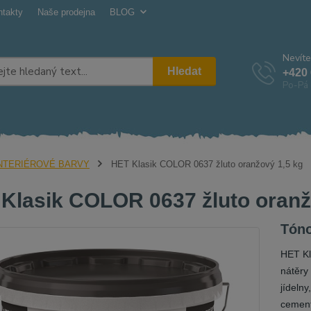
ntakty
Naše prodejna
BLOG
Nevíte
Hledat
+420 
Po-Pá 
NTERIÉROVÉ BARVY
HET Klasik COLOR 0637 žluto oranžový 1,5 kg
Klasik COLOR 0637 žluto oranž
Tóno
HET Kl
nátěry
jídeln
cement