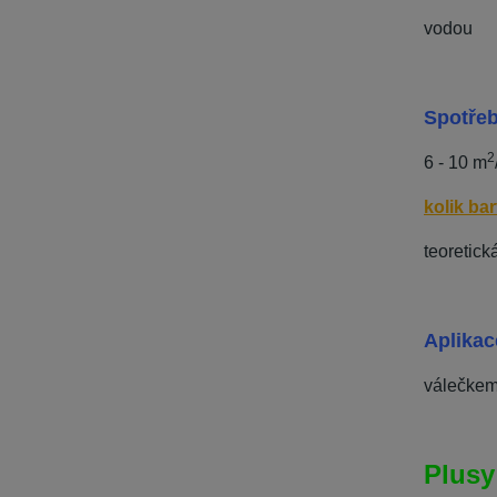
vodou
Spotře
2
6 - 10 m
kolik ba
teoretick
Aplikac
válečkem
Plusy