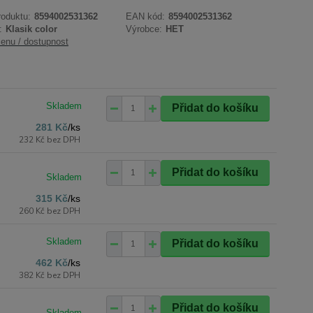
roduktu:
8594002531362
EAN kód:
8594002531362
:
Klasik color
Výrobce:
HET
cenu / dostupnost
Přidat do košíku
281 Kč
/
ks
232 Kč
bez DPH
Přidat do košíku
315 Kč
/
ks
260 Kč
bez DPH
Přidat do košíku
462 Kč
/
ks
382 Kč
bez DPH
Přidat do košíku