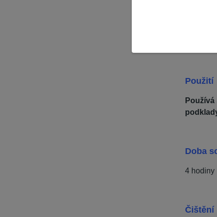
Specifi
Pro
nátě
Použití
Používá 
podklad
Doba s
4 hodiny
Čištění