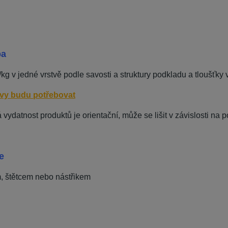
ba
/kg v jedné vrstvě podle savosti a struktury podkladu a tloušťky 
rvy budu potřebovat
á vydatnost produktů je orientační, může se lišit v závislosti n
e
, štětcem nebo nástřikem