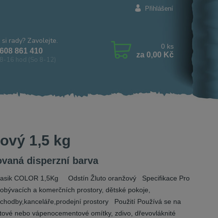
Přihlášení
 si rady? Zavolejte.
0
ks
608 861 410
za
0,00 Kč
8-16 hod (So 8-12)
ový 1,5 kg
vaná disperzní barva
asik COLOR 1,5Kg Odstín Žluto oranžový Specifikace Pro
 obývacích a komerčních prostory, dětské pokoje,
y,chodby,kanceláře,prodejní prostory Použití Používá se na
ové nebo vápenocementové omítky, zdivo, dřevovláknité