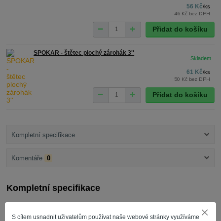
56 Kč
/
ks
46 Kč
bez DPH
Přidat do košíku
SPOKAR - štětec plochý zárohák 3''
61 Kč
/
ks
50 Kč
bez DPH
Přidat do košíku
Kompletní specifikace
Komentáře
0
Kompletní specifikace
Specifikace Produktu:
S cílem usnadnit uživatelům používat naše webové stránky využíváme