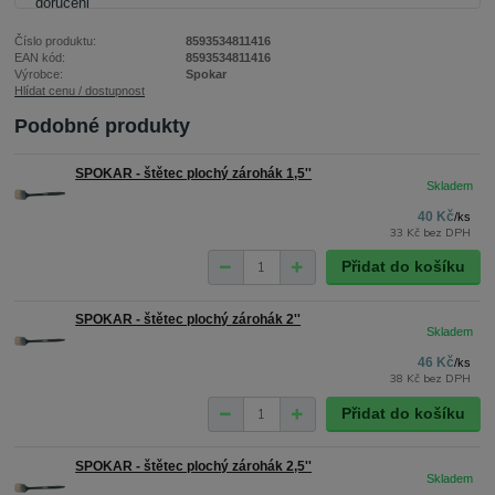
Číslo produktu:
8593534811416
EAN kód:
8593534811416
Výrobce:
Spokar
Hlídat cenu / dostupnost
Podobné produkty
SPOKAR - štětec plochý zárohák 1,5''
40 Kč
/
ks
33 Kč
bez DPH
Přidat do košíku
SPOKAR - štětec plochý zárohák 2''
46 Kč
/
ks
38 Kč
bez DPH
Přidat do košíku
SPOKAR - štětec plochý zárohák 2,5''