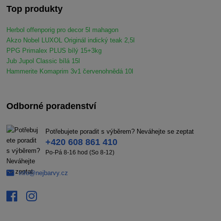
Top produkty
Herbol offenporig pro decor 5l mahagon
Akzo Nobel LUXOL Originál indický teak 2,5l
PPG Primalex PLUS bílý 15+3kg
Jub Jupol Classic bílá 15l
Hammerite Komaprim 3v1 červenohnědá 10l
Odborné poradenství
Potřebujete poradit s výběrem? Neváhejte se zeptat
+420 608 861 410
Po-Pá 8-16 hod (So 8-12)
info@nejbarvy.cz