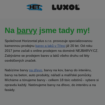
Na
barvy
jsme tady my!
Společnost Horizontal plus s.r.o. provozuje specializovanou
kamennou prodejnu
barev a laků v Třinci
již 20 let. Od roku
2017 jsme začali s online prodejem na doméně NEJBARVY.CZ.
Zabýváme se prodejem barev a laků všeho druhu od léty
osvědčených značek.
Nabízíme barvy
na dřevo
, barvy na kov, barvy do interiéru,
barvy na beton, auto produkty, nářadí a malířské pomůcky.
Mícháme a tónujeme barvy - celkem 18 tisíc odstínů - vybere si
opravdu každý. Natónujeme barvy na dřevo, do interiéru a na
fasády.