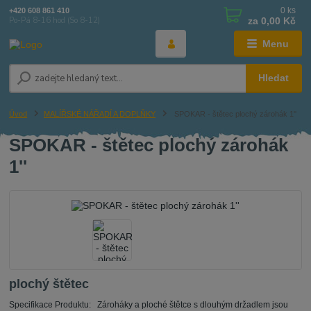
0
ks
+420 608 861 410
za
0,00 Kč
Po-Pá 8-16 hod (So 8-12)
Menu
Hledat
Úvod
MALÍŘSKÉ NÁŘADÍ A DOPLŇKY
SPOKAR - štětec plochý zárohák 1''
SPOKAR - štětec plochý zárohák
1''
plochý štětec
Specifikace Produktu: Zároháky a ploché štětce s dlouhým držadlem jsou