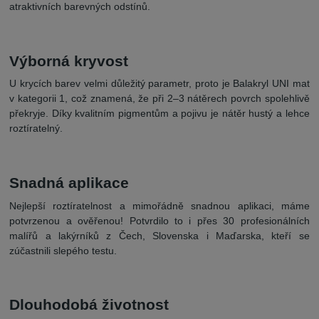
atraktivních barevných odstínů.
Výborná kryvost
U krycích barev velmi důležitý parametr, proto je Balakryl UNI mat
v kategorii 1, což znamená, že při 2–3 nátěrech povrch spolehlivě
překryje. Díky kvalitním pigmentům a pojivu je nátěr hustý a lehce
roztíratelný.
Snadná aplikace
Nejlepší roztíratelnost a mimořádně snadnou aplikaci, máme
potvrzenou a ověřenou! Potvrdilo to i přes 30 profesionálních
malířů a lakýrníků z Čech, Slovenska i Maďarska, kteří se
zúčastnili slepého testu.
Dlouhodobá životnost