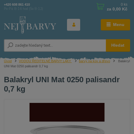
0
ks
+420 608 861 410
za
0,00 Kč
Po-Pá 8-16 hod (So 8-12)
Menu
Hledat
Úvod
VODOU ŘEDITELNÉ BARVY LAKY
barvy na kov a dřevo
Balakryl
UNI Mat 0250 palisandr 0,7 kg
Balakryl UNI Mat 0250 palisandr
0,7 kg