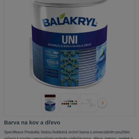
Barva na kov a dřevo
Specifikace Produktu Vodou ředitelná vrchní barva s univerzálním použitím
určená k novým i renovačním vrchním nátěrům kovu, dřeva, betonu, omítek a