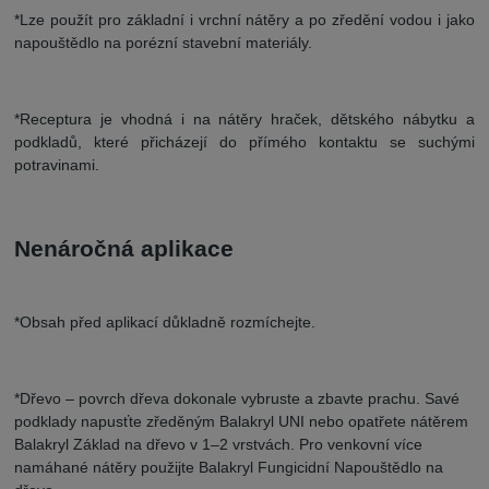
*Lze použít pro základní i vrchní nátěry a po zředění vodou i jako
napouštědlo na porézní stavební materiály.
*Receptura je vhodná i na nátěry hraček, dětského nábytku a
podkladů, které přicházejí do přímého kontaktu se suchými
potravinami.
Nenáročná aplikace
*Obsah před aplikací důkladně rozmíchejte.
*Dřevo – povrch dřeva dokonale vybruste a zbavte prachu. Savé
podklady napusťte zředěným Balakryl UNI nebo opatřete nátěrem
Balakryl Základ na dřevo v 1–2 vrstvách. Pro venkovní více
namáhané nátěry použijte Balakryl Fungicidní Napouštědlo na