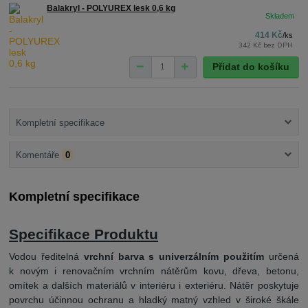
Balakryl - POLYUREX lesk 0,6 kg
414 Kč
/
ks
342 Kč
bez DPH
Přidat do košíku
Kompletní specifikace
Komentáře
0
Kompletní specifikace
Specifikace Produktu
Vodou ředitelná
vrchní barva s univerzálním použitím
určená
k novým i renovačním vrchním nátěrům kovu, dřeva, betonu,
omítek a dalších materiálů v interiéru i exteriéru. Nátěr poskytuje
povrchu účinnou ochranu a hladký matný vzhled v široké škále