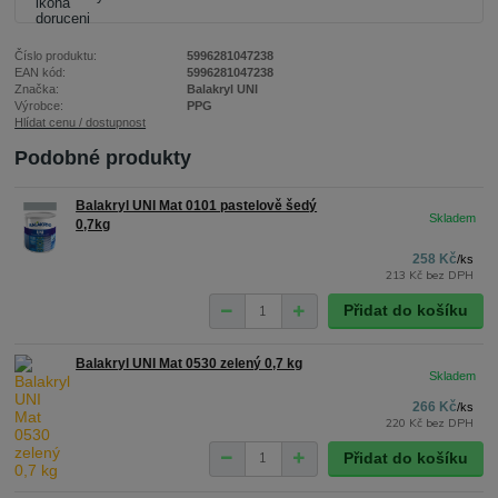
Číslo produktu:
5996281047238
EAN kód:
5996281047238
Značka:
Balakryl UNI
Výrobce:
PPG
Hlídat cenu / dostupnost
Podobné produkty
Balakryl UNI Mat 0101 pastelově šedý
0,7kg
258 Kč
/
ks
213 Kč
bez DPH
Přidat do košíku
Balakryl UNI Mat 0530 zelený 0,7 kg
266 Kč
/
ks
220 Kč
bez DPH
Přidat do košíku