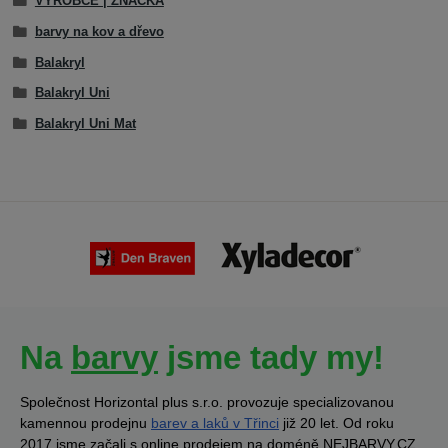
VÝROBCE | ZNAČKA
barvy na kov a dřevo
Balakryl
Balakryl Uni
Balakryl Uni Mat
Na
barvy
jsme tady my!
Společnost Horizontal plus s.r.o. provozuje specializovanou
kamennou prodejnu
barev a laků v Třinci
již 20 let. Od roku
2017 jsme začali s online prodejem na doméně NEJBARVY.CZ.