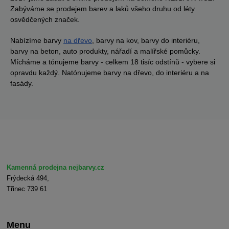
Zabýváme se prodejem barev a laků všeho druhu od léty
osvědčených značek.
Nabízíme barvy
na dřevo
, barvy na kov, barvy do interiéru,
barvy na beton, auto produkty, nářadí a malířské pomůcky.
Mícháme a tónujeme barvy - celkem 18 tisíc odstínů - vybere si
opravdu každý. Natónujeme barvy na dřevo, do interiéru a na
fasády.
Kamenná prodejna nejbarvy.cz
Frýdecká 494,
Třinec 739 61
Menu