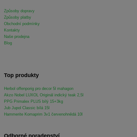
Způsoby dopravy
Způsoby platby
Obchodní podmínky
Kontakty
Naše prodejna
Blog
Top produkty
Herbol offenporig pro decor 5l mahagon
Akzo Nobel LUXOL Originál indický teak 2,5l
PPG Primalex PLUS bílý 15+3kg
Jub Jupol Classic bílá 15l
Hammerite Komaprim 3v1 červenohnědá 10l
Odborné poradenství