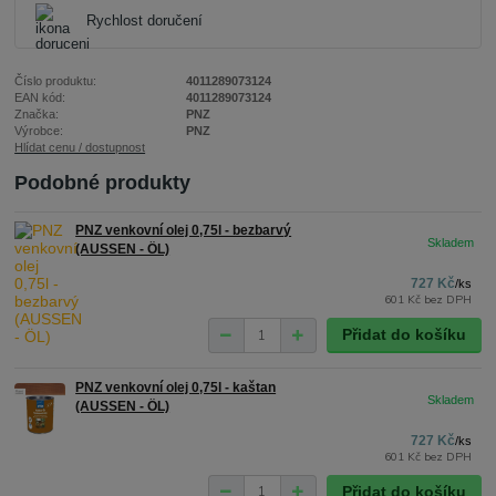
Rychlost doručení
Číslo produktu:
4011289073124
EAN kód:
4011289073124
Značka:
PNZ
Výrobce:
PNZ
Hlídat cenu / dostupnost
Podobné produkty
PNZ venkovní olej 0,75l - bezbarvý
(AUSSEN - ÖL)
727 Kč
/
ks
601 Kč
bez DPH
Přidat do košíku
PNZ venkovní olej 0,75l - kaštan
(AUSSEN - ÖL)
727 Kč
/
ks
601 Kč
bez DPH
Přidat do košíku