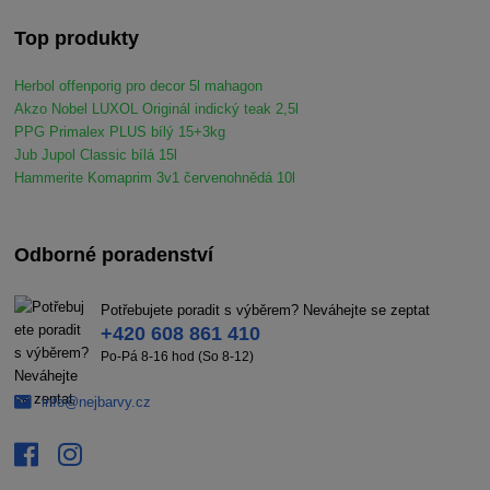
Top produkty
Herbol offenporig pro decor 5l mahagon
Akzo Nobel LUXOL Originál indický teak 2,5l
PPG Primalex PLUS bílý 15+3kg
Jub Jupol Classic bílá 15l
Hammerite Komaprim 3v1 červenohnědá 10l
Odborné poradenství
Potřebujete poradit s výběrem? Neváhejte se zeptat
+420 608 861 410
Po-Pá 8-16 hod (So 8-12)
info@nejbarvy.cz