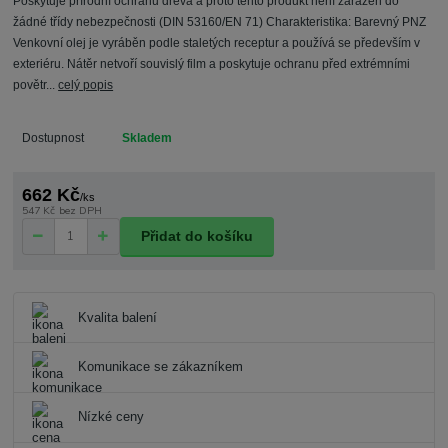
Poskytuje přírodní ochranu dřeva a proto tento produkt není zařazen do
žádné třídy nebezpečnosti (DIN 53160/EN 71) Charakteristika: Barevný PNZ
Venkovní olej je vyráběn podle staletých receptur a používá se především v
exteriéru. Nátěr netvoří souvislý film a poskytuje ochranu před extrémními
povětr...
celý popis
Dostupnost
Skladem
662 Kč
/
ks
547 Kč
bez DPH
Přidat do košíku
Kvalita balení
Komunikace se zákazníkem
Nízké ceny