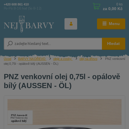
0
ks
+420 608 861 410
za
0,00 Kč
Po-Pá 8-16 hod (So 8-12)
Menu
Hledat
Úvod
BARVY NA DŘEVO
oleje a vosky
olej na dřevo
PNZ venkovní
olej 0,75l - opálově bílý (AUSSEN - ÖL)
PNZ venkovní olej 0,75l - opálově
bílý (AUSSEN - ÖL)