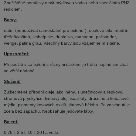
Znečištěné pomůcky omýt mýdlovou vodou nebo speciálním PNZ
ředidlem.
Barvy:
natur (nepoužívat samostatně pro exterier), opálově bílá, modřín,
třešeň/kaštan, limba/pinie, dub/oliva, mahagon, palisander,
wenge, patina grau. Všechny barvy jsou vzájemně mísitelné.
Upozornění:
Při použití více balení s různými šaržemi je třeba náplně smíchat
ve větší nádobě.
Složení:
Zušlechtěné přírodní oleje jako lněný, slunečnicový a řepkový,
stromová pryskyřice, limbový olej, isoalifáty, draselné a kobaltové
mýdlo, pigmenty kovových oxidů, titanová běloba. Po zaschnutí je
zcela bez zápachu. Neobsahuje jedovaté látky.
Balení:
0,75 l, 2,5 l, 10 l, 30 l a větší.