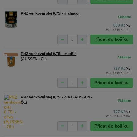
PNZ venkovní olej 0,75l - mahagon
630 Kč
/
ks
521 Kč
bez DPH
Přidat do košíku
PNZ venkovní olej 0,75l - modřín
(AUSSEN - ÖL)
727 Kč
/
ks
601 Kč
bez DPH
Přidat do košíku
PNZ venkovní olej 0,75l - oliva (AUSSEN -
ÖL)
727 Kč
/
ks
601 Kč
bez DPH
Přidat do košíku