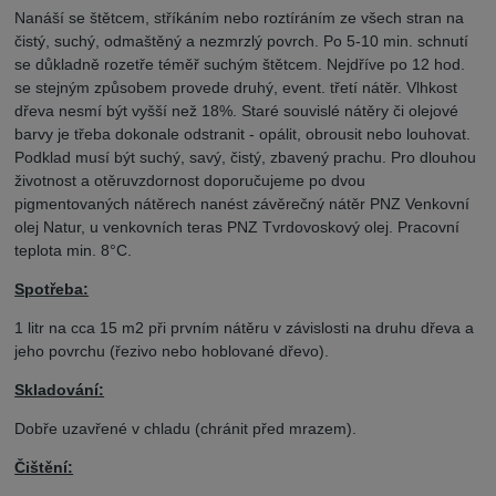
Nanáší se štětcem, stříkáním nebo roztíráním ze všech stran na
čistý, suchý, odmaštěný a nezmrzlý povrch. Po 5-10 min. schnutí
se důkladně rozetře téměř suchým štětcem. Nejdříve po 12 hod.
se stejným způsobem provede druhý, event. třetí nátěr. Vlhkost
dřeva nesmí být vyšší než 18%. Staré souvislé nátěry či olejové
barvy je třeba dokonale odstranit - opálit, obrousit nebo louhovat.
Podklad musí být suchý, savý, čistý, zbavený prachu. Pro dlouhou
životnost a otěruvzdornost doporučujeme po dvou
pigmentovaných nátěrech nanést závěrečný nátěr PNZ Venkovní
olej Natur, u venkovních teras PNZ Tvrdovoskový olej. Pracovní
teplota min. 8°C.
Spotřeba:
1 litr na cca 15 m2 při prvním nátěru v závislosti na druhu dřeva a
jeho povrchu (řezivo nebo hoblované dřevo).
Skladování:
Dobře uzavřené v chladu (chránit před mrazem).
Čištění: