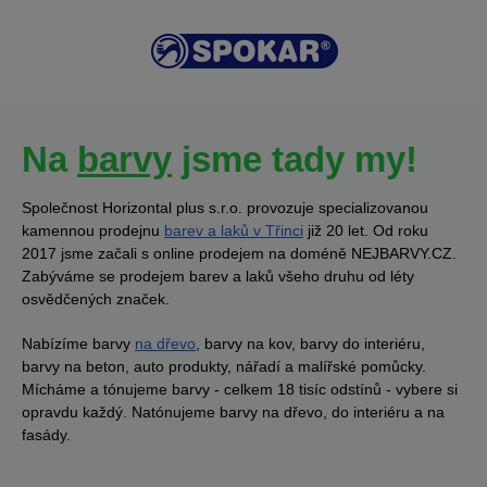
Na
barvy
jsme tady my!
Společnost Horizontal plus s.r.o. provozuje specializovanou
kamennou prodejnu
barev a laků v Třinci
již 20 let. Od roku
2017 jsme začali s online prodejem na doméně NEJBARVY.CZ.
Zabýváme se prodejem barev a laků všeho druhu od léty
osvědčených značek.
Nabízíme barvy
na dřevo
, barvy na kov, barvy do interiéru,
barvy na beton, auto produkty, nářadí a malířské pomůcky.
Mícháme a tónujeme barvy - celkem 18 tisíc odstínů - vybere si
opravdu každý. Natónujeme barvy na dřevo, do interiéru a na
fasády.