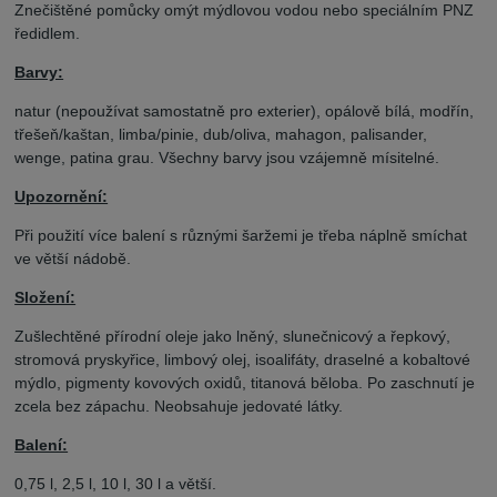
Znečištěné pomůcky omýt mýdlovou vodou nebo speciálním PNZ
ředidlem.
Barvy:
natur (nepoužívat samostatně pro exterier), opálově bílá, modřín,
třešeň/kaštan, limba/pinie, dub/oliva, mahagon, palisander,
wenge, patina grau. Všechny barvy jsou vzájemně mísitelné.
Upozornění:
Při použití více balení s různými šaržemi je třeba náplně smíchat
ve větší nádobě.
Složení:
Zušlechtěné přírodní oleje jako lněný, slunečnicový a řepkový,
stromová pryskyřice, limbový olej, isoalifáty, draselné a kobaltové
mýdlo, pigmenty kovových oxidů, titanová běloba. Po zaschnutí je
zcela bez zápachu. Neobsahuje jedovaté látky.
Balení:
0,75 l, 2,5 l, 10 l, 30 l a větší.