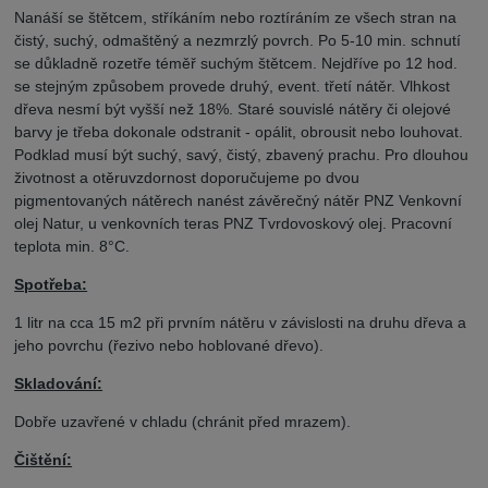
Nanáší se štětcem, stříkáním nebo roztíráním ze všech stran na
čistý, suchý, odmaštěný a nezmrzlý povrch. Po 5-10 min. schnutí
se důkladně rozetře téměř suchým štětcem. Nejdříve po 12 hod.
se stejným způsobem provede druhý, event. třetí nátěr. Vlhkost
dřeva nesmí být vyšší než 18%. Staré souvislé nátěry či olejové
barvy je třeba dokonale odstranit - opálit, obrousit nebo louhovat.
Podklad musí být suchý, savý, čistý, zbavený prachu. Pro dlouhou
životnost a otěruvzdornost doporučujeme po dvou
pigmentovaných nátěrech nanést závěrečný nátěr PNZ Venkovní
olej Natur, u venkovních teras PNZ Tvrdovoskový olej. Pracovní
teplota min. 8°C.
Spotřeba:
1 litr na cca 15 m2 při prvním nátěru v závislosti na druhu dřeva a
jeho povrchu (řezivo nebo hoblované dřevo).
Skladování:
Dobře uzavřené v chladu (chránit před mrazem).
Čištění: