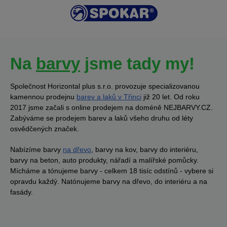
Na
barvy
jsme tady my!
Společnost Horizontal plus s.r.o. provozuje specializovanou
kamennou prodejnu
barev a laků v Třinci
již 20 let. Od roku
2017 jsme začali s online prodejem na doméně NEJBARVY.CZ.
Zabýváme se prodejem barev a laků všeho druhu od léty
osvědčených značek.
Nabízíme barvy
na dřevo
, barvy na kov, barvy do interiéru,
barvy na beton, auto produkty, nářadí a malířské pomůcky.
Mícháme a tónujeme barvy - celkem 18 tisíc odstínů - vybere si
opravdu každý. Natónujeme barvy na dřevo, do interiéru a na
fasády.