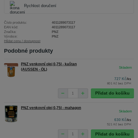
Rychlost doručení
Číslo produktu:
4011289073117
EAN kód:
4011289073117
Značka:
PNZ
Výrobce:
PNZ
Hlídat cenu / dostupnost
Podobné produkty
PNZ venkovní olej 0,75l - kaštan
(AUSSEN - ÖL)
727 Kč
/
ks
601 Kč
bez DPH
Přidat do košíku
PNZ venkovní olej 0,75l - mahagon
630 Kč
/
ks
521 Kč
bez DPH
Přidat do košíku