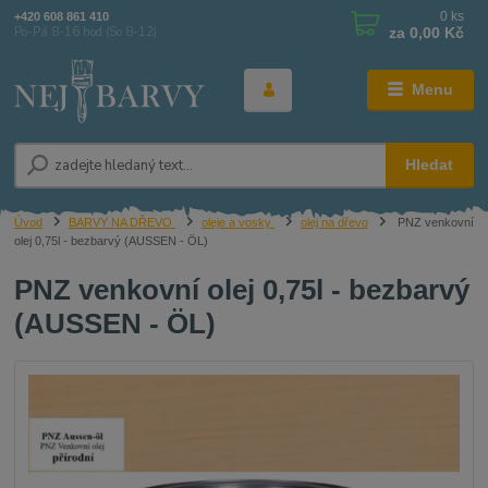
0
ks
+420 608 861 410
za
0,00 Kč
Po-Pá 8-16 hod (So 8-12)
Menu
Hledat
Úvod
BARVY NA DŘEVO
oleje a vosky
olej na dřevo
PNZ venkovní
olej 0,75l - bezbarvý (AUSSEN - ÖL)
PNZ venkovní olej 0,75l - bezbarvý
(AUSSEN - ÖL)