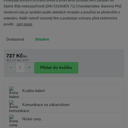
Poskytuje přírodní ochranu dřeva a proto tento produkt není zařazen do
žádné třídy nebezpečnosti (DIN 53160/EN 71) Charakteristika: Barevný PNZ
Venkovní olej je vyráběn podle staletých receptur a používá se především v
exteriéru. Nátěr netvoří souvislý film a poskytuje ochranu před extrémními
povětr...
celý popis
Dostupnost
Skladem
727 Kč
/
ks
601 Kč
bez DPH
Přidat do košíku
Kvalita balení
Komunikace se zákazníkem
Nízké ceny