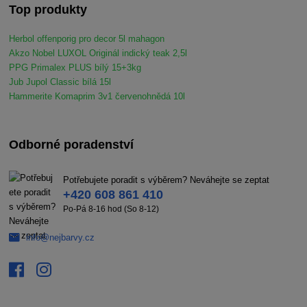
Top produkty
Herbol offenporig pro decor 5l mahagon
Akzo Nobel LUXOL Originál indický teak 2,5l
PPG Primalex PLUS bílý 15+3kg
Jub Jupol Classic bílá 15l
Hammerite Komaprim 3v1 červenohnědá 10l
Odborné poradenství
Potřebujete poradit s výběrem? Neváhejte se zeptat
+420 608 861 410
Po-Pá 8-16 hod (So 8-12)
info@nejbarvy.cz