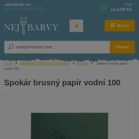
0
ks
+420 608 861 410
za
0,00 Kč
Po-Pá 8-16 hod (So 8-12)
Menu
Hledat
Úvod
MALÍŘSKÉ NÁŘADÍ A DOPLŇKY
brusivo
Spokár brusný papír
vodní 100
Spokár brusný papír vodní 100