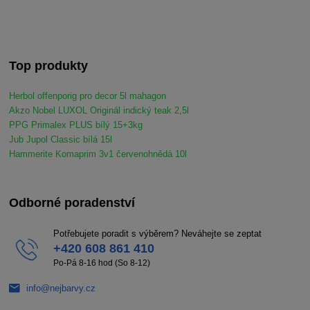
Top produkty
Herbol offenporig pro decor 5l mahagon
Akzo Nobel LUXOL Originál indický teak 2,5l
PPG Primalex PLUS bílý 15+3kg
Jub Jupol Classic bílá 15l
Hammerite Komaprim 3v1 červenohnědá 10l
Odborné poradenství
Potřebujete poradit s výběrem? Neváhejte se zeptat
+420 608 861 410
Po-Pá 8-16 hod (So 8-12)
info@nejbarvy.cz