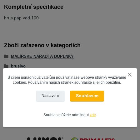
Kompletní specifikace
brus.pap.vod.100
Zboží zařazeno v kategoriích
MALÍŘSKÉ NÁŘADÍ A DOPLŇKY
brusivo
S cílem usnadnit uživatelům používat naše webové stránky využíváme
cookies. Používáním našich stránek souhlasíte s jejich použitím.
Souhlasím
Nastavení
Souhlas můžete odmítnout
zde
.