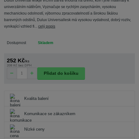
Dulux Universal leskje vrchní barva vhodná na dřevo, kov i jiné materiály k
univerzálním nátěrům, Vyznačuje se rychlým zasycháním, vysokou
mechanickou odolností, výbornou zpracovatelností a širokou škálou
barevných odstínů, Dulux Universallesk má vysokou vydatnost, dobrý rozliv,
vynikající vzhled fi...
celý popis
Dostupnost
Skladem
252 Kč
/
ks
208 Kč
bez DPH
Přidat do košíku
Kvalita balení
Komunikace se zákazníkem
Nízké ceny