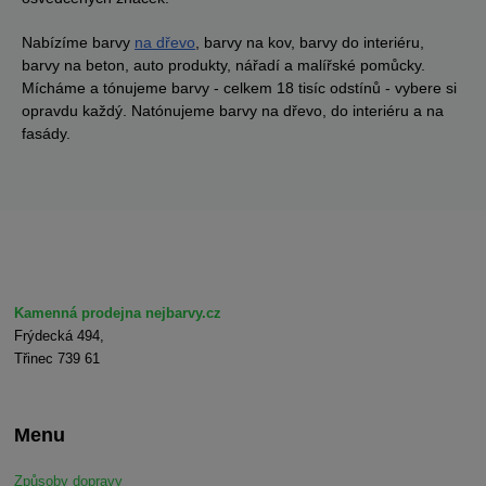
Nabízíme barvy
na dřevo
, barvy na kov, barvy do interiéru,
barvy na beton, auto produkty, nářadí a malířské pomůcky.
Mícháme a tónujeme barvy - celkem 18 tisíc odstínů - vybere si
opravdu každý. Natónujeme barvy na dřevo, do interiéru a na
fasády.
Kamenná prodejna nejbarvy.cz
Frýdecká 494,
Třinec 739 61
Menu
Způsoby dopravy