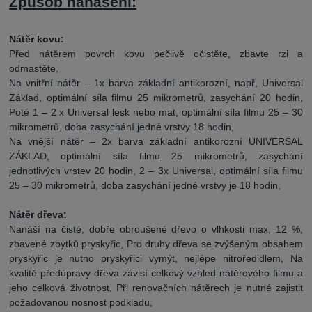
Způsob nanášení:
Nátěr kovu:
Před nátěrem povrch kovu pečlivě očistěte, zbavte rzi a
odmastěte,
Na vnitřní nátěr – 1x barva základní antikorozní, např, Universal
Základ, optimální síla filmu 25 mikrometrů, zasychání 20 hodin,
Poté 1 – 2 x Universal lesk nebo mat, optimální síla filmu 25 – 30
mikrometrů, doba zasychání jedné vrstvy 18 hodin,
Na vnější nátěr – 2x barva základní antikorozní UNIVERSAL
ZÁKLAD, optimální síla filmu 25 mikrometrů, zasychání
jednotlivých vrstev 20 hodin, 2 – 3x Universal, optimální síla filmu
25 – 30 mikrometrů, doba zasychání jedné vrstvy je 18 hodin,
Nátěr dřeva:
Nanáší na čisté, dobře obroušené dřevo o vlhkosti max, 12 %,
zbavené zbytků pryskyřic, Pro druhy dřeva se zvýšeným obsahem
pryskyřic je nutno pryskyřici vymýt, nejlépe nitroředidlem, Na
kvalitě předúpravy dřeva závisí celkový vzhled nátěrového filmu a
jeho celková životnost, Při renovačních nátěrech je nutné zajistit
požadovanou nosnost podkladu,