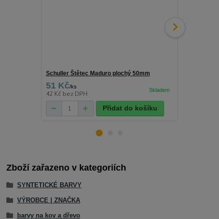
Schuller Štětec Maduro plochý 50mm
Severochema 
51 Kč
83 Kč
/
ks
/
ks
42 Kč
bez DPH
69 Kč
bez D
Přidat do košíku
Zboží zařazeno v kategoriích
SYNTETICKÉ BARVY
VÝROBCE | ZNAČKA
barvy na kov a dřevo