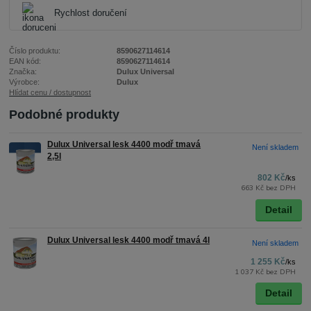
Rychlost doručení
Číslo produktu:
8590627114614
EAN kód:
8590627114614
Značka:
Dulux Universal
Výrobce:
Dulux
Hlídat cenu / dostupnost
Podobné produkty
Dulux Universal lesk 4400 modř tmavá
Není skladem
2,5l
802 Kč
/
ks
663 Kč
bez DPH
Detail
Dulux Universal lesk 4400 modř tmavá 4l
Není skladem
1 255 Kč
/
ks
1 037 Kč
bez DPH
Detail