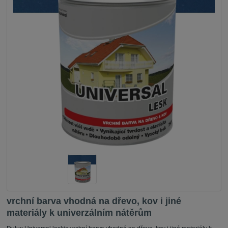
vrchní barva vhodná na dřevo, kov i jiné
materiály k univerzálním nátěrům