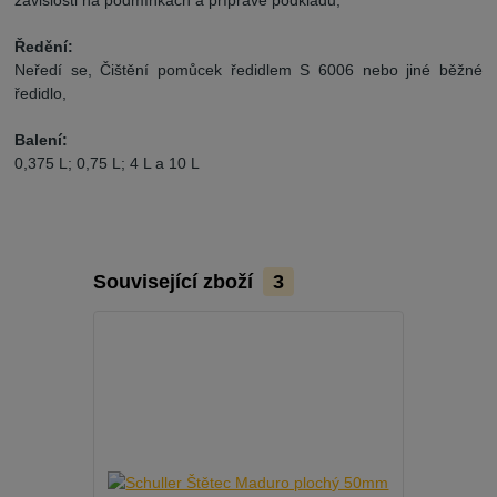
Ředění:
Neředí se, Čištění pomůcek ředidlem S 6006 nebo jiné běžné
ředidlo,
Balení:
0,375 L; 0,75 L; 4 L a 10 L
Související zboží
3