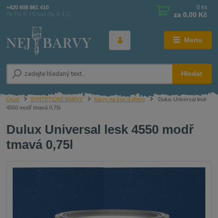
0
ks
+420 608 861 410
za
0,00 Kč
Po-Pá 8-16 hod (So 8-12)
Menu
Hledat
Úvod
SYNTETICKÉ BARVY
barvy na kov a dřevo
Dulux Universal lesk
4550 modř tmavá 0,75l
Dulux Universal lesk 4550 modř
tmavá 0,75l