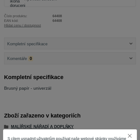
Číslo produktu:
64408
EAN kód:
64408
Hlídat cenu / dostupnost
Kompletní specifikace
Komentáře
0
Kompletní specifikace
Brusný papír - univerzál
Zboží zařazeno v kategoriích
MALÍŘSKÉ NÁŘADÍ A DOPLŇKY
brusivo
S cílem usnadnit uživatelům používat naše webové stránky využíváme