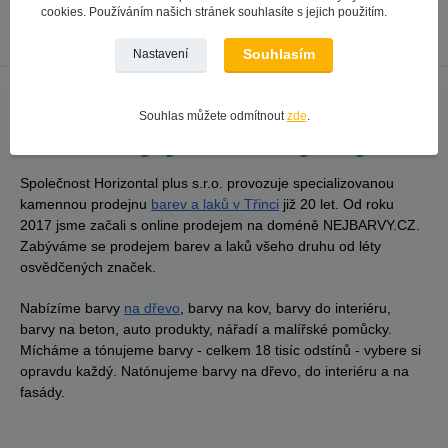
cookies. Používáním našich stránek souhlasíte s jejich použitím.
Souhlasím
Nastavení
Souhlas můžete odmítnout
zde
.
Na
barvy
jsme tady my!
Společnost Horizontal plus s.r.o. provozuje specializovanou
kamennou prodejnu
barev a laků v Třinci
již 20 let. Od roku
2017 jsme začali s online prodejem na doméně NEJBARVY.CZ.
Zabýváme se prodejem barev a laků všeho druhu od léty
osvědčených značek.
Nabízíme barvy
na dřevo
, barvy na kov, barvy do interiéru,
barvy na beton, auto produkty, nářadí a malířské pomůcky.
Mícháme a tónujeme barvy - celkem 18 tisíc odstínů - vybere si
opravdu každý. Natónujeme barvy na dřevo, do interiéru a na
fasády.