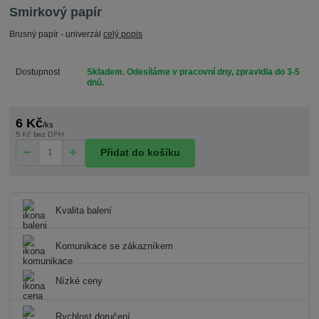
Smirkový papír
Brusný papír - univerzál
celý popis
Dostupnost
Skladem. Odesíláme v pracovní dny, zpravidla do 3-5
dnů.
6 Kč
/
ks
5 Kč
bez DPH
Přidat do košíku
Kvalita balení
Komunikace se zákazníkem
Nízké ceny
Rychlost doručení