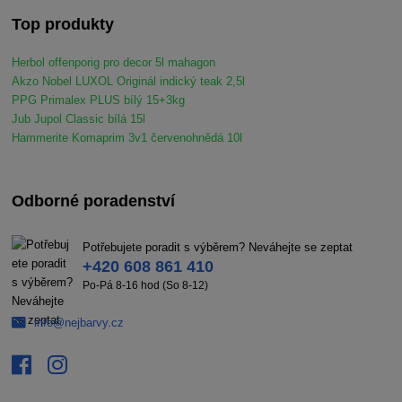
Top produkty
Herbol offenporig pro decor 5l mahagon
Akzo Nobel LUXOL Originál indický teak 2,5l
PPG Primalex PLUS bílý 15+3kg
Jub Jupol Classic bílá 15l
Hammerite Komaprim 3v1 červenohnědá 10l
Odborné poradenství
Potřebujete poradit s výběrem? Neváhejte se zeptat
+420 608 861 410
Po-Pá 8-16 hod (So 8-12)
info@nejbarvy.cz