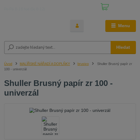
0
ks
+420 608 861 410
za
0,00 Kč
Po-Pá 8-16 hod (So 8-12)
Menu
Hledat
Úvod
MALÍŘSKÉ NÁŘADÍ A DOPLŇKY
brusivo
Shuller Brusný papír zr
100 - univerzál
Shuller Brusný papír zr 100 -
univerzál