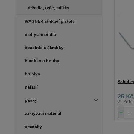
držadla, tyče, mřížky
WAGNER stříkací pistole
metry a měřidla
špachtle a škrabky
hladítka a houby
brusivo
Schulle
nářadí
25 Kč
pásky
21 Kč
be
zakrývací materiál
smetáky