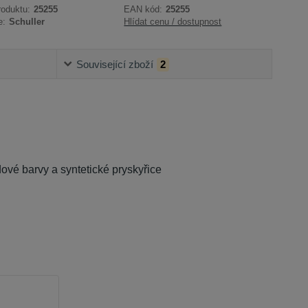
roduktu:
25255
EAN kód:
25255
e:
Schuller
Hlídat cenu / dostupnost
Související zboží
2
ové barvy a syntetické pryskyřice