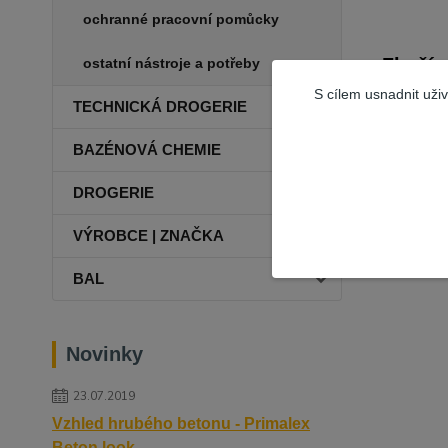
ochranné pracovní pomůcky
Zboží 
ostatní nástroje a potřeby
S cílem usnadnit uži
MALÍ
TECHNICKÁ DROGERIE
DOP
BAZÉNOVÁ CHEMIE
DROGERIE
VÝROBCE | ZNAČKA
BAL
Novinky
23.07.2019
Vzhled hrubého betonu - Primalex
Beton look