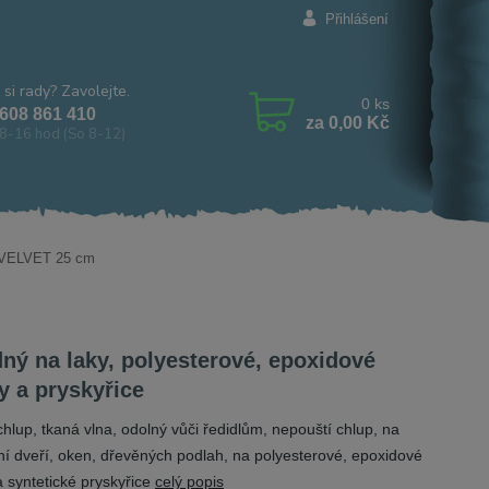
Přihlášení
 si rady? Zavolejte.
0
ks
608 861 410
za
0,00 Kč
8-16 hod (So 8-12)
k VELVET 25 cm
ný na laky, polyesterové, epoxidové
y a pryskyřice
hlup, tkaná vlna, odolný vůči ředidlům, nepouští chlup, na
ní dveří, oken, dřevěných podlah, na polyesterové, epoxidové
a syntetické pryskyřice
celý popis