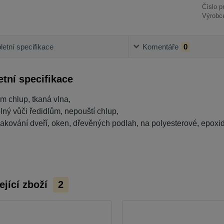
Číslo p
Výrobc
etní specifikace
Komentáře
0
tní specifikace
m chlup, tkaná vlna,
lný vůči ředidlům, nepouští chlup,
lakování dveří, oken, dřevěných podlah, na polyesterové, epoxid
ející zboží
2