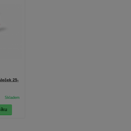
áleček 25-
šíku