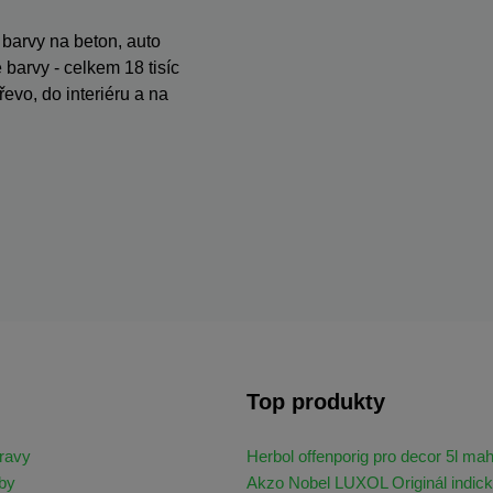
, barvy na beton, auto
barvy - celkem 18 tisíc
evo, do interiéru a na
Top produkty
ravy
Herbol offenporig pro decor 5l ma
by
Akzo Nobel LUXOL Originál indick