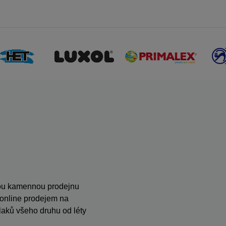
anou kamennou prodejnu
s online prodejem na
ků všeho druhu od léty