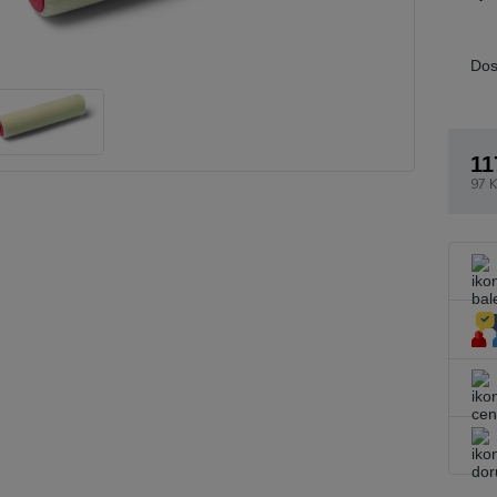
Dos
11
97 K