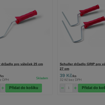
r držadlo pro váleček 25 cm
Schuller držadlo GRIP pro v
27 cm
39 Kč
/
ks
/
ks
z DPH
32 Kč
bez DPH
Přidat do košíku
Přidat do ko