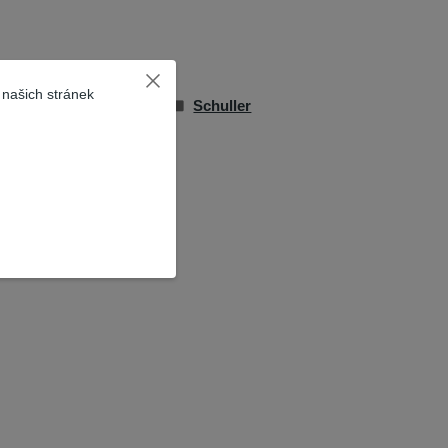
 našich stránek
řské válečky
Schuller