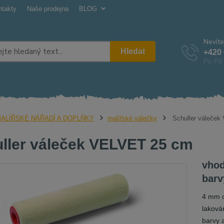
ntakty
Naše prodejna
BLOG
Nevíte
Hledat
+420 
Po-Pá 
ALÍŘSKÉ NÁŘADÍ A DOPLŇKY
malířské válečky
Schuller váleče
ller váleček VELVET 25 cm
vhod
barv
4 mm c
laková
barvy 