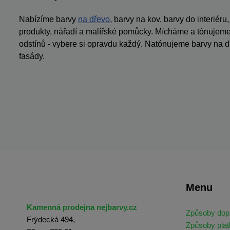
Nabízíme barvy
na dřevo
, barvy na kov, barvy do interiéru
produkty, nářadí a malířské pomůcky. Mícháme a tónujeme 
odstínů - vybere si opravdu každý. Natónujeme barvy na dř
fasády.
Menu
Kamenná prodejna nejbarvy.cz
Způsoby dop
Frýdecká 494,
Způsoby plat