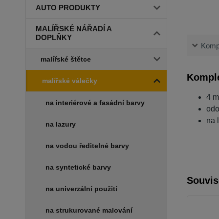
AUTO PRODUKTY
MALÍŘSKÉ NÁŘADÍ A
DOPLŇKY
Kompl
malířské štětce
Komple
malířské válečky
4 m
na interiérové a fasádní barvy
odo
na 
na lazury
na vodou ředitelné barvy
na syntetické barvy
Souvis
na univerzální použití
na strukurované malování