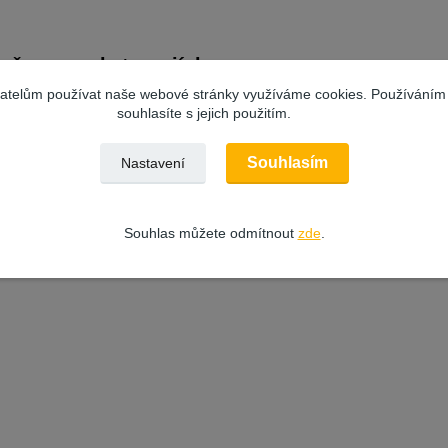
zařazeno v kategoriích
vatelům používat naše webové stránky využíváme cookies. Používáním
ŘSKÉ NÁŘADÍ A
VÝROBCE | ZNAČKA
malí
souhlasíte s jejich použitím.
LŇKY
Souhlasím
Nastavení
Souhlas můžete odmítnout
zde
.