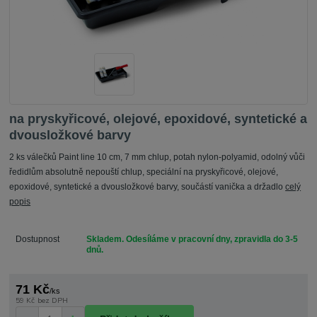
na pryskyřicové, olejové, epoxidové, syntetické a
dvousložkové barvy
2 ks válečků Paint line 10 cm, 7 mm chlup, potah nylon-polyamid, odolný vůči
ředidlům absolutně nepouští chlup, speciální na pryskyřicové, olejové,
epoxidové, syntetické a dvousložkové barvy, součástí vanička a držadlo
celý
popis
Dostupnost
Skladem. Odesíláme v pracovní dny, zpravidla do 3-5
dnů.
71 Kč
/
ks
59 Kč
bez DPH