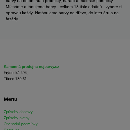
barvy na beton, auto produkty, nářadí a malířské pomůcky.
Mícháme a tónujeme barvy - celkem 18 tisíc odstínů - vybere si
opravdu každý. Natónujeme barvy na dřevo, do interiéru a na
fasády.
Kamenná prodejna nejbarvy.cz
Frýdecká 494,
Třinec 739 61
Menu
Způsoby dopravy
Způsoby platby
Obchodní podmínky