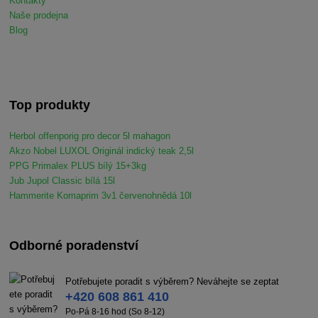
Kontakty
Naše prodejna
Blog
Top produkty
Herbol offenporig pro decor 5l mahagon
Akzo Nobel LUXOL Originál indický teak 2,5l
PPG Primalex PLUS bílý 15+3kg
Jub Jupol Classic bílá 15l
Hammerite Komaprim 3v1 červenohnědá 10l
Odborné poradenství
Potřebujete poradit s výběrem? Neváhejte se zeptat
+420 608 861 410
Po-Pá 8-16 hod (So 8-12)