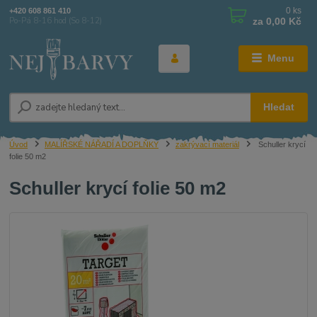
0
ks
+420 608 861 410
za
0,00 Kč
Po-Pá 8-16 hod (So 8-12)
Menu
Hledat
Úvod
MALÍŘSKÉ NÁŘADÍ A DOPLŇKY
zakrývací materiál
Schuller krycí
folie 50 m2
Schuller krycí folie 50 m2