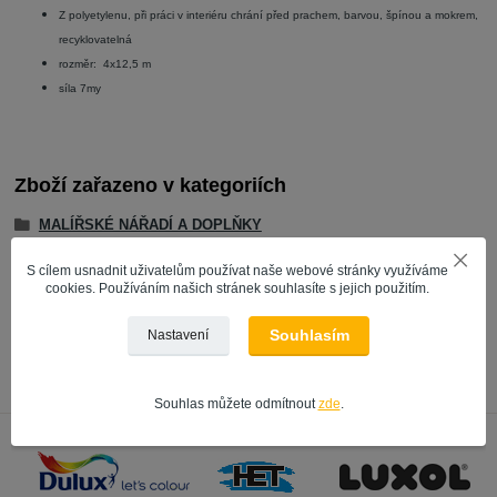
Z polyetylenu, při práci v interiéru chrání před prachem, barvou, špínou a mokrem,
recyklovatelná
rozměr: 4x12,5 m
síla 7my
Zboží zařazeno v kategoriích
MALÍŘSKÉ NÁŘADÍ A DOPLŇKY
VÝROBCE | ZNAČKA
S cílem usnadnit uživatelům používat naše webové stránky využíváme
cookies. Používáním našich stránek souhlasíte s jejich použitím.
zakrývací materiál
Schuller
Souhlasím
Nastavení
Souhlas můžete odmítnout
zde
.