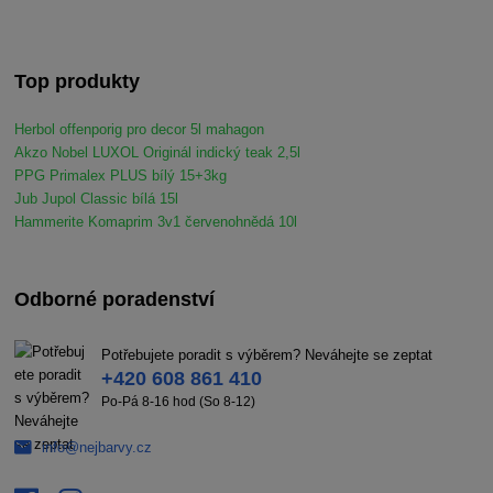
Top produkty
Herbol offenporig pro decor 5l mahagon
Akzo Nobel LUXOL Originál indický teak 2,5l
PPG Primalex PLUS bílý 15+3kg
Jub Jupol Classic bílá 15l
Hammerite Komaprim 3v1 červenohnědá 10l
Odborné poradenství
Potřebujete poradit s výběrem? Neváhejte se zeptat
+420 608 861 410
Po-Pá 8-16 hod (So 8-12)
info@nejbarvy.cz