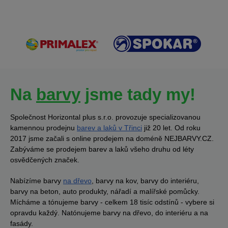
Na
barvy
jsme tady my!
Společnost Horizontal plus s.r.o. provozuje specializovanou
kamennou prodejnu
barev a laků v Třinci
již 20 let. Od roku
2017 jsme začali s online prodejem na doméně NEJBARVY.CZ.
Zabýváme se prodejem barev a laků všeho druhu od léty
osvědčených značek.
Nabízíme barvy
na dřevo
, barvy na kov, barvy do interiéru,
barvy na beton, auto produkty, nářadí a malířské pomůcky.
Mícháme a tónujeme barvy - celkem 18 tisíc odstínů - vybere si
opravdu každý. Natónujeme barvy na dřevo, do interiéru a na
fasády.