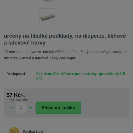
určený na hladké podklady, na disperze, klihové
a latexové barvy
12 mm chlup, polyamid, odolný vůči ředidlům určený na hladké podklady, na
disperze, klihové a latexové barvy
celý popis
Dostupnost
Skladem. Odesíláme v pracovní dny, zpravidla do 3-5
dnů.
57 Kč
/
ks
47 Kč
bez DPH
Přidat do košíku
Kvalita balení