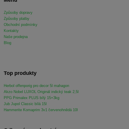
Menu
Způsoby dopravy
Způsoby platby
Obchodní podmínky
Kontakty
Naše prodejna
Blog
Top produkty
Herbol offenporig pro decor 5l mahagon
Akzo Nobel LUXOL Originál indický teak 2,5l
PPG Primalex PLUS bílý 15+3kg
Jub Jupol Classic bílá 15l
Hammerite Komaprim 3v1 červenohnědá 10l