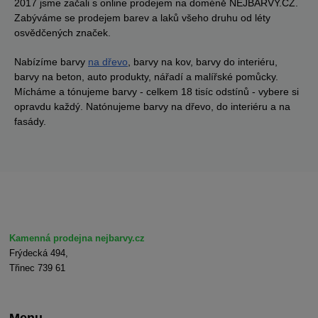
2017 jsme začali s online prodejem na doméně NEJBARVY.CZ.
Zabýváme se prodejem barev a laků všeho druhu od léty
osvědčených značek.
Nabízíme barvy
na dřevo
, barvy na kov, barvy do interiéru,
barvy na beton, auto produkty, nářadí a malířské pomůcky.
Mícháme a tónujeme barvy - celkem 18 tisíc odstínů - vybere si
opravdu každý. Natónujeme barvy na dřevo, do interiéru a na
fasády.
Kamenná prodejna nejbarvy.cz
Frýdecká 494,
Třinec 739 61