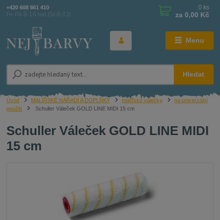
0
ks
+420 608 861 410
za
0,00 Kč
Po-Pá 8-16 hod (So 8-12)
Menu
Hledat
Úvod
MALÍŘSKÉ NÁŘADÍ A DOPLŇKY
malířské válečky
na univerzální
použití
Schuller Váleček GOLD LINE MIDI 15 cm
Schuller Váleček GOLD LINE MIDI
15 cm