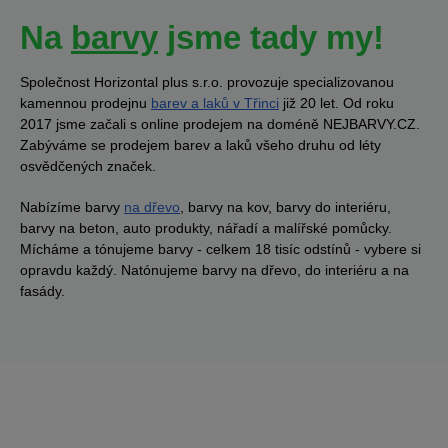
Na
barvy
jsme tady my!
Společnost Horizontal plus s.r.o. provozuje specializovanou
kamennou prodejnu
barev a laků v Třinci
již 20 let. Od roku
2017 jsme začali s online prodejem na doméně NEJBARVY.CZ.
Zabýváme se prodejem barev a laků všeho druhu od léty
osvědčených značek.
Nabízíme barvy
na dřevo
, barvy na kov, barvy do interiéru,
barvy na beton, auto produkty, nářadí a malířské pomůcky.
Mícháme a tónujeme barvy - celkem 18 tisíc odstínů - vybere si
opravdu každý. Natónujeme barvy na dřevo, do interiéru a na
fasády.