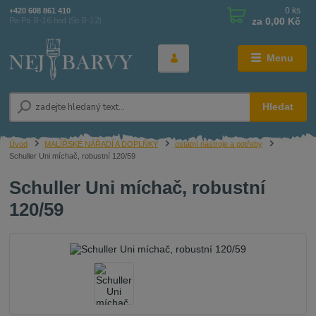
0
ks
+420 608 861 410
za
0,00 Kč
Po-Pá 8-16 hod (So 8-12)
Menu
Hledat
Úvod
MALÍŘSKÉ NÁŘADÍ A DOPLŇKY
ostatní nástroje a potřeby
Schuller Uni míchač, robustní 120/59
Schuller Uni míchač, robustní
120/59