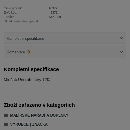
Číslo produktu:
48372
EAN kód:
48372
Značka:
Schuller
Hlídat cenu / dostupnost
Kompletní specifikace
Komentáře
0
Kompletní specifikace
Miešač Uni robustný 120/
Zboží zařazeno v kategoriích
MALÍŘSKÉ NÁŘADÍ A DOPLŇKY
VÝROBCE | ZNAČKA