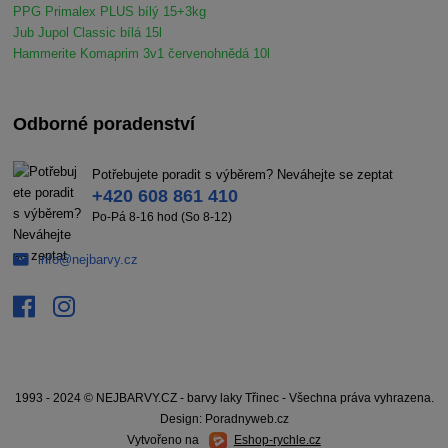
PPG Primalex PLUS bílý 15+3kg
Jub Jupol Classic bílá 15l
Hammerite Komaprim 3v1 červenohnědá 10l
Odborné poradenství
Potřebujete poradit s výběrem? Neváhejte se zeptat
+420 608 861 410
Po-Pá 8-16 hod (So 8-12)
info@nejbarvy.cz
1993 - 2024 © NEJBARVY.CZ - barvy laky Třinec - Všechna práva vyhrazena.
Design: Poradnyweb.cz
Vytvořeno na
Eshop-rychle.cz