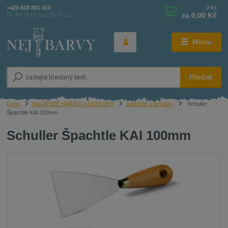
0
ks
+420 608 861 410
za
0,00 Kč
Po-Pá 8-16 hod (So 8-12)
Menu
Hledat
Úvod
MALÍŘSKÉ NÁŘADÍ A DOPLŇKY
špachtle a škrabky
Schuller
Špachtle KAI 100mm
Schuller Špachtle KAI 100mm