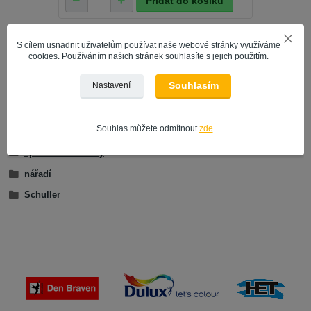
Přidat do košíku
S cílem usnadnit uživatelům používat naše webové stránky využíváme
cookies. Používáním našich stránek souhlasíte s jejich použitím.
Zboží zařazeno v kategoriích
Souhlasím
Nastavení
MALÍŘSKÉ NÁŘADÍ A DOPLŇKY
Souhlas můžete odmítnout
zde
.
VÝROBCE | ZNAČKA
špachtle a škrabky
nářadí
Schuller