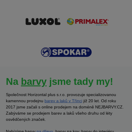
Na
barvy
jsme tady my!
Společnost Horizontal plus s.r.o. provozuje specializovanou
kamennou prodejnu
barev a laků v Třinci
již 20 let. Od roku
2017 jsme začali s online prodejem na doméně NEJBARVY.CZ.
Zabýváme se prodejem barev a laků všeho druhu od léty
osvědčených značek.
Nabízíme barvy
na dřevo
, barvy na kov, barvy do interiéru,