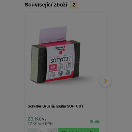
Související zboží
2
Schuller Brusná houba SOFTCUT
Color Exper
kaučuk 60°C
21 Kč
25 Kč
/
ks
/
ks
17 Kč
bez DPH
21 Kč
bez D