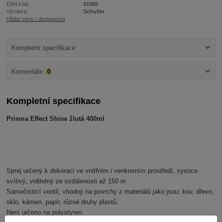
EAN kód:
91060
Výrobce:
Schuller
Hlídat cenu / dostupnost
Kompletní specifikace
Komentáře
0
Kompletní specifikace
Prisma Effect Shine žlutá 400ml
Sprej určený k dekoraci ve vnitřním i venkovním prostředí, vysoce
svítivý, viditelný ze vzdálenosti až 150 m
Samočistící ventil, vhodný na povrchy z materiálů jako jsou: kov, dřevo,
sklo, kámen, papír, různé druhy plastů.
Není určeno na polystyren.