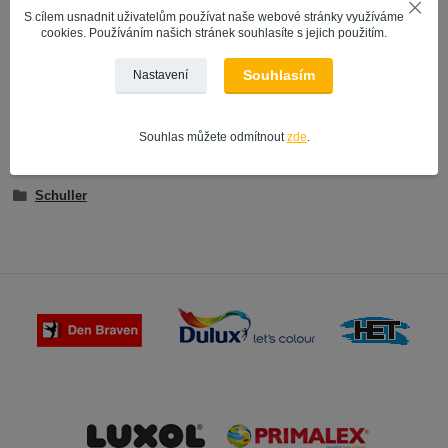
S cílem usnadnit uživatelům používat naše webové stránky využíváme
cookies. Používáním našich stránek souhlasíte s jejich použitím.
Zboží zařazeno v kategoriích
Souhlasím
Nastavení
BARVY VE SPREJI
VÝROBCE | ZNAČKA
Souhlas můžete odmítnout
zde
.
Prisma spreje
Schuller