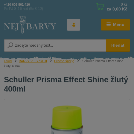
0
ks
+420 608 861 410
za
0,00 Kč
Po-Pá 8-16 hod (So 8-12)
Menu
Hledat
Úvod
BARVY VE SPREJI
Prisma spreje
Schuller Prisma Effect Shine
žlutý 400ml
Schuller Prisma Effect Shine žlutý
400ml