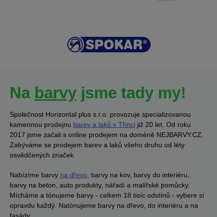
Na
barvy
jsme tady my!
Společnost Horizontal plus s.r.o. provozuje specializovanou
kamennou prodejnu
barev a laků v Třinci
již 20 let. Od roku
2017 jsme začali s online prodejem na doméně NEJBARVY.CZ.
Zabýváme se prodejem barev a laků všeho druhu od léty
osvědčených značek.
Nabízíme barvy
na dřevo
, barvy na kov, barvy do interiéru,
barvy na beton, auto produkty, nářadí a malířské pomůcky.
Mícháme a tónujeme barvy - celkem 18 tisíc odstínů - vybere si
opravdu každý. Natónujeme barvy na dřevo, do interiéru a na
fasády.