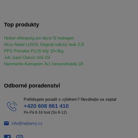
Top produkty
Herbol offenporig pro decor 5l mahagon
Akzo Nobel LUXOL Originál indický teak 2,5l
PPG Primalex PLUS bílý 15+3kg
Jub Jupol Classic bílá 15l
Hammerite Komaprim 3v1 červenohnědá 10l
Odborné poradenství
Potřebujete poradit s výběrem? Neváhejte se zeptat
+420 608 861 410
Po-Pá 8-16 hod (So 8-12)
info@nejbarvy.cz