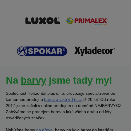
Na
barvy
jsme tady my!
Společnost Horizontal plus s.r.o. provozuje specializovanou
kamennou prodejnu
barev a laků v Třinci
již 20 let. Od roku
2017 jsme začali s online prodejem na doméně NEJBARVY.CZ.
Zabýváme se prodejem barev a laků všeho druhu od léty
osvědčených značek.
Nabízíme barvy
na dřevo
, barvy na kov, barvy do interiéru,