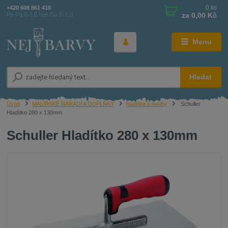
0
ks
+420 608 861 410
za
0,00 Kč
Po-Pá 8-16 hod (So 8-12)
Menu
Hledat
Úvod
MALÍŘSKÉ NÁŘADÍ A DOPLŇKY
hladítka a houby
Schuller
Hladítko 280 x 130mm
Schuller Hladítko 280 x 130mm