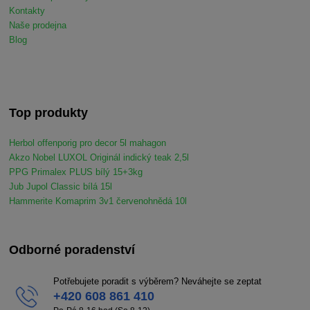
Kontakty
Naše prodejna
Blog
Top produkty
Herbol offenporig pro decor 5l mahagon
Akzo Nobel LUXOL Originál indický teak 2,5l
PPG Primalex PLUS bílý 15+3kg
Jub Jupol Classic bílá 15l
Hammerite Komaprim 3v1 červenohnědá 10l
Odborné poradenství
Potřebujete poradit s výběrem? Neváhejte se zeptat
+420 608 861 410