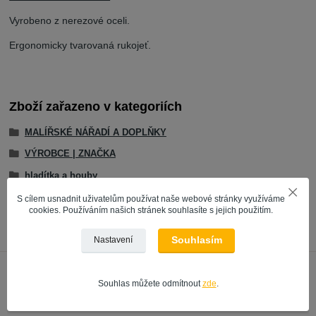
Vyrobeno z nerezové oceli.
Ergonomicky tvarovaná rukojeť.
Zboží zařazeno v kategoriích
MALÍŘSKÉ NÁŘADÍ A DOPLŇKY
VÝROBCE | ZNAČKA
hladítka a houby
Schuller
S cílem usnadnit uživatelům používat naše webové stránky využíváme
cookies. Používáním našich stránek souhlasíte s jejich použitím.
Souhlasím
Nastavení
Souhlas můžete odmítnout
zde
.