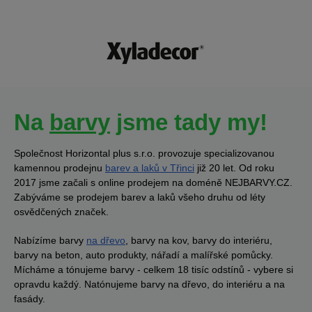
Na
barvy
jsme tady my!
Společnost Horizontal plus s.r.o. provozuje specializovanou
kamennou prodejnu
barev a laků v Třinci
již 20 let. Od roku
2017 jsme začali s online prodejem na doméně NEJBARVY.CZ.
Zabýváme se prodejem barev a laků všeho druhu od léty
osvědčených značek.
Nabízíme barvy
na dřevo
, barvy na kov, barvy do interiéru,
barvy na beton, auto produkty, nářadí a malířské pomůcky.
Mícháme a tónujeme barvy - celkem 18 tisíc odstínů - vybere si
opravdu každý. Natónujeme barvy na dřevo, do interiéru a na
fasády.