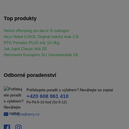
Top produkty
Herbol offenporig pro decor 5l mahagon
Akzo Nobel LUXOL Originál indický teak 2,5l
PPG Primalex PLUS bílý 15+3kg
Jub Jupol Classic bílá 15l
Hammerite Komaprim 3v1 červenohnědá 10l
Odborné poradenství
Potřebujete poradit s výběrem? Neváhejte se zeptat
+420 608 861 410
Po-Pá 8-16 hod (So 8-12)
info@nejbarvy.cz