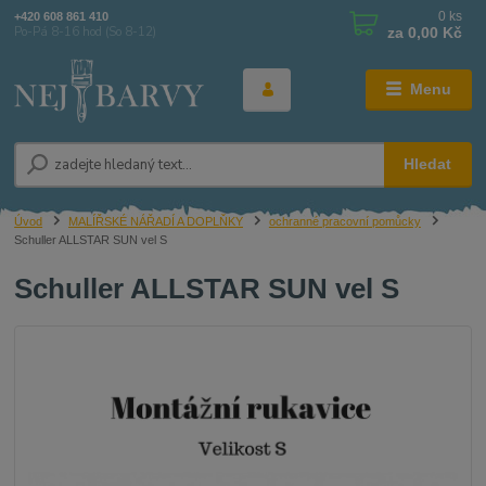
0
ks
+420 608 861 410
za
0,00 Kč
Po-Pá 8-16 hod (So 8-12)
Menu
Hledat
Úvod
MALÍŘSKÉ NÁŘADÍ A DOPLŇKY
ochranné pracovní pomůcky
Schuller ALLSTAR SUN vel S
Schuller ALLSTAR SUN vel S