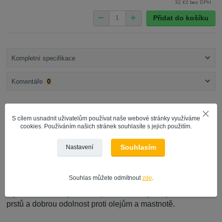
32 Kč
bez DPH
Přidat do košíku
Kompletní specifikace
Komentáře
0
Kompletní specifikace
S cílem usnadnit uživatelům používat naše webové stránky využíváme
cookies. Používáním našich stránek souhlasíte s jejich použitím.
Schuller Allstar montážní rukavice S žluté
Souhlasím
Nastavení
- montážní rukavice z bezešvého jemného úpletu, ze 3/4
potažené nitrilem
Souhlas můžete odmítnout
zde
.
- tyto rukavice mají dobrou přiléhavost, vynikající citlivost
prstů a dobrou odolnost proti olejům a mastnotě.