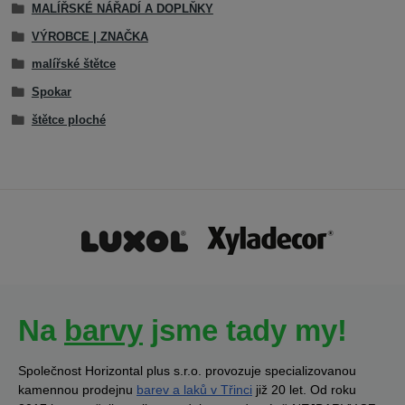
MALÍŘSKÉ NÁŘADÍ A DOPLŇKY
VÝROBCE | ZNAČKA
malířské štětce
Spokar
štětce ploché
Na
barvy
jsme tady my!
Společnost Horizontal plus s.r.o. provozuje specializovanou
kamennou prodejnu
barev a laků v Třinci
již 20 let. Od roku