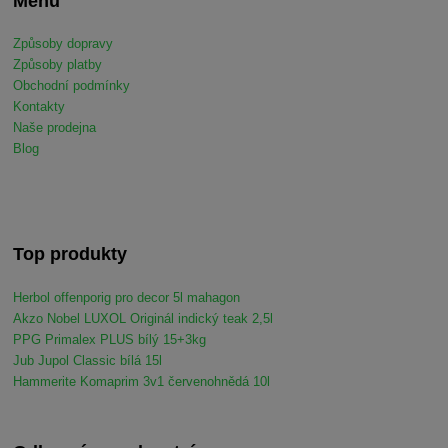
Menu
Způsoby dopravy
Způsoby platby
Obchodní podmínky
Kontakty
Naše prodejna
Blog
Top produkty
Herbol offenporig pro decor 5l mahagon
Akzo Nobel LUXOL Originál indický teak 2,5l
PPG Primalex PLUS bílý 15+3kg
Jub Jupol Classic bílá 15l
Hammerite Komaprim 3v1 červenohnědá 10l