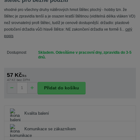
štětec pro běžné použití
vhodné pro všechny druhy nátěrových hmot štětec plochý - hobby tzn. že
štětec je zpravidla tenší a je osazen kratší štětinou (viditelná délka vláken VD)
než srovnatelný profi štětec, tudíž je cenově dostupnější. držadlo: plastové
pootočení držadla vůči hlavě štětce: NE zakončení držadla ve formě š...
celý
popis
Dostupnost
Skladem. Odesíláme v pracovní dny, zpravidla do 3-5
dnů.
57 Kč
/
ks
47 Kč
bez DPH
Přidat do košíku
Kvalita balení
Komunikace se zákazníkem