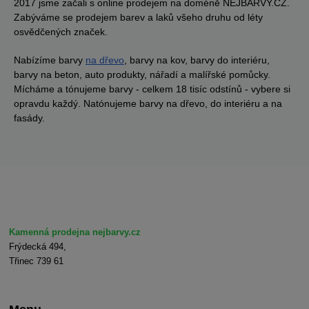
2017 jsme začali s online prodejem na doméně NEJBARVY.CZ.
Zabýváme se prodejem barev a laků všeho druhu od léty
osvědčených značek.
Nabízíme barvy
na dřevo
, barvy na kov, barvy do interiéru,
barvy na beton, auto produkty, nářadí a malířské pomůcky.
Mícháme a tónujeme barvy - celkem 18 tisíc odstínů - vybere si
opravdu každý. Natónujeme barvy na dřevo, do interiéru a na
fasády.
Kamenná prodejna nejbarvy.cz
Frýdecká 494,
Třinec 739 61