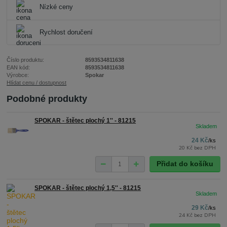
Nízké ceny
Rychlost doručení
Číslo produktu:
8593534811638
EAN kód:
8593534811638
Výrobce:
Spokar
Hlídat cenu / dostupnost
Podobné produkty
SPOKAR - štětec plochý 1'' - 81215
24 Kč
/
ks
20 Kč
bez DPH
Přidat do košíku
SPOKAR - štětec plochý 1,5'' - 81215
29 Kč
/
ks
24 Kč
bez DPH