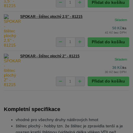
Přidat do košíku
SPOKAR - štětec plochý 2,5'' - 81215
50 Kč
/
ks
41 Kč
bez DPH
Přidat do košíku
SPOKAR - štětec plochý 2'' - 81215
36 Kč
/
ks
30 Kč
bez DPH
Přidat do košíku
Kompletní specifikace
vhodné pro všechny druhy nátěrových hmot
štětec plochý - hobby tzn. že štětec je zpravidla tenší a je
osazen kratší štětinou (viditelná délka vláken VD) než