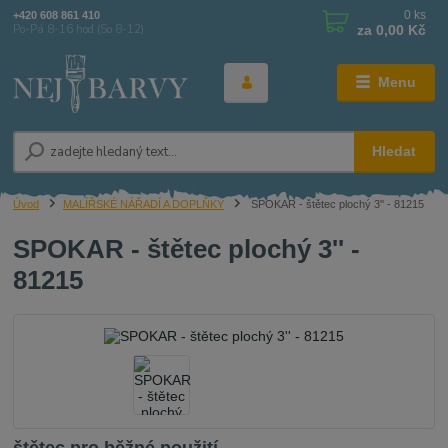
0
ks
+420 608 861 410
za
0,00 Kč
Po-Pá 8-16 hod (So 8-12)
Menu
Hledat
Úvod
MALÍŘSKÉ NÁŘADÍ A DOPLŇKY
SPOKAR - štětec plochý 3'' - 81215
SPOKAR - štětec plochý 3'' -
81215