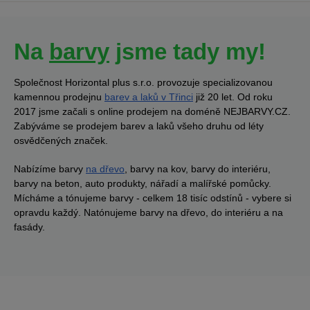
Na
barvy
jsme tady my!
Společnost Horizontal plus s.r.o. provozuje specializovanou
kamennou prodejnu
barev a laků v Třinci
již 20 let. Od roku
2017 jsme začali s online prodejem na doméně NEJBARVY.CZ.
Zabýváme se prodejem barev a laků všeho druhu od léty
osvědčených značek.
Nabízíme barvy
na dřevo
, barvy na kov, barvy do interiéru,
barvy na beton, auto produkty, nářadí a malířské pomůcky.
Mícháme a tónujeme barvy - celkem 18 tisíc odstínů - vybere si
opravdu každý. Natónujeme barvy na dřevo, do interiéru a na
fasády.