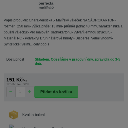
Popis produktu: Charakteristika .- Malířský váleček NA SÁDROKARTON-
rozměr : 250 mm- výška plyše: 13 mm- průměr jádra: 48 mmCharakteristika a
použití válečku:- Pro malování sádrokartonu- vytváří jemnou strukturu-
Materiál PC - Polyakryl Druh nátěrové hmoty:- Disperze: Velmi vhodný-
Syntetické: Velmi...
celý popis
Dostupnost
Skladem. Odesíláme v pracovní dny, zpravidla do 3-5
dnů.
151 Kč
/
ks
125 Kč
bez DPH
Přidat do košíku
Kvalita balení