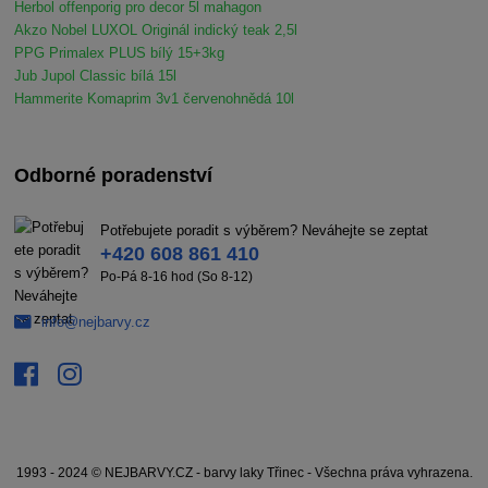
Herbol offenporig pro decor 5l mahagon
Akzo Nobel LUXOL Originál indický teak 2,5l
PPG Primalex PLUS bílý 15+3kg
Jub Jupol Classic bílá 15l
Hammerite Komaprim 3v1 červenohnědá 10l
Odborné poradenství
Potřebujete poradit s výběrem? Neváhejte se zeptat
+420 608 861 410
Po-Pá 8-16 hod (So 8-12)
info@nejbarvy.cz
1993 - 2024 © NEJBARVY.CZ - barvy laky Třinec - Všechna práva vyhrazena.