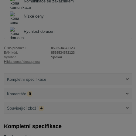
Komunikace se zákazníkem
Nízké ceny
Rychlost doručení
Číslo produktu:
8593534672123
EAN kód:
8593534672123
Výrobce:
Spokar
Hlídat cenu / dostupnost
Kompletní specifikace
Komentáře
0
Související zboží
4
Kompletní specifikace