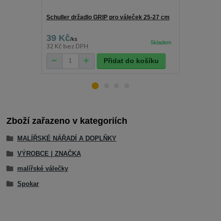
Schuller držadlo GRIP pro váleček 25-27 cm
Schuller sad
39 Kč
61 Kč
/
ks
/
ks
32 Kč
bez DPH
50 Kč
bez D
Přidat do košíku
Zboží zařazeno v kategoriích
MALÍŘSKÉ NÁŘADÍ A DOPLŇKY
VÝROBCE | ZNAČKA
malířské válečky
Spokar