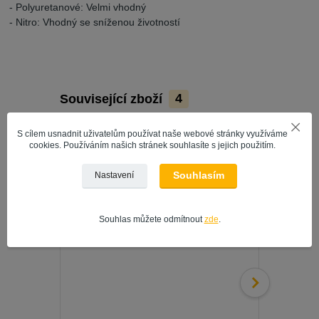
- Polyuretanové: Velmi vhodný
- Nitro: Vhodný se sníženou životností
Související zboží
4
S cílem usnadnit uživatelům používat naše webové stránky využíváme
cookies. Používáním našich stránek souhlasíte s jejich použitím.
Souhlasím
Nastavení
Souhlas můžete odmítnout
zde
.