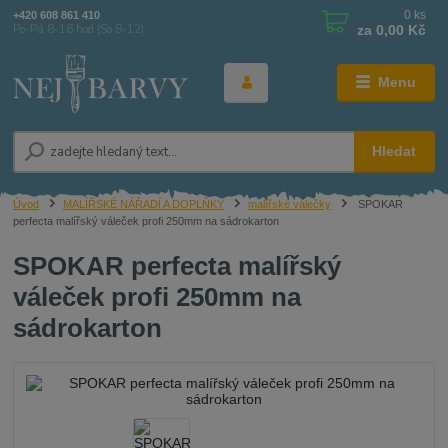
0
ks
+420 608 861 410
za
0,00 Kč
Po-Pá 8-16 hod (So 8-12)
Menu
Hledat
Úvod
MALÍŘSKÉ NÁŘADÍ A DOPLŇKY
malířské válečky
SPOKAR
perfecta malířský váleček profi 250mm na sádrokarton
SPOKAR perfecta malířský
váleček profi 250mm na
sádrokarton