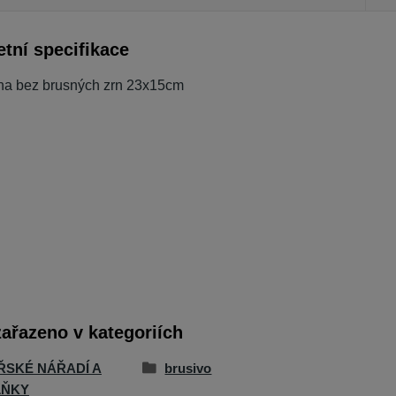
tní specifikace
vlna bez brusných zrn 23x15cm
zařazeno v kategoriích
ŘSKÉ NÁŘADÍ A
brusivo
LŇKY