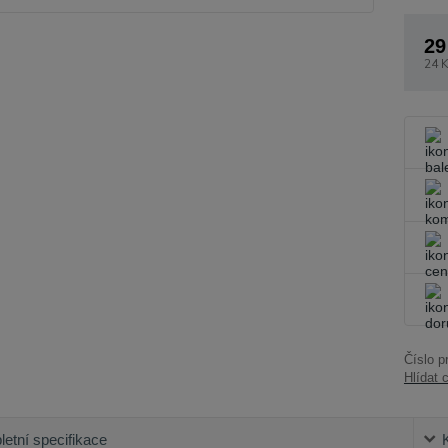
29
24 K
Číslo p
Hlídat 
etní specifikace