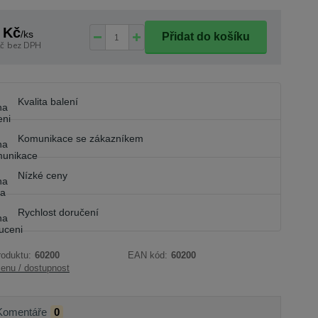
 Kč
/
ks
Přidat do košíku
č
bez DPH
Kvalita balení
Komunikace se zákazníkem
Nízké ceny
Rychlost doručení
roduktu:
60200
EAN kód:
60200
cenu / dostupnost
Komentáře
0