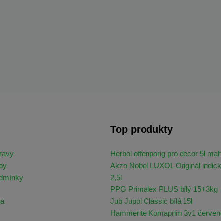
Top produkty
ravy
Herbol offenporig pro decor 5l ma
by
Akzo Nobel LUXOL Originál indick
odmínky
2,5l
PPG Primalex PLUS bílý 15+3kg
na
Jub Jupol Classic bílá 15l
Hammerite Komaprim 3v1 červen