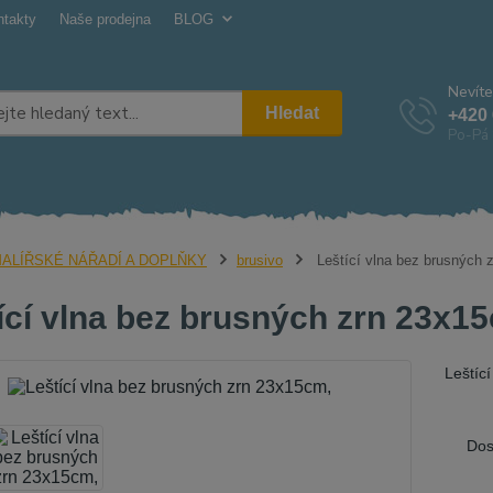
ntakty
Naše prodejna
BLOG
Nevíte
Hledat
+420 
Po-Pá 
ALÍŘSKÉ NÁŘADÍ A DOPLŇKY
brusivo
Leštící vlna bez brusných 
ící vlna bez brusných zrn 23x1
Leštíc
Dos