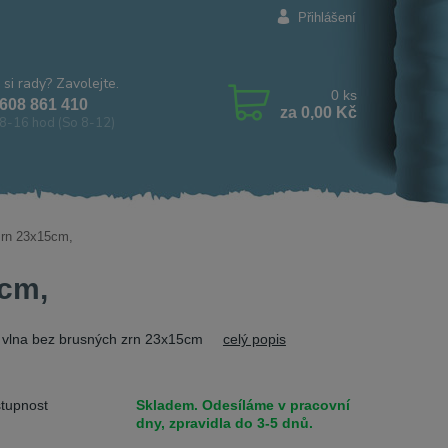
Přihlášení
 si rady? Zavolejte.
0
ks
608 861 410
za
0,00 Kč
8-16 hod (So 8-12)
zrn 23x15cm,
5cm,
í vlna bez brusných zrn 23x15cm
celý popis
tupnost
Skladem. Odesíláme v pracovní
dny, zpravidla do 3-5 dnů.