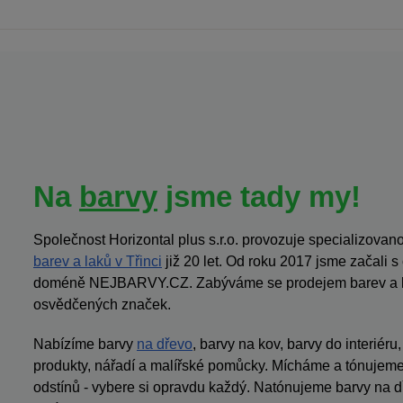
Na
barvy
jsme tady my!
Společnost Horizontal plus s.r.o. provozuje specializov
barev a laků v Třinci
již 20 let. Od roku 2017 jsme začali 
doméně NEJBARVY.CZ. Zabýváme se prodejem barev a la
osvědčených značek.
Nabízíme barvy
na dřevo
, barvy na kov, barvy do interiéru
produkty, nářadí a malířské pomůcky. Mícháme a tónujeme 
odstínů - vybere si opravdu každý. Natónujeme barvy na dř