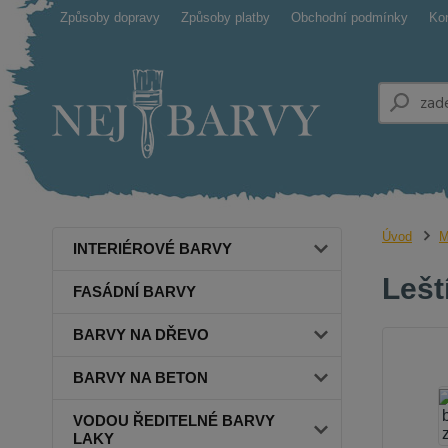
Způsoby dopravy
Způsoby platby
Obchodní podmínky
Ko
Úvod
M
INTERIÉROVÉ BARVY
Lešt
FASÁDNÍ BARVY
BARVY NA DŘEVO
BARVY NA BETON
VODOU ŘEDITELNÉ BARVY
LAKY