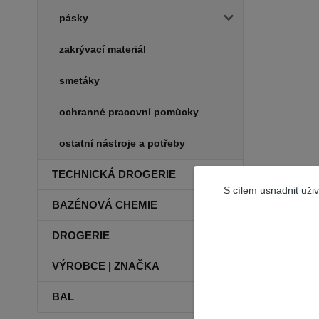
pásky
zakrývací materiál
smetáky
ochranné pracovní pomůcky
ostatní nástroje a potřeby
TECHNICKÁ DROGERIE
S cílem usnadnit uži
BAZÉNOVÁ CHEMIE
DROGERIE
VÝROBCE | ZNAČKA
BAL