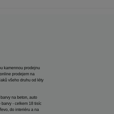
anou kamennou prodejnu
s online prodejem na
ků všeho druhu od léty
, barvy na beton, auto
barvy - celkem 18 tisíc
evo, do interiéru a na