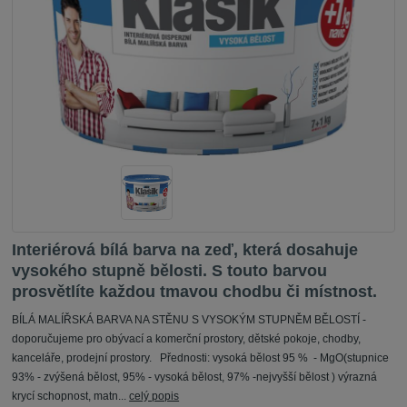
Interiérová bílá barva na zeď, která dosahuje
vysokého stupně bělosti. S touto barvou
prosvětlíte každou tmavou chodbu či místnost.
BÍLÁ MALÍŘSKÁ BARVA NA STĚNU S VYSOKÝM STUPNĚM BĚLOSTÍ -
doporučujeme pro obývací a komerční prostory, dětské pokoje, chodby,
kanceláře, prodejní prostory. Přednosti: vysoká bělost 95 % - MgO(stupnice
93% - zvýšená bělost, 95% - vysoká bělost, 97% -nejvyšší bělost ) výrazná
krycí schopnost, matn...
celý popis