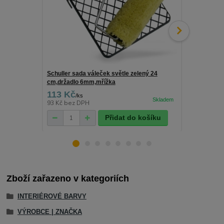
Schuller sada váleček světle zelený 24
Schuller drž
cm,držadlo 6mm,mřížka
113 Kč
25 Kč
/
ks
/
ks
93 Kč
bez DPH
21 Kč
bez D
Přidat do košíku
Zboží zařazeno v kategoriích
INTERIÉROVÉ BARVY
VÝROBCE | ZNAČKA