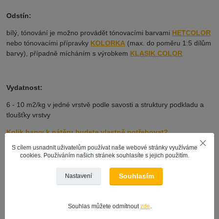
Odstín:
bílý, tónování je možno provádět tónovacími barvami
HETCOLOR
nebo tónovacími přípravky
KOLORKA
(max. do poměru 1:5 dílům
barvy), případně mícháním s výrobkem
KLASIK COLOR
Vydatnost:
6 - 10 m2/kg v jedné vrstvě podle savosti a struktury podkladu a
tloušťky vrstvy
Kolik barvy k nátěru budete vlastně potřebovat?
S cílem usnadnit uživatelům používat naše webové stránky využíváme
cookies. Používáním našich stránek souhlasíte s jejich použitím.
Doba zasychání:
Souhlasím
Nastavení
nejméně 4 hodiny při 20 °C a 60 % relativní vlhkosti vzduchu
Souhlas můžete odmítnout
zde
.
Skladování: