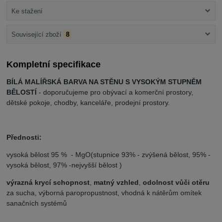
Ke stažení
Související zboží
8
Kompletní specifikace
BÍLÁ MALÍŘSKÁ BARVA NA STĚNU S VYSOKÝM STUPNĚM
BĚLOSTÍ
- doporučujeme pro obývací a komerční prostory,
dětské pokoje, chodby, kanceláře, prodejní prostory.
Přednosti:
vysoká bělost 95 % - MgO(stupnice 93% - zvýšená bělost, 95% -
vysoká bělost, 97% -nejvyšší bělost )
výrazná krycí schopnost
,
matný vzhled
,
odolnost vůči otěru
za sucha, výborná paropropustnost, vhodná k nátěrům omítek
sanačních systémů