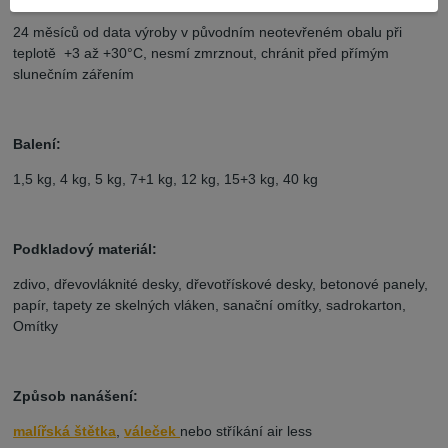
24 měsíců od data výroby v původním neotevřeném obalu při
teplotě +3 až +30°C, nesmí zmrznout, chránit před přímým
slunečním zářením
Balení:
1,5 kg, 4 kg, 5 kg, 7+1 kg, 12 kg, 15+3 kg, 40 kg
Podkladový materiál:
zdivo, dřevovláknité desky, dřevotřískové desky, betonové panely,
papír, tapety ze skelných vláken, sanační omítky, sadrokarton,
Omítky
Způsob nanášení:
malířská štětka
,
váleček
nebo stříkání air less