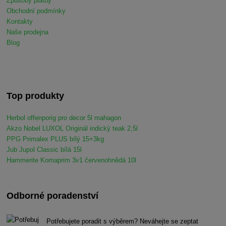
Způsoby platby
Obchodní podmínky
Kontakty
Naše prodejna
Blog
Top produkty
Herbol offenporig pro decor 5l mahagon
Akzo Nobel LUXOL Originál indický teak 2,5l
PPG Primalex PLUS bílý 15+3kg
Jub Jupol Classic bílá 15l
Hammerite Komaprim 3v1 červenohnědá 10l
Odborné poradenství
Potřebujete poradit s výběrem? Neváhejte se zeptat