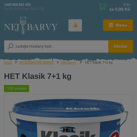
0
ks
+420 608 861 410
za
0,00 Kč
Po-Pá 8-16 hod (So 8-12)
Menu
Hledat
Úvod
INTERIÉROVÉ BARVY
bílé barvy
HET Klasik 7+1 kg
HET Klasik 7+1 kg
TOP produkt