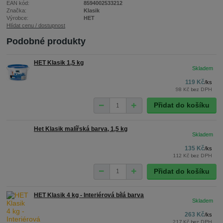
EAN kód:
8594002533212
Značka:
Klasik
Výrobce:
HET
Hlídat cenu / dostupnost
Podobné produkty
HET Klasik 1,5 kg
119 Kč
/
ks
98 Kč
bez DPH
Přidat do košíku
Het Klasik malířská barva, 1,5 kg
135 Kč
/
ks
112 Kč
bez DPH
Přidat do košíku
HET Klasik 4 kg - Interiérová bílá barva
263 Kč
/
ks
217 Kč
bez DPH