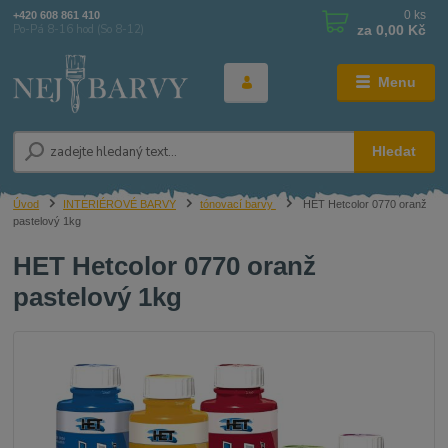
0
ks
+420 608 861 410
za
0,00 Kč
Po-Pá 8-16 hod (So 8-12)
Menu
Hledat
Úvod
INTERIÉROVÉ BARVY
tónovací barvy
HET Hetcolor 0770 oranž
pastelový 1kg
HET Hetcolor 0770 oranž
pastelový 1kg