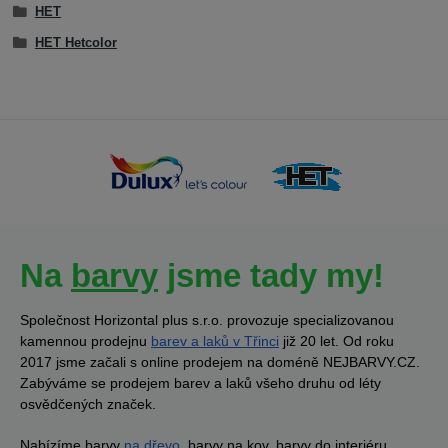
HET
HET Hetcolor
Na
barvy
jsme tady my!
Společnost Horizontal plus s.r.o. provozuje specializovanou
kamennou prodejnu
barev a laků v Třinci
již 20 let. Od roku
2017 jsme začali s online prodejem na doméně NEJBARVY.CZ.
Zabýváme se prodejem barev a laků všeho druhu od léty
osvědčených značek.
Nabízíme barvy
na dřevo
, barvy na kov, barvy do interiéru,