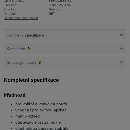
Číslo produktu:
8594002531782
EAN kód:
8594002531782
Značka:
Hetcolor
Výrobce:
HET
Hlídat cenu / dostupnost
Kompletní specifikace
Komentáře
0
Související zboží
8
Kompletní specifikace
Přednosti:
pro vnitřní a venkovní použití
vhodná i pro přímou aplikaci
matný vzhled
otěruvzdornost za mokra
dlouhodobá barevná stabilita