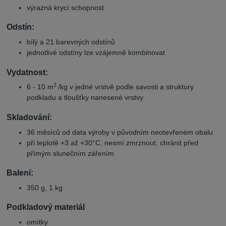
výrazná krycí schopnost
Odstín:
bílý a 21 barevných odstínů
jednotlivé odstíny lze vzájemně kombinovat
Vydatnost:
2
6 - 10 m
/kg v jedné vrstvě podle savosti a struktury
podkladu a tloušťky nanesené vrstvy
Skladování:
36 měsíců od data výroby v původním neotevřeném obalu
při teplotě +3 až +30°C, nesmí zmrznout, chránit před
přímým slunečním zářením
Balení:
350 g, 1 kg
Podkladový materiál
omítky