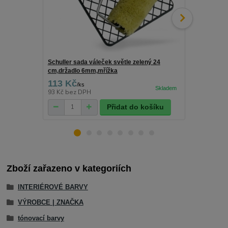
Schuller sada váleček světle zelený 24
Schuller drž
cm,držadlo 6mm,mřížka
113 Kč
25 Kč
/
ks
/
ks
93 Kč
bez DPH
21 Kč
bez D
Přidat do košíku
Zboží zařazeno v kategoriích
INTERIÉROVÉ BARVY
VÝROBCE | ZNAČKA
tónovací barvy