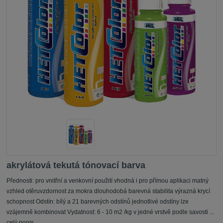
akrylátová tekutá tónovací barva
Přednosti: pro vnitřní a venkovní použití vhodná i pro přímou aplikaci matný
vzhled otěruvzdornost za mokra dlouhodobá barevná stabilita výrazná krycí
schopnost Odstín: bílý a 21 barevných odstínů jednotlivé odstíny lze
vzájemně kombinovat Vydatnost: 6 - 10 m2 /kg v jedné vrstvě podle savosti ...
celý popis