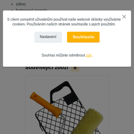
zdivo
betonové panely
papír
S cílem usnadnit uživatelům používat naše webové stránky využíváme
strukturní tapety
cookies. Používáním našich stránek souhlasíte s jejich použitím.
tapety ze skelných vláken
sádrokarton
Souhlasím
Nastavení
Souhlas můžete odmítnout
zde
.
Související zboží
8