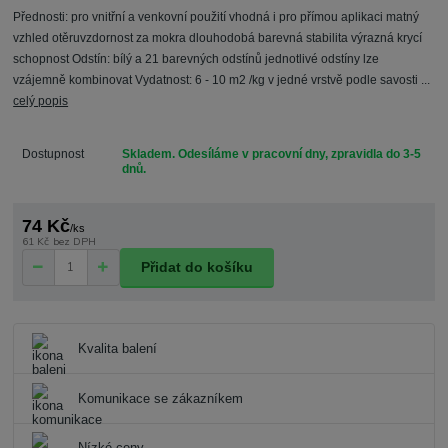
Přednosti: pro vnitřní a venkovní použití vhodná i pro přímou aplikaci matný
vzhled otěruvzdornost za mokra dlouhodobá barevná stabilita výrazná krycí
schopnost Odstín: bílý a 21 barevných odstínů jednotlivé odstíny lze
vzájemně kombinovat Vydatnost: 6 - 10 m2 /kg v jedné vrstvě podle savosti ...
celý popis
Dostupnost
Skladem. Odesíláme v pracovní dny, zpravidla do 3-5
dnů.
74 Kč
/
ks
61 Kč
bez DPH
Přidat do košíku
Kvalita balení
Komunikace se zákazníkem