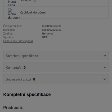
Nízké ceny
Rychlost doručení
Číslo produktu:
8594002536701
EAN kód:
8594002536701
Značka:
Hetcolor
Výrobce:
HET
Hlídat cenu / dostupnost
Kompletní specifikace
Komentáře
0
Související zboží
8
Kompletní specifikace
Přednosti: