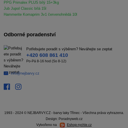
PPG Primalex PLUS bílý 15+3kg
Jub Jupol Classic bílá 15l
Hammerite Komaprim 3v1 červenohnědá 10l
Odborné poradenství
Potřebujete poradit s výběrem? Neváhejte se zeptat
+420 608 861 410
Po-Pá 8-16 hod (So 8-12)
info@nejbarvy.cz
1993 - 2024 © NEJBARVY.CZ - barvy laky Třinec - Všechna práva vyhrazena.
Design: Poradnyweb.cz
Vytvořeno na
Eshop-rychle.cz