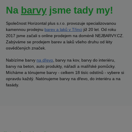
Na
barvy
jsme tady my!
Společnost Horizontal plus s.r.o. provozuje specializovanou
kamennou prodejnu
barev a laků v Třinci
již 20 let. Od roku
2017 jsme začali s online prodejem na doméně NEJBARVY.CZ.
Zabýváme se prodejem barev a laků všeho druhu od léty
osvědčených značek.
Nabízíme barvy
na dřevo
, barvy na kov, barvy do interiéru,
barvy na beton, auto produkty, nářadí a malířské pomůcky.
Mícháme a tónujeme barvy - celkem 18 tisíc odstínů - vybere si
opravdu každý. Natónujeme barvy na dřevo, do interiéru a na
fasády.