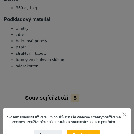
350 g, 1 kg
Podkladový materiál
omítky
zdivo
betonové panely
papír
strukturní tapety
tapety ze skelných vláken
sádrokarton
Související zboží
8
S cílem usnadnit uživatelům používat naše webové stránky využíváme
cookies. Používáním našich stránek souhlasíte s jejich použitím.