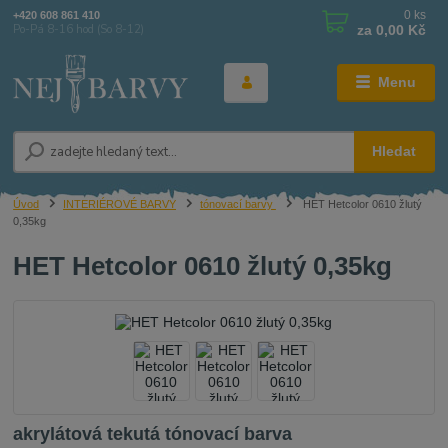
0
ks
+420 608 861 410
za
0,00 Kč
Po-Pá 8-16 hod (So 8-12)
Menu
Hledat
Úvod
INTERIÉROVÉ BARVY
tónovací barvy
HET Hetcolor 0610 žlutý
0,35kg
HET Hetcolor 0610 žlutý 0,35kg
akrylátová tekutá tónovací barva