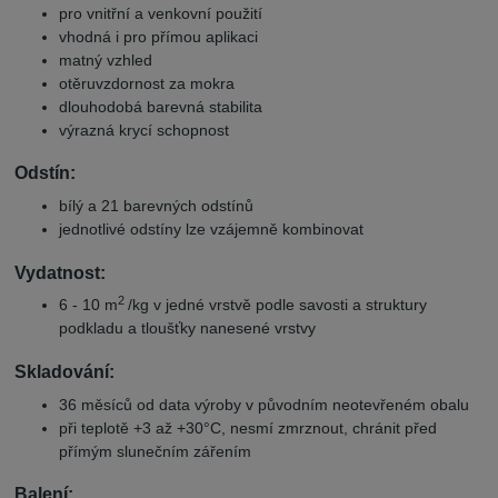
pro vnitřní a venkovní použití
vhodná i pro přímou aplikaci
matný vzhled
otěruvzdornost za mokra
dlouhodobá barevná stabilita
výrazná krycí schopnost
Odstín:
bílý a 21 barevných odstínů
jednotlivé odstíny lze vzájemně kombinovat
Vydatnost:
2
6 - 10 m
/kg v jedné vrstvě podle savosti a struktury
podkladu a tloušťky nanesené vrstvy
Skladování:
36 měsíců od data výroby v původním neotevřeném obalu
při teplotě +3 až +30°C, nesmí zmrznout, chránit před
přímým slunečním zářením
Balení: