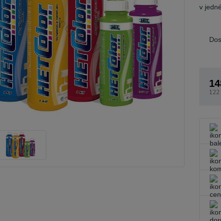
v jedné
Dos
14
122