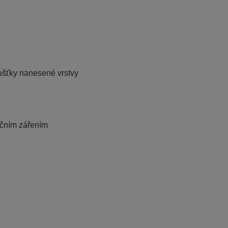
oušťky nanesené vrstvy
ečním zářením