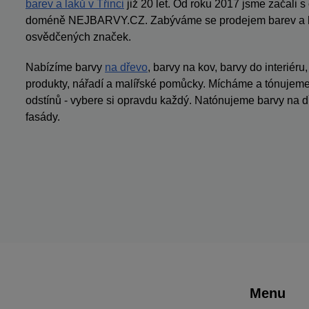
barev a laků v Třinci
již 20 let. Od roku 2017 jsme začali 
doméně NEJBARVY.CZ. Zabýváme se prodejem barev a la
osvědčených značek.
Nabízíme barvy
na dřevo
, barvy na kov, barvy do interiéru
produkty, nářadí a malířské pomůcky. Mícháme a tónujeme 
odstínů - vybere si opravdu každý. Natónujeme barvy na dř
fasády.
Menu