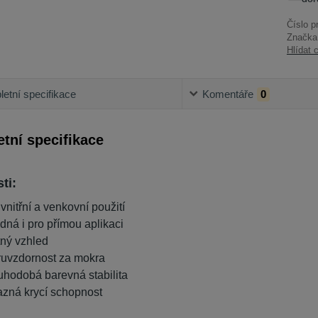
Číslo p
Značka
Hlídat 
etní specifikace
Komentáře
0
tní specifikace
ti:
 vnitřní a venkovní použití
dná i pro přímou aplikaci
ný vzhled
ruvzdornost za mokra
uhodobá barevná stabilita
azná krycí schopnost