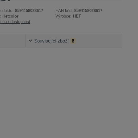
roduktu:
8594158028617
EAN kód:
8594158028617
:
Hetcolor
Výrobce:
HET
cenu / dostupnost
Související zboží
8