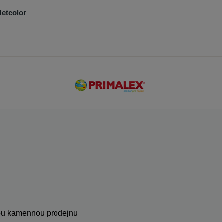
etcolor
anou kamennou prodejnu