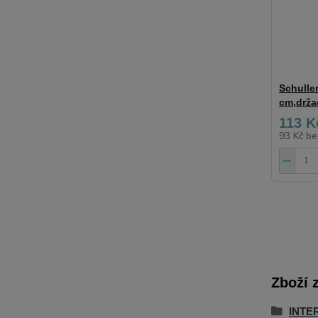
Schulle
cm,drža
113 K
93 Kč
be
Zboží 
INTE