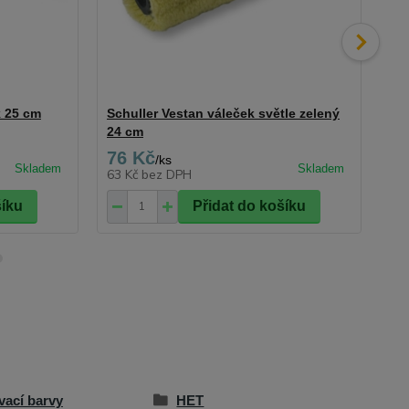
k 25 cm
Schuller Vestan váleček světle zelený
Sch
24 cm
76 Kč
2
/
ks
63 Kč
bez DPH
17
šíku
Přidat do košíku
vací barvy
HET