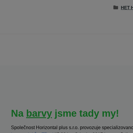
HET H
Na
barvy
jsme tady my!
Společnost Horizontal plus s.r.o. provozuje specializov