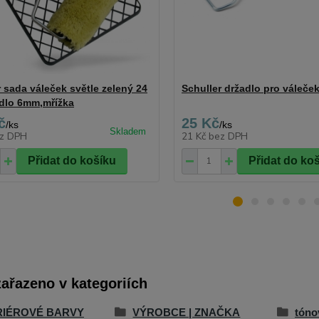
r sada váleček světle zelený 24
Schuller držadlo pro váleče
dlo 6mm,mřížka
č
25 Kč
/
ks
/
ks
z DPH
21 Kč
bez DPH
Přidat do košíku
Přidat do ko
zařazeno v kategoriích
RIÉROVÉ BARVY
VÝROBCE | ZNAČKA
tóno