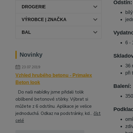
Odstín:
DROGERIE
bíl
jed
VÝROBCE | ZNAČKA
Vydatno
BAL
6 -
Novinky
Skladov
36 
23.07.2019
při
Vzhled hrubého betonu - Primalex
Beton look
Balení:
Do naši nabídky jsme přidali tolik
350
oblíbené betonové stěrky. Výbrat si
můžete z 6 odstínu. Aplikace je velice
Podklad
jednoduchá. Odkaz na podstránky, kd...
číst
omí
celé
zdi