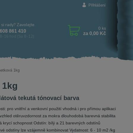
Přihlášení
 si rady? Zavolejte.
0
ks
608 861 410
za
0,00 Kč
8-16 hod (So 8-12)
metková 1kg
 1kg
látová tekutá tónovací barva
ti: pro vnitřní a venkovní použití vhodná i pro přímou aplikaci
vzhled otěruvzdornost za mokra dlouhodobá barevná stabilita
á krycí schopnost Odstín: bílý a 21 barevných odstínů
livé odstíny lze vzájemně kombinovat Vydatnost: 6 - 10 m2 /kg