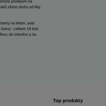
s online prodejem na
ků všeho druhu od léty
, barvy na beton, auto
barvy - celkem 18 tisíc
evo, do interiéru a na
Top produkty