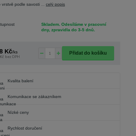
 vrstvě podle savosti ...
celý popis
tupnost
Skladem. Odesíláme v pracovní
dny, zpravidla do 3-5 dnů.
8 Kč
/
ks
Přidat do košíku
 Kč
bez DPH
Kvalita balení
Komunikace se zákazníkem
Nízké ceny
Rychlost doručení