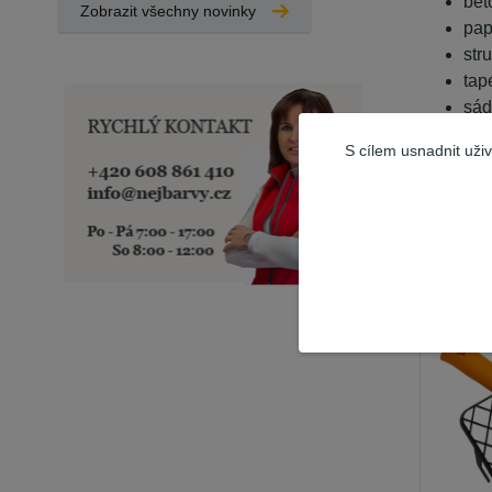
bet
Zobrazit všechny novinky
pap
str
tap
sád
S cílem usnadnit uži
Souvis