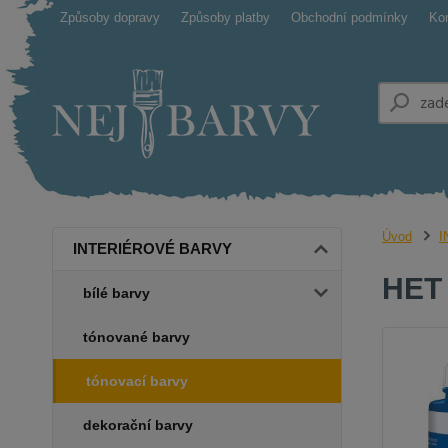
Způsoby dopravy
Způsoby platby
Obchodní podmínky
Ko
Úvod
I
INTERIÉROVÉ BARVY
HET 
bílé barvy
tónované barvy
tónovací barvy
dekorační barvy