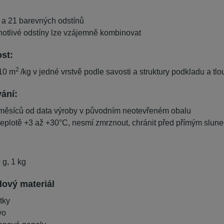
ý a 21 barevných odstínů
notlivé odstíny lze vzájemně kombinovat
st:
2
 10 m
/kg v jedné vrstvě podle savosti a struktury podkladu a tl
ání:
měsíců od data výroby v původním neotevřeném obalu
 teplotě +3 až +30°C, nesmí zmrznout, chránit před přímým slun
 g, 1 kg
ový materiál
tky
vo