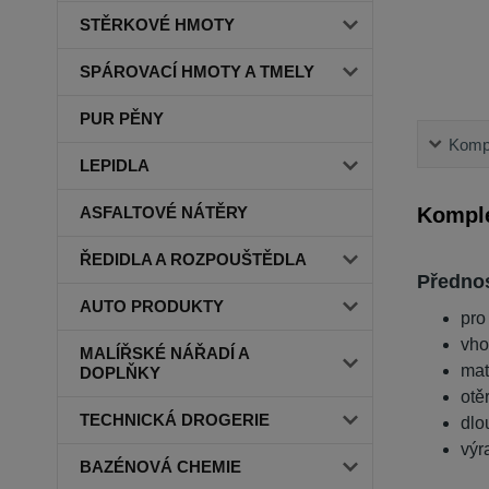
STĚRKOVÉ HMOTY
SPÁROVACÍ HMOTY A TMELY
PUR PĚNY
Kompl
LEPIDLA
Komple
ASFALTOVÉ NÁTĚRY
ŘEDIDLA A ROZPOUŠTĚDLA
Přednos
AUTO PRODUKTY
pro
vho
MALÍŘSKÉ NÁŘADÍ A
mat
DOPLŇKY
otě
TECHNICKÁ DROGERIE
dlo
výr
BAZÉNOVÁ CHEMIE