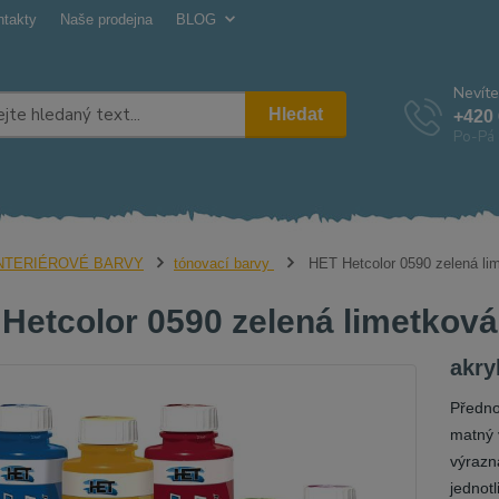
ntakty
Naše prodejna
BLOG
Nevíte
Hledat
+420 
Po-Pá 
NTERIÉROVÉ BARVY
tónovací barvy
HET Hetcolor 0590 zelená li
Hetcolor 0590 zelená limetková
akry
Přednos
matný 
výrazn
jednot