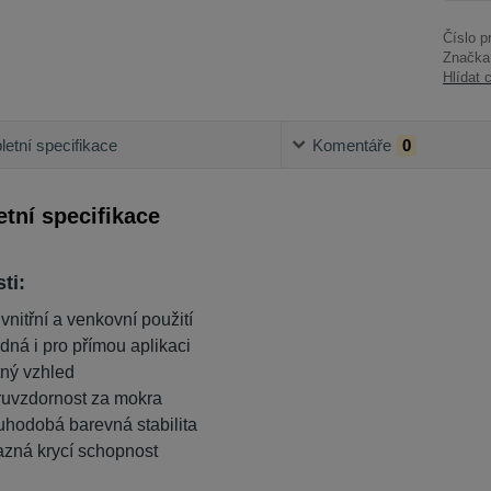
Číslo p
Značka
Hlídat 
etní specifikace
Komentáře
0
tní specifikace
ti:
 vnitřní a venkovní použití
dná i pro přímou aplikaci
ný vzhled
ruvzdornost za mokra
uhodobá barevná stabilita
azná krycí schopnost