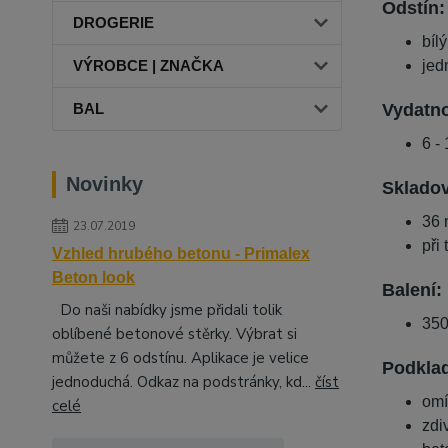
Odstín:
DROGERIE
bíl
jed
VÝROBCE | ZNAČKA
Vydatno
BAL
6 -
Novinky
Skladov
36 
23.07.2019
při
Vzhled hrubého betonu - Primalex
Beton look
Balení:
Do naši nabídky jsme přidali tolik
350
oblíbené betonové stěrky. Výbrat si
můžete z 6 odstínu. Aplikace je velice
Podklad
jednoduchá. Odkaz na podstránky, kd...
číst
omí
celé
zdi