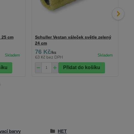
k 25 cm
Schuller Vestan váleček světle zelený
Sch
24 cm
76 Kč
2
/
ks
63 Kč
bez DPH
17
šíku
Přidat do košíku
vací barvy
HET