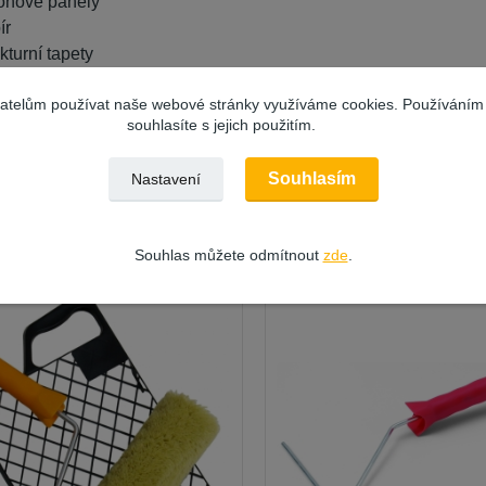
onové panely
ír
ukturní tapety
ety ze skelných vláken
vatelům používat naše webové stránky využíváme cookies. Používáním
rokarton
souhlasíte s jejich použitím.
Souhlasím
Nastavení
ející zboží
8
Souhlas můžete odmítnout
zde
.