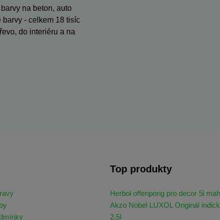
, barvy na beton, auto
barvy - celkem 18 tisíc
evo, do interiéru a na
Top produkty
ravy
Herbol offenporig pro decor 5l ma
by
Akzo Nobel LUXOL Originál indick
odmínky
2,5l