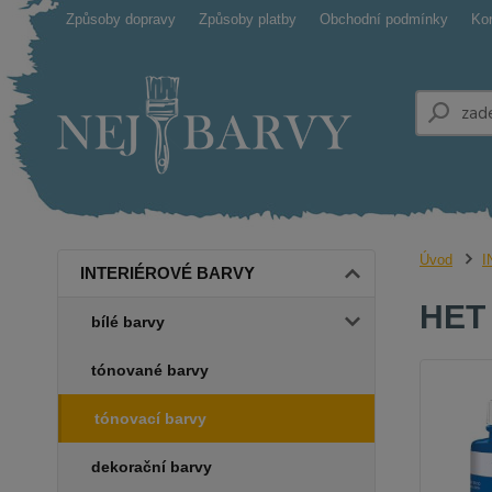
Způsoby dopravy
Způsoby platby
Obchodní podmínky
Ko
Úvod
I
INTERIÉROVÉ BARVY
HET 
bílé barvy
tónované barvy
tónovací barvy
dekorační barvy