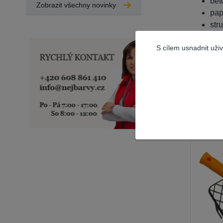
bet
Zobrazit všechny novinky
pap
str
tap
S cílem usnadnit uži
sád
Souvis