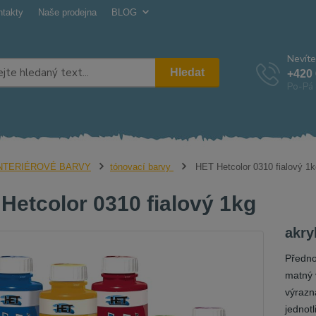
ntakty
Naše prodejna
BLOG
Nevíte
Hledat
+420 
Po-Pá 
NTERIÉROVÉ BARVY
tónovací barvy
HET Hetcolor 0310 fialový 1k
Hetcolor 0310 fialový 1kg
akry
Přednos
matný 
výrazn
jednot