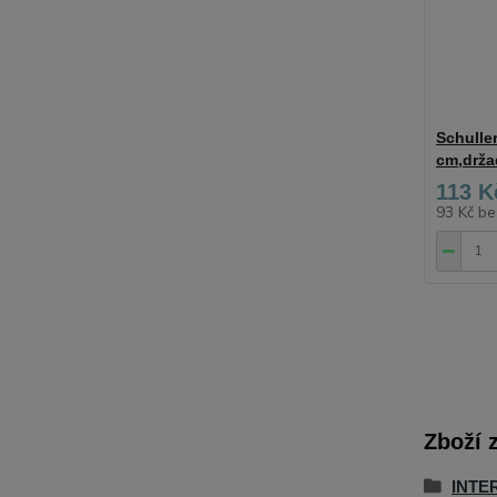
Schulle
cm,drža
113 K
93 Kč
be
Zboží 
INTE