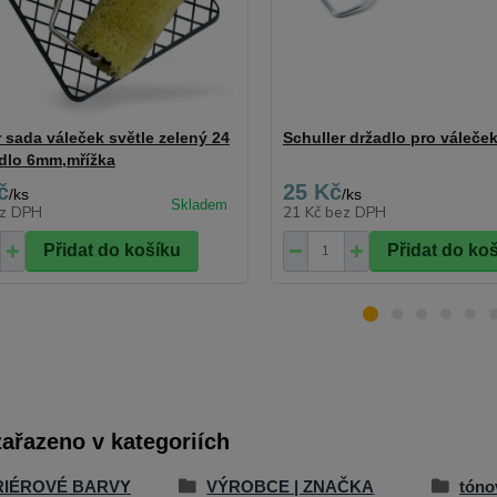
r sada váleček světle zelený 24
Schuller držadlo pro váleče
dlo 6mm,mřížka
č
25 Kč
/
ks
/
ks
z DPH
21 Kč
bez DPH
Přidat do košíku
Přidat do ko
zařazeno v kategoriích
RIÉROVÉ BARVY
VÝROBCE | ZNAČKA
tóno