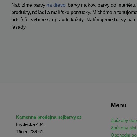
Nabízíme barvy
na dřevo
, barvy na kov, barvy do interiéru
produkty, nářadí a malířské pomůcky. Mícháme a tónujeme 
odstínů - vybere si opravdu každý. Natónujeme barvy na dř
fasády.
Menu
Kamenná prodejna nejbarvy.cz
Způsoby dop
Frýdecká 494,
Způsoby plat
Třinec 739 61
Obchodní p