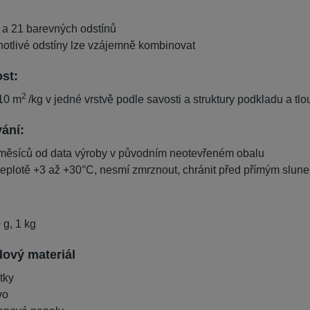
ý a 21 barevných odstínů
notlivé odstíny lze vzájemně kombinovat
st:
2
 10 m
/kg v jedné vrstvě podle savosti a struktury podkladu a tl
ání:
měsíců od data výroby v původním neotevřeném obalu
 teplotě +3 až +30°C, nesmí zmrznout, chránit před přímým slun
 g, 1 kg
ový materiál
tky
vo