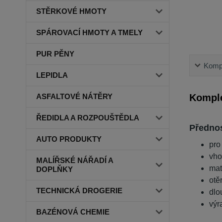
STĚRKOVÉ HMOTY
SPÁROVACÍ HMOTY A TMELY
PUR PĚNY
Kompl
LEPIDLA
Komple
ASFALTOVÉ NÁTĚRY
ŘEDIDLA A ROZPOUŠTĚDLA
Přednos
AUTO PRODUKTY
pro
vho
MALÍŘSKÉ NÁŘADÍ A
mat
DOPLŇKY
otě
TECHNICKÁ DROGERIE
dlo
výr
BAZÉNOVÁ CHEMIE