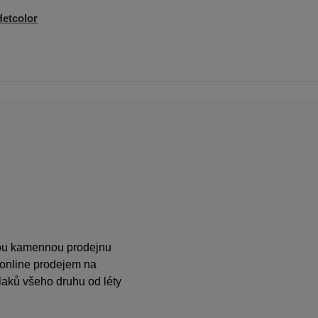
etcolor
anou kamennou prodejnu
s online prodejem na
ků všeho druhu od léty