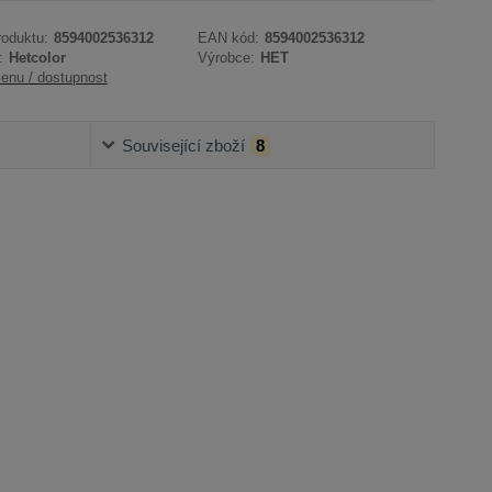
roduktu:
8594002536312
EAN kód:
8594002536312
:
Hetcolor
Výrobce:
HET
cenu / dostupnost
Související zboží
8