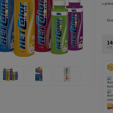
v jedné
Dos
14
122