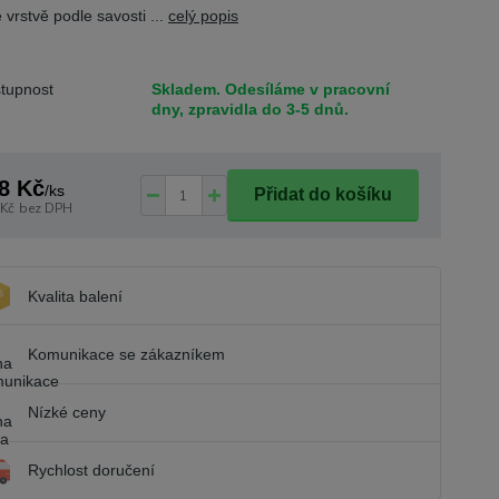
 vrstvě podle savosti ...
celý popis
tupnost
Skladem. Odesíláme v pracovní
dny, zpravidla do 3-5 dnů.
8 Kč
/
ks
Přidat do košíku
 Kč
bez DPH
Kvalita balení
Komunikace se zákazníkem
Nízké ceny
Rychlost doručení