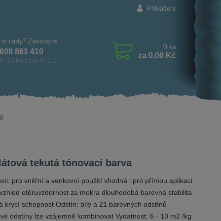
Přihlášení
 si rady? Zavolejte.
0
ks
608 861 410
za
0,00 Kč
8-16 hod (So 8-12)
g
látová tekutá tónovací barva
ti: pro vnitřní a venkovní použití vhodná i pro přímou aplikaci
vzhled otěruvzdornost za mokra dlouhodobá barevná stabilita
á krycí schopnost Odstín: bílý a 21 barevných odstínů
livé odstíny lze vzájemně kombinovat Vydatnost: 6 - 10 m2 /kg