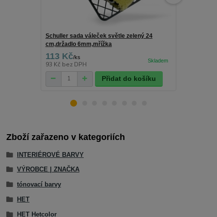
Schuller sada váleček světle zelený 24
Schuller drž
cm,držadlo 6mm,mřížka
113 Kč
25 Kč
/
ks
/
ks
93 Kč
bez DPH
21 Kč
bez D
Přidat do košíku
Zboží zařazeno v kategoriích
INTERIÉROVÉ BARVY
VÝROBCE | ZNAČKA
tónovací barvy
HET
HET Hetcolor