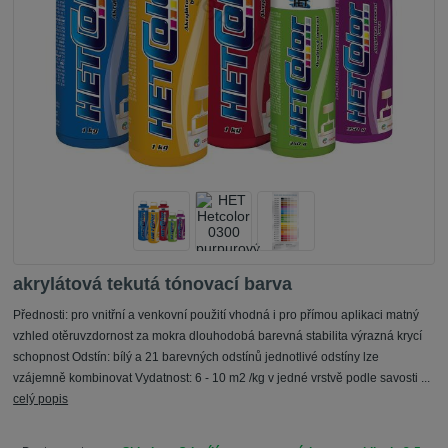
akrylátová tekutá tónovací barva
Přednosti: pro vnitřní a venkovní použití vhodná i pro přímou aplikaci matný
vzhled otěruvzdornost za mokra dlouhodobá barevná stabilita výrazná krycí
schopnost Odstín: bílý a 21 barevných odstínů jednotlivé odstíny lze
vzájemně kombinovat Vydatnost: 6 - 10 m2 /kg v jedné vrstvě podle savosti ...
celý popis