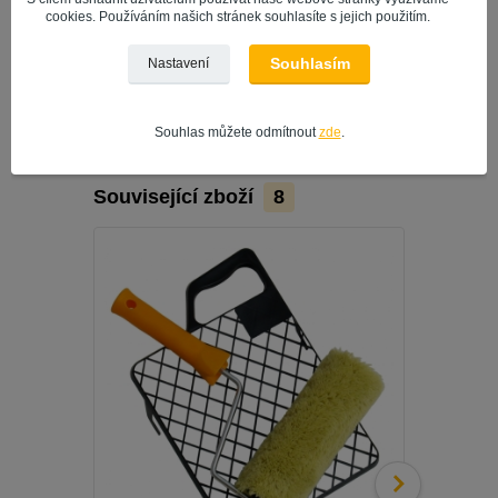
papír
cookies. Používáním našich stránek souhlasíte s jejich použitím.
strukturní tapety
tapety ze skelných vláken
Souhlasím
Nastavení
sádrokarton
Souhlas můžete odmítnout
zde
.
Související zboží
8