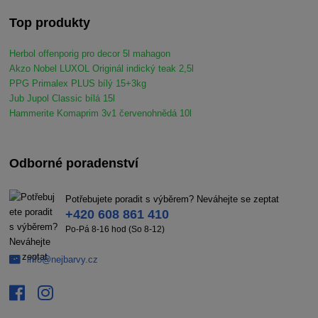
Top produkty
Herbol offenporig pro decor 5l mahagon
Akzo Nobel LUXOL Originál indický teak 2,5l
PPG Primalex PLUS bílý 15+3kg
Jub Jupol Classic bílá 15l
Hammerite Komaprim 3v1 červenohnědá 10l
Odborné poradenství
Potřebujete poradit s výběrem? Neváhejte se zeptat
+420 608 861 410
Po-Pá 8-16 hod (So 8-12)
info@nejbarvy.cz