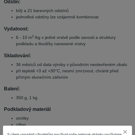
Odstín:
bílý a 21 barevných odstínů
jednotlivé odstíny lze vzájemně kombinovat
Vydatnost:
2
6 - 10 m
/kg v jedné vrstvě podle savosti a struktury
podkladu a tloušťky nanesené vrstvy
Skladování:
36 měsíců od data výroby v původním neotevřeném obalu
při teplotě +3 až +30°C, nesmí zmrznout, chránit před
přímým slunečním zářením
Balení:
350 g, 1 kg
Podkladový materiál
omítky
zdivo
betonové panely
S cílem usnadnit uživatelům používat naše webové stránky využíváme