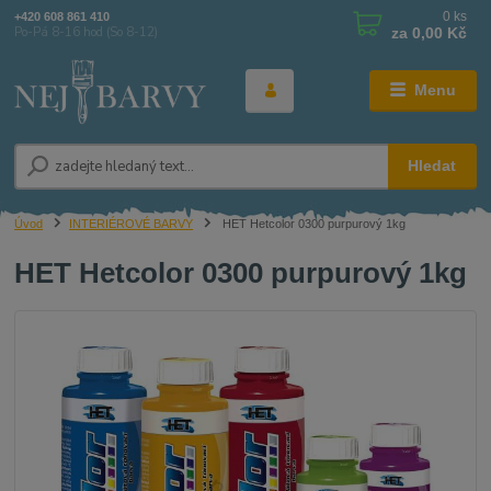
0
ks
+420 608 861 410
za
0,00 Kč
Po-Pá 8-16 hod (So 8-12)
Menu
Hledat
Úvod
INTERIÉROVÉ BARVY
HET Hetcolor 0300 purpurový 1kg
HET Hetcolor 0300 purpurový 1kg