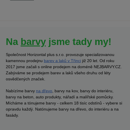
Na
barvy
jsme tady my!
Společnost Horizontal plus s.r.o. provozuje specializovanou
kamennou prodejnu
barev a laků v Třinci
již 20 let. Od roku
2017 jsme začali s online prodejem na doméně NEJBARVY.CZ.
Zabýváme se prodejem barev a laků všeho druhu od léty
osvědčených značek.
Nabízíme barvy
na dřevo
, barvy na kov, barvy do interiéru,
barvy na beton, auto produkty, nářadí a malířské pomůcky.
Mícháme a tónujeme barvy - celkem 18 tisíc odstínů - vybere si
opravdu každý. Natónujeme barvy na dřevo, do interiéru a na
fasády.