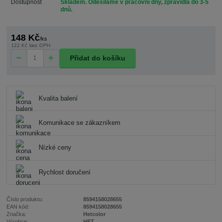
Dostupnost
Skladem. Odesíláme v pracovní dny, zpravidla do 3-5
dnů.
148 Kč
/
ks
122 Kč
bez DPH
Přidat do košíku
Kvalita balení
Komunikace se zákazníkem
Nízké ceny
Rychlost doručení
Číslo produktu:
8594158028655
EAN kód:
8594158028655
Značka:
Hetcolor
Výrobce:
HET