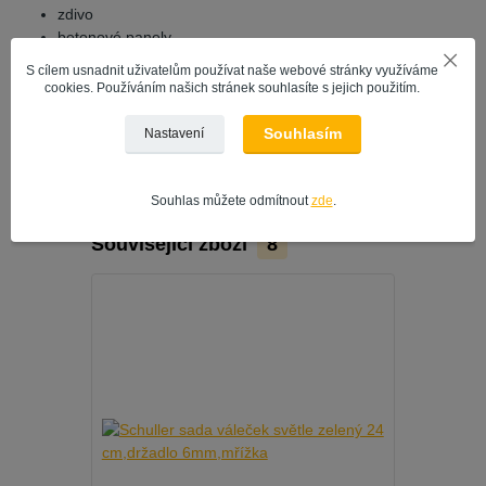
zdivo
betonové panely
papír
S cílem usnadnit uživatelům používat naše webové stránky využíváme
strukturní tapety
cookies. Používáním našich stránek souhlasíte s jejich použitím.
tapety ze skelných vláken
sádrokarton
Souhlasím
Nastavení
Souhlas můžete odmítnout
zde
.
Související zboží
8