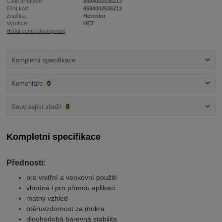
Číslo produktu:
8594002536213
EAN kód:
8594002536213
Značka:
Hetcolor
Výrobce:
HET
Hlídat cenu / dostupnost
Kompletní specifikace
Komentáře
0
Související zboží
8
Kompletní specifikace
Přednosti:
pro vnitřní a venkovní použití
vhodná i pro přímou aplikaci
matný vzhled
otěruvzdornost za mokra
dlouhodobá barevná stabilita