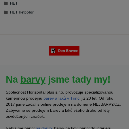
HET
HET Hetcolor
Na
barvy
jsme tady my!
Společnost Horizontal plus s.r.o. provozuje specializovanou
kamennou prodejnu
barev a laků v Třinci
již 20 let. Od roku
2017 jsme začali s online prodejem na doméně NEJBARVY.CZ.
Zabýváme se prodejem barev a laků všeho druhu od léty
osvědčených značek.
Nabízíme barvy
na dřevo
, barvy na kov, barvy do interiéru,