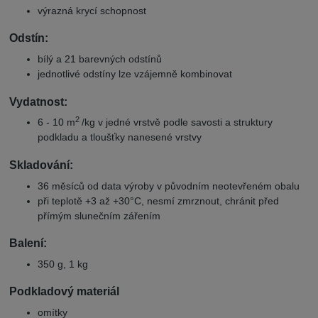
výrazná krycí schopnost
Odstín:
bílý a 21 barevných odstínů
jednotlivé odstíny lze vzájemně kombinovat
Vydatnost:
2
6 - 10 m
/kg v jedné vrstvě podle savosti a struktury
podkladu a tloušťky nanesené vrstvy
Skladování:
36 měsíců od data výroby v původním neotevřeném obalu
při teplotě +3 až +30°C, nesmí zmrznout, chránit před
přímým slunečním zářením
Balení:
350 g, 1 kg
Podkladový materiál
omítky