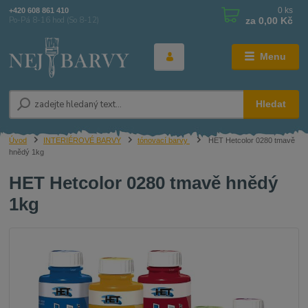
0
ks
+420 608 861 410
za
0,00 Kč
Po-Pá 8-16 hod (So 8-12)
Menu
Hledat
Úvod
INTERIÉROVÉ BARVY
tónovací barvy
HET Hetcolor 0280 tmavě
hnědý 1kg
HET Hetcolor 0280 tmavě hnědý
1kg