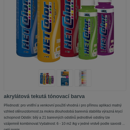
akrylátová tekutá tónovací barva
Přednosti: pro vnitřní a venkovní použití vhodná i pro přímou aplikaci matný
vzhled otěruvzdornost za mokra dlouhodobá barevná stabilita výrazná krycí
schopnost Odstín: bílý a 21 barevných odstínů jednotlivé odstíny lze
vzájemně kombinovat Vydatnost: 6 - 10 m2 /kg v jedné vrstvě podle savosti ...
celý popis