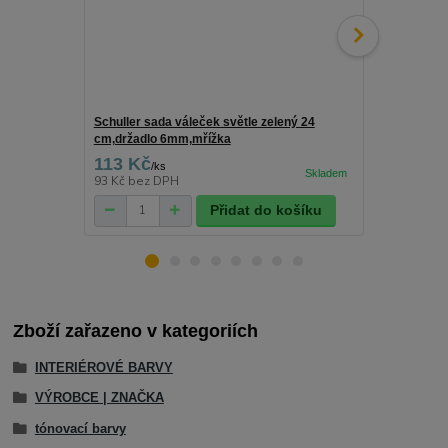
Schuller sada váleček světle zelený 24
Schuller drž
cm,držadlo 6mm,mřížka
113 Kč
25 Kč
/
ks
/
ks
93 Kč
bez DPH
21 Kč
bez D
Přidat do košíku
Zboží zařazeno v kategoriích
INTERIÉROVÉ BARVY
VÝROBCE | ZNAČKA
tónovací barvy