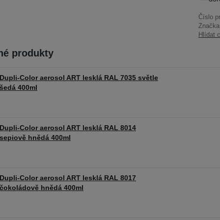
Číslo p
Značka
Hlídat 
é produkty
Dupli-Color aerosol ART lesklá RAL 7035 světle
šedá 400ml
Dupli-Color aerosol ART lesklá RAL 8014
sepiově hnědá 400ml
Dupli-Color aerosol ART lesklá RAL 8017
čokoládově hnědá 400ml