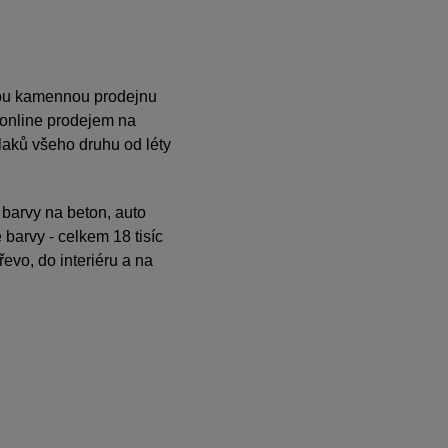
anou kamennou prodejnu
s online prodejem na
ků všeho druhu od léty
, barvy na beton, auto
barvy - celkem 18 tisíc
evo, do interiéru a na