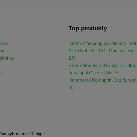
Top produkty
ravy
Herbol offenporig pro decor 5l ma
by
Akzo Nobel LUXOL Originál indick
odmínky
2,5l
PPG Primalex PLUS bílý 15+3kg
na
Jub Jupol Classic bílá 15l
Hammerite Komaprim 3v1 červen
10l
áva vyhrazena. Design: