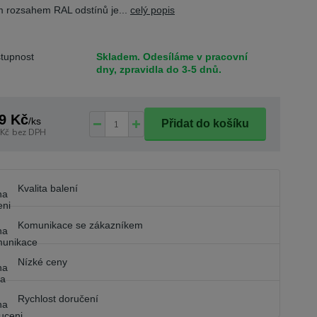
m rozsahem RAL odstínů je...
celý popis
tupnost
Skladem. Odesíláme v pracovní
dny, zpravidla do 3-5 dnů.
9 Kč
/
ks
Přidat do košíku
 Kč
bez DPH
Kvalita balení
Komunikace se zákazníkem
Nízké ceny
Rychlost doručení