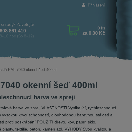
Přihlášení
 si rady? Zavolejte.
0
ks
608 861 410
za
0,00 Kč
8-16 hod (So 8-12)
esklá RAL 7040 okenní šeď 400ml
 7040 okenní šeď 400ml
leschnoucí barva ve spreji
rylová barva ve spreji VLASTNOSTI Vynikající, rychleschnoucí
s vysokou krycí schopností, dlouhodobou barevnou stálostí a
tí proti poškrábání POUŽITÍ dřevo, kov, papír, sklo,
é plasty, textilie, beton, kámen atd. VÝHODY Svou kvalitou a