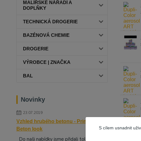
MALÍŘSKÉ NÁŘADÍ A
DOPLŇKY
TECHNICKÁ DROGERIE
BAZÉNOVÁ CHEMIE
DROGERIE
VÝROBCE | ZNAČKA
BAL
Novinky
23.07.2019
Vzhled hrubého betonu - Primalex
S cílem usnadnit uži
Beton look
Do naši nabídky jsme přidali tolik