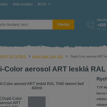
ntakty
Naše prodejna
BLOG
Nevíte
Hledat
+420 
Po-Pá 
ARVY VE SPREJI
Motip Dupli Color RAL
Dupli-Color aerosol ART l
i-Color aerosol ART lesklá RAL
Rych
TYP Ak
barva 
odolnos
někter