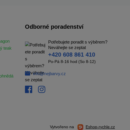
Odborné poradenství
hagon
Potřebujete poradit s výběrem?
Neváhejte se zeptat
ý teak
+420 608 861 410
Po-Pá 8-16 hod (So 8-12)
info@nejbarvy.cz
ohnědá
Vytvořeno na
Eshop-rychle.cz