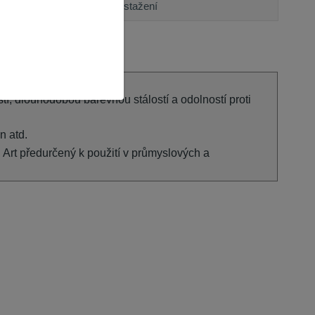
Ke stažení
tí, dlouhodobou barevnou stálostí a odolností proti
n atd.
Art předurčený k použití v průmyslových a