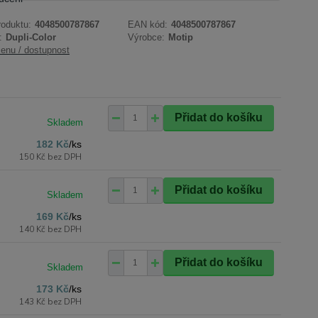
roduktu:
4048500787867
EAN kód:
4048500787867
:
Dupli-Color
Výrobce:
Motip
cenu / dostupnost
Přidat do košíku
182 Kč
/
ks
150 Kč
bez DPH
Přidat do košíku
169 Kč
/
ks
140 Kč
bez DPH
Přidat do košíku
173 Kč
/
ks
143 Kč
bez DPH