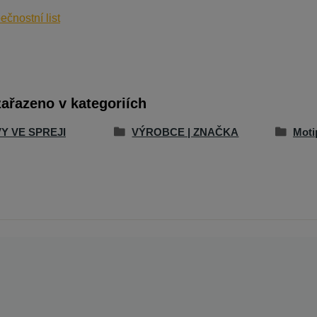
čnostní list
zařazeno v kategoriích
Y VE SPREJI
VÝROBCE | ZNAČKA
Moti