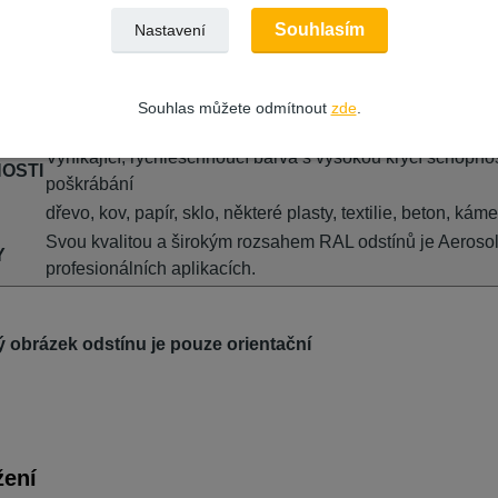
etní specifikace
Komentáře
0
Souhlasím
Nastavení
tní specifikace
Souhlas můžete odmítnout
zde
.
Akrylová barva ve spreji
Vynikající, rychleschnoucí barva s vysokou krycí schopnos
OSTI
poškrábání
dřevo, kov, papír, sklo, některé plasty, textilie, beton, káme
Svou kvalitou a širokým rozsahem RAL odstínů je Aerosol 
Y
profesionálních aplikacích.
ý obrázek odstínu je pouze orientační
žení