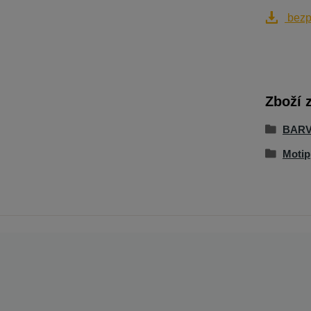
bezpe
Zboží 
BARV
Motip