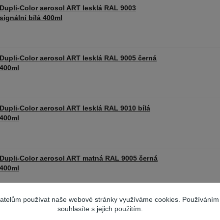
Dupli-Color aerosol ART lesklá RAL 9003
signální bílá 400ml
Dupli-Color aerosol ART lesklá RAL 9005 černá
400ml
Dupli-Color aerosol ART lesklá RAL 9010 bílá
400ml
Dupli-Color aerosol ART matná RAL 9005 černá
400ml
vatelům používat naše webové stránky využíváme cookies. Používáním
souhlasíte s jejich použitím.