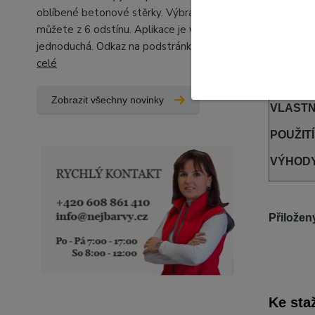
Kompl
oblíbené betonové stěrky. Výbrat si
můžete z 6 odstínu. Aplikace je velice
jednoduchá. Odkaz na podstránky, kd...
číst
Komple
celé
TYP
Zobrazit všechny novinky
VLASTN
POUŽITÍ
VÝHOD
Přiložen
Ke sta