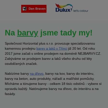
Na
barvy
jsme tady my!
Společnost Horizontal plus s.r.o. provozuje specializovanou
kamennou prodejnu
barev a laků v Třinci
již 20 let. Od roku
2017 jsme začali s online prodejem na doméně NEJBARVY.CZ.
Zabýváme se prodejem barev a laků všeho druhu od léty
osvědčených značek.
Nabízíme barvy
na dřevo
, barvy na kov, barvy do interiéru,
barvy na beton, auto produkty, nářadí a malířské pomůcky.
Mícháme a tónujeme barvy - celkem 18 tisíc odstínů - vybere si
opravdu každý. Natónujeme barvy na dřevo, do interiéru a na
fasády.