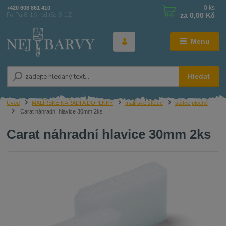
0
ks
+420 608 861 410
za
0,00 Kč
Po-Pá 8-16 hod (So 8-12)
Menu
Hledat
Úvod
MALÍŘSKÉ NÁŘADÍ A DOPLŇKY
malířské štětce
štětce ploché
Carat náhradní hlavice 30mm 2ks
Carat náhradní hlavice 30mm 2ks