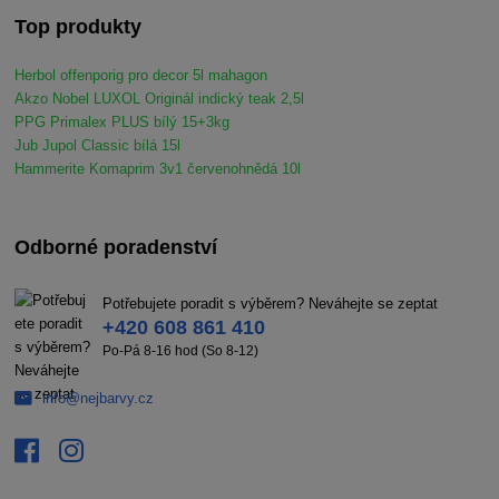
Top produkty
Herbol offenporig pro decor 5l mahagon
Akzo Nobel LUXOL Originál indický teak 2,5l
PPG Primalex PLUS bílý 15+3kg
Jub Jupol Classic bílá 15l
Hammerite Komaprim 3v1 červenohnědá 10l
Odborné poradenství
Potřebujete poradit s výběrem? Neváhejte se zeptat
+420 608 861 410
Po-Pá 8-16 hod (So 8-12)
info@nejbarvy.cz