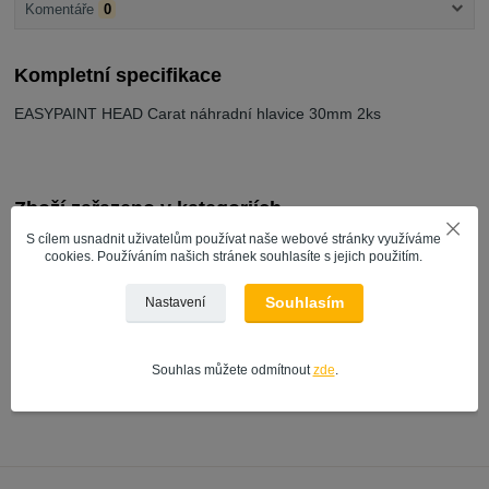
Komentáře
0
Kompletní specifikace
EASYPAINT HEAD Carat náhradní hlavice 30mm 2ks
Zboží zařazeno v kategoriích
S cílem usnadnit uživatelům používat naše webové stránky využíváme
MALÍŘSKÉ NÁŘADÍ A DOPLŇKY
cookies. Používáním našich stránek souhlasíte s jejich použitím.
VÝROBCE | ZNAČKA
Souhlasím
Nastavení
malířské štětce
Schuller
Souhlas můžete odmítnout
zde
.
štětce ploché