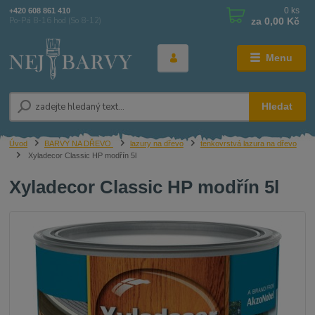
0
ks
+420 608 861 410
za
0,00 Kč
Po-Pá 8-16 hod (So 8-12)
Menu
Hledat
Úvod
BARVY NA DŘEVO
lazury na dřevo
tenkovrstvá lazura na dřevo
Xyladecor Classic HP modřín 5l
Xyladecor Classic HP modřín 5l