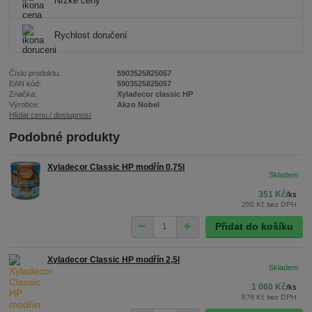
Nízké ceny
Rychlost doručení
Číslo produktu:
5903525825057
EAN kód:
5903525825057
Značka:
Xyladecor classic HP
Výrobce:
Akzo Nobel
Hlídat cenu / dostupnost
Podobné produkty
Xyladecor Classic HP modřín 0,75l
351 Kč
/
ks
290 Kč
bez DPH
Přidat do košíku
Xyladecor Classic HP modřín 2,5l
1 060 Kč
/
ks
876 Kč
bez DPH