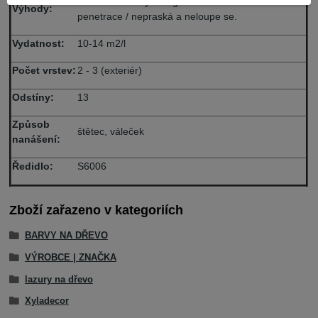
Až 6 let ochrany / fungicidní složka / hluboká
Výhody:
penetrace / nepraská a neloupe se.
Vydatnost:
10-14 m2/l
Počet vrstev:
2 - 3 (exteriér)
Odstíny:
13
Způsob
štětec, váleček
nanášení:
Ředidlo:
S6006
Zboží zařazeno v kategoriích
BARVY NA DŘEVO
VÝROBCE | ZNAČKA
lazury na dřevo
Xyladecor