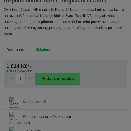
rozpouštědlové bázi s fungicidní složkou
Xyladecor Classic HP modřín 5l Popis: Ochranná olejová tenkovrtsvá lazura
na rozpouštědlové bázi s fungicidní složkou. Použití: Všechny dřevěné
povrchy, které nejsou v přímém kontaktu s půdou nebo povrchovou vodou -
obklady domů, chaty, altány, pergoly, ploty, balkóny, okna, dveře a jin...
celý
popis
Dostupnost
Skladem
1 814 Kč
/
ks
1 499 Kč
bez DPH
Přidat do košíku
Kvalita balení
Komunikace se zákazníkem