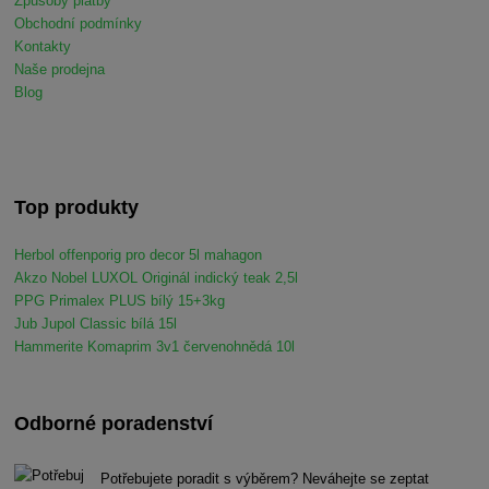
Způsoby platby
Obchodní podmínky
Kontakty
Naše prodejna
Blog
Top produkty
Herbol offenporig pro decor 5l mahagon
Akzo Nobel LUXOL Originál indický teak 2,5l
PPG Primalex PLUS bílý 15+3kg
Jub Jupol Classic bílá 15l
Hammerite Komaprim 3v1 červenohnědá 10l
Odborné poradenství
Potřebujete poradit s výběrem? Neváhejte se zeptat