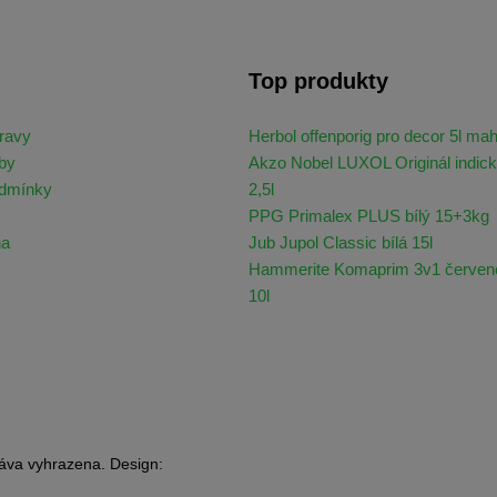
Top produkty
ravy
Herbol offenporig pro decor 5l ma
by
Akzo Nobel LUXOL Originál indick
odmínky
2,5l
PPG Primalex PLUS bílý 15+3kg
na
Jub Jupol Classic bílá 15l
Hammerite Komaprim 3v1 červen
10l
áva vyhrazena. Design: