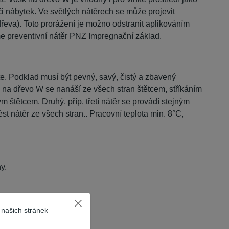
i nábytek. Ve světlých nátěrech se může projevit
řeva). Toto prorážení je možno odstranit aplikováním
e preventivní nátěr PNZ Impregnační základ.
te. Podklad musí být pevný, savý, čistý a zbavený
sk na dřevo W se nanáší ze všech stran štětcem, stříkáním
 štětcem. Druhý, příp. třetí nátěr se provádí stejným
 nátěr ze všech stran.. Pracovní teplota min. 8°C,
y.
 našich stránek