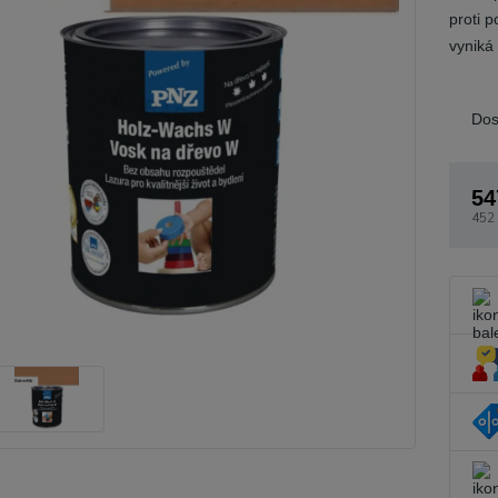
proti 
vyniká
Dos
54
452