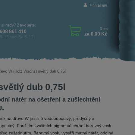
Přihlášení
 si rady? Zavolejte.
0
ks
608 861 410
za
0,00 Kč
8-16 hod (So 8-12)
evo W (Holz Wachz) světlý dub 0,75l
větlý dub 0,75l
odní nátěr na ošetření a zušlechtění
a.
sk na dřevo W je silně vodoodpudivý, prodyšný a
opustný. Použitím kvalitních pigmentů chrání barevný vosk
před zešednutím. Barevný vosk, vytváří matný nátěr, odolný