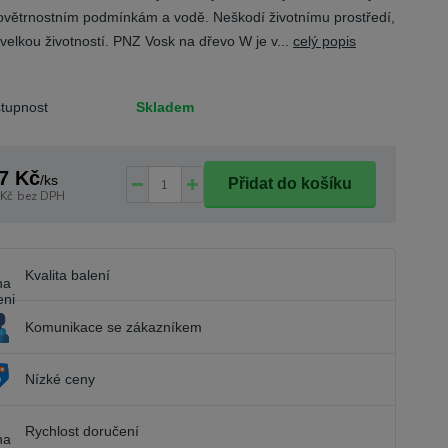
povětrnostním podmínkám a vodě. Neškodí životnímu prostředí,
 velkou životností. PNZ Vosk na dřevo W je v...
celý popis
tupnost
Skladem
7 Kč
/
ks
Přidat do košíku
 Kč
bez DPH
Kvalita balení
Komunikace se zákazníkem
Nízké ceny
Rychlost doručení