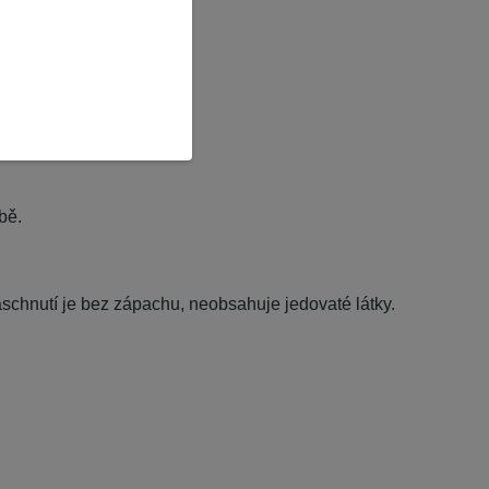
bě.
aschnutí je bez zápachu, neobsahuje jedovaté látky.