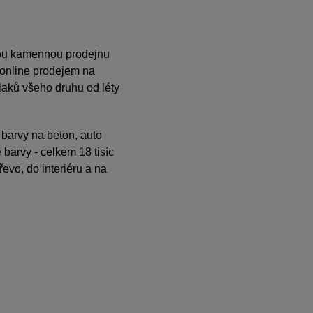
anou kamennou prodejnu
s online prodejem na
ků všeho druhu od léty
, barvy na beton, auto
barvy - celkem 18 tisíc
evo, do interiéru a na