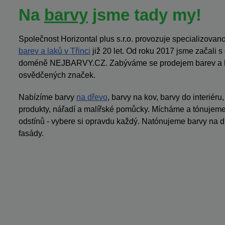
Na
barvy
jsme tady my!
Společnost Horizontal plus s.r.o. provozuje specializov
barev a laků v Třinci
již 20 let. Od roku 2017 jsme začali 
doméně NEJBARVY.CZ. Zabýváme se prodejem barev a la
osvědčených značek.
Nabízíme barvy
na dřevo
, barvy na kov, barvy do interiéru
produkty, nářadí a malířské pomůcky. Mícháme a tónujeme 
odstínů - vybere si opravdu každý. Natónujeme barvy na dř
fasády.