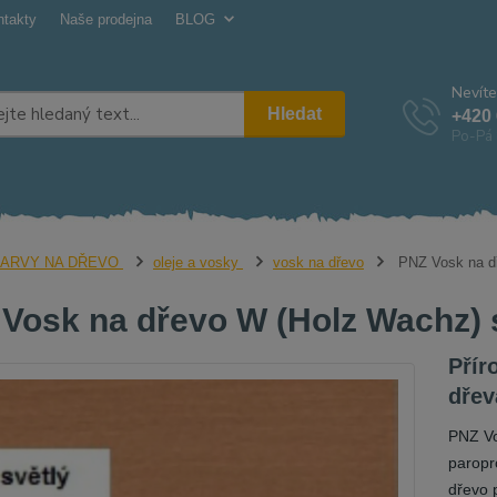
ntakty
Naše prodejna
BLOG
Nevíte
Hledat
+420 
Po-Pá 
ARVY NA DŘEVO
oleje a vosky
vosk na dřevo
PNZ Vosk na dř
Vosk na dřevo W (Holz Wachz) s
Přír
dřev
PNZ Vo
paropr
dřevo 