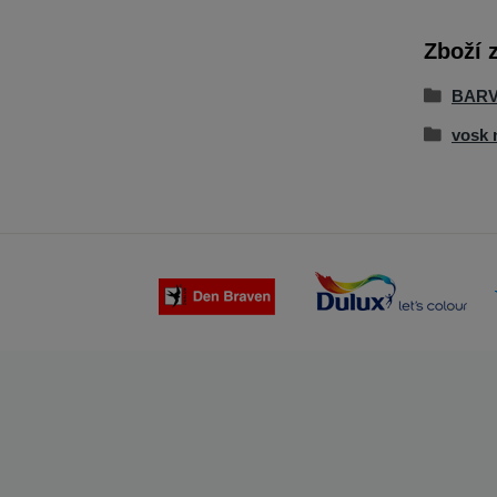
Zboží 
BARV
vosk 