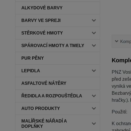
ALKYDOVÉ BARVY
BARVY VE SPREJI
STĚRKOVÉ HMOTY
Kompl
SPÁROVACÍ HMOTY A TMELY
PUR PĚNY
Komple
LEPIDLA
PNZ Vosk
před zeše
ASFALTOVÉ NÁTĚRY
vyniká ve
Bezbarvý
ŘEDIDLA A ROZPOUŠTĚDLA
hračky.)
AUTO PRODUKTY
Použití:
MALÍŘSKÉ NÁŘADÍ A
K ochraně
DOPLŇKY
zahradní 