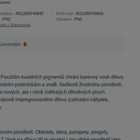
roduktu:
4011289740842
EAN kód:
4011289740842
:
PNZ
Výrobce:
PNZ
cenu / dostupnost
Komentáře
0
Použitím kvalitních pigmentů chrání barevný vosk dřevo
rnostním podmínkám a vodě. Neškodí životnímu prostředí,
 nových, ale i silně zvětralých dřevěných ploch.
tlakově impregnovaného dřeva (zahradní nábytek,
.
ovním prostředí. Obklady, okna, parapety, pergoly,
NZ Vosk na dřevo W je vhodný i pro vlhké prostředí jako