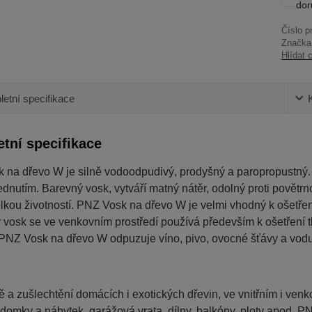
Číslo p
Značka
Hlídat 
etní specifikace
tní specifikace
 na dřevo W je silně vodoodpudivý, prodyšný a paropropustný. 
dnutím. Barevný vosk, vytváří matný nátěr, odolný proti povět
lkou životností. PNZ Vosk na dřevo W je velmi vhodný k ošetření
 vosk se ve venkovním prostředí používá především k ošetření 
. PNZ Vosk na dřevo W odpuzuje víno, pivo, ovocné šťávy a vodu
 a zušlechtění domácích i exotických dřevin, ve vnitřním i venk
domky a nábytek, garážová vrata, dílny, balkóny, ploty apod. P