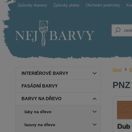
Způsoby dopravy
Způsoby platby
Obchodní podmínky
Ko
Úvod
B
INTERIÉROVÉ BARVY
PNZ 
FASÁDNÍ BARVY
BARVY NA DŘEVO
laky na dřevo
lazury na dřevo