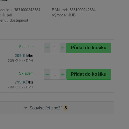
roduktu:
3831000242384
EAN kód:
3831000242384
:
Jupol
Výrobce:
JUB
cenu / dostupnost
Přidat do košíku
209 Kč
/
ks
209 Kč
bez DPH
Přidat do košíku
799 Kč
/
ks
799 Kč
bez DPH
Související zboží
8