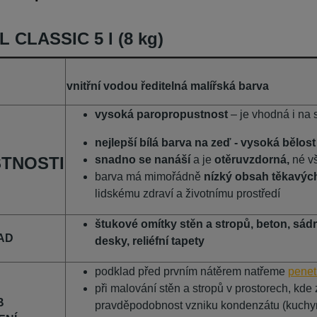
 CLASSIC 5 l (8 kg)
vnitřní vodou ředitelná malířská barva
vysoká paropropustnost
– je vhodná i na
nejlepší bílá barva na zeď - vysoká bělos
TNOSTI
snadno se nanáší
a je
otěruvzdorná,
né v
barva má mimořádně
nízký obsah těkavých
lidskému zdraví a životnímu prostředí
štukové omítky stěn a stropů, beton, sá
AD
desky, reliéfní tapety
podklad před prvním nátěrem natřeme
penet
při malování stěn a stropů v prostorech, kde 
B
pravděpodobnost vzniku kondenzátu (kuchyně,