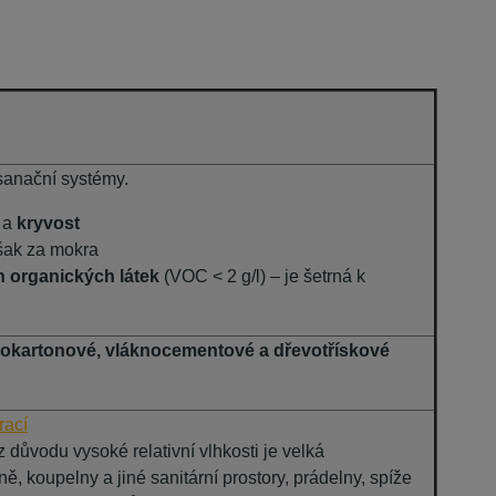
 sanační systémy.
t
a
kryvost
šak za mokra
 organických látek
(VOC < 2 g/l) – je šetrná k
drokartonové, vláknocementové a dřevotřískové
rací
z důvodu vysoké relativní vlhkosti je velká
 koupelny a jiné sanitární prostory, prádelny, spíže