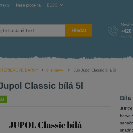
ntakty
Naše prodejna
BLOG
Nevíte
Hledat
+420 
Po-Pá 
NTERIÉROVÉ BARVY
bílé barvy
Jub Jupol Classic bílá 5l
Jupol Classic bílá 5l
Bílá
ukt
JUPOL 
barva 
sanačn
snadno