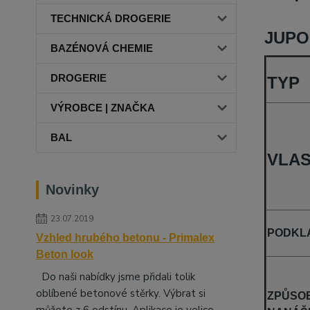
TECHNICKÁ DROGERIE
JUPOL
BAZÉNOVÁ CHEMIE
DROGERIE
TYP
VÝROBCE | ZNAČKA
BAL
VLAS
Novinky
23.07.2019
PODKL
Vzhled hrubého betonu - Primalex
Beton look
Do naši nabídky jsme přidali tolik
oblíbené betonové stěrky. Výbrat si
ZPŮSO