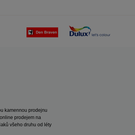
anou kamennou prodejnu
s online prodejem na
ků všeho druhu od léty