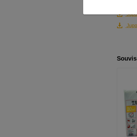
Ke sta
Jupol
Jupol
Souvis