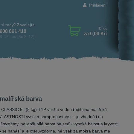
Přihlášení
 si rady? Zavolejte.
0
ks
608 861 410
za
0,00 Kč
8-16 hod (So 8-12)
 malířská barva
CLASSIC 5 l (8 kg) TYP vnitřní vodou ředitelná malířská
VLASTNOSTI vysoká paropropustnost – je vhodná i na
í systémy. nejlepší bílá barva na zeď - vysoká bělost a kryvost
 se nanáší a je otěruvzdorná, né však za mokra barva má