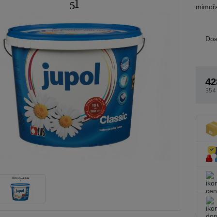
mimořá
Dos
42
354