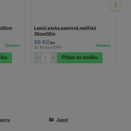
7x30cm
Lepící páska papírová malířská
SP
30mm/50m
25
50 Kč
11
/
ks
41 Kč
bez DPH
96
šíku
Přidat do košíku
barvy
Jupol