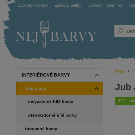
Způsoby dopravy
Způsoby platby
Obchodní podmínky
Ko
Úvod
I
INTERIÉROVÉ BARVY
Jub 
bílé barvy
TOP prod
omyvatelné bílé barvy
otěruvzdorné bílé barvy
tónované barvy