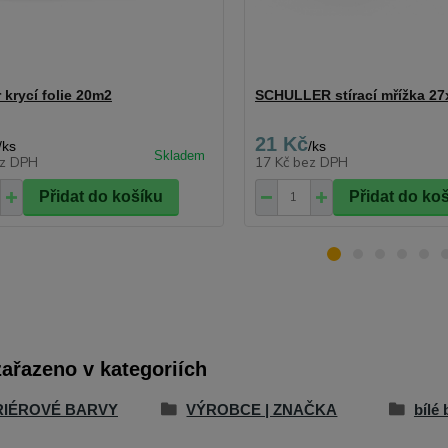
 krycí folie 20m2
SCHULLER stírací mřížka 2
21 Kč
/
ks
/
ks
z DPH
17 Kč
bez DPH
Přidat do košíku
Přidat do ko
zařazeno v kategoriích
RIÉROVÉ BARVY
VÝROBCE | ZNAČKA
bílé 