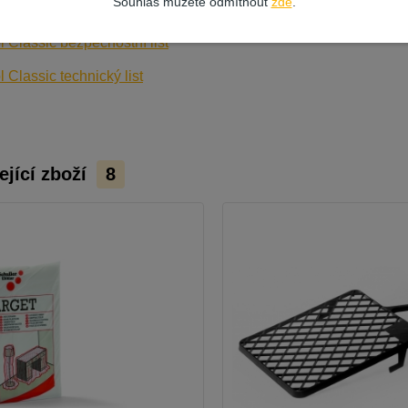
žení
Souhlas můžete odmítnout
zde
.
 Classic bezpečnostní list
 Classic technický list
ející zboží
8