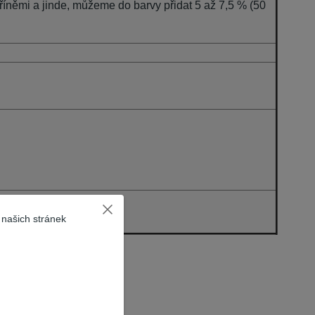
skříněmi a jinde, můžeme do barvy přidat 5 až 7,5 % (50
 savosti
podkladu
 našich stránek
 o výrobku.