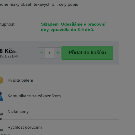
dně nízký obsah těkavých o...
celý popis
tupnost
Skladem. Odesíláme v pracovní
dny, zpravidla do 3-5 dnů.
8 Kč
/
ks
Přidat do košíku
 Kč
bez DPH
Kvalita balení
Komunikace se zákazníkem
Nízké ceny
Rychlost doručení