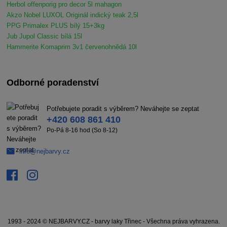
Herbol offenporig pro decor 5l mahagon
Akzo Nobel LUXOL Originál indický teak 2,5l
PPG Primalex PLUS bílý 15+3kg
Jub Jupol Classic bílá 15l
Hammerite Komaprim 3v1 červenohnědá 10l
Odborné poradenství
Potřebujete poradit s výběrem? Neváhejte se zeptat
+420 608 861 410
Po-Pá 8-16 hod (So 8-12)
info@nejbarvy.cz
1993 - 2024 © NEJBARVY.CZ - barvy laky Třinec - Všechna práva vyhrazena.