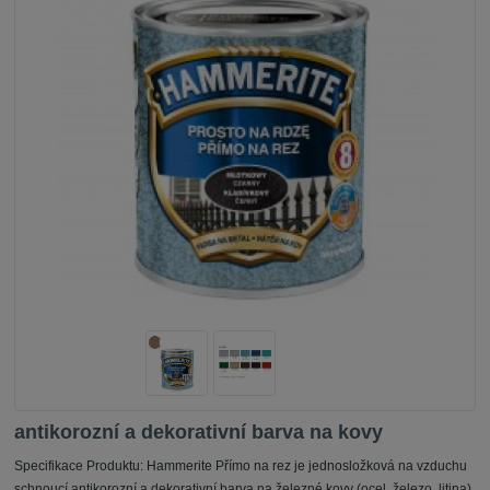
antikorozní a dekorativní barva na kovy
Specifikace Produktu: Hammerite Přímo na rez je jednosložková na vzduchu
schnoucí antikorozní a dekorativní barva na železné kovy (ocel, železo, litina)