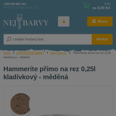
0
ks
+420 608 861 410
za
0,00 Kč
Po-Pá 8-16 hod (So 8-12)
Menu
Hledat
Úvod
SYNTETICKÉ BARVY
barvy na rez
Hammerite přímo na rez 0,25l
kladívkový - měděná
Hammerite přímo na rez 0,25l
kladívkový - měděná