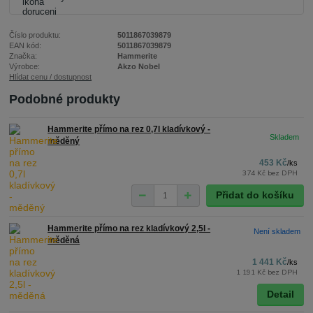
Číslo produktu:
5011867039879
EAN kód:
5011867039879
Značka:
Hammerite
Výrobce:
Akzo Nobel
Hlídat cenu / dostupnost
Podobné produkty
Hammerite přímo na rez 0,7l kladívkový -
měděný
453 Kč
/
ks
374 Kč
bez DPH
Přidat do košíku
Hammerite přímo na rez kladívkový 2,5l -
Není skladem
měděná
1 441 Kč
/
ks
1 191 Kč
bez DPH
Detail