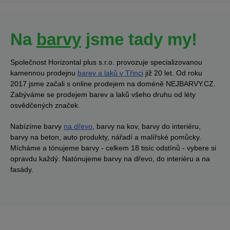
Na
barvy
jsme tady my!
Společnost Horizontal plus s.r.o. provozuje specializovanou
kamennou prodejnu
barev a laků v Třinci
již 20 let. Od roku
2017 jsme začali s online prodejem na doméně NEJBARVY.CZ.
Zabýváme se prodejem barev a laků všeho druhu od léty
osvědčených značek.
Nabízíme barvy
na dřevo
, barvy na kov, barvy do interiéru,
barvy na beton, auto produkty, nářadí a malířské pomůcky.
Mícháme a tónujeme barvy - celkem 18 tisíc odstínů - vybere si
opravdu každý. Natónujeme barvy na dřevo, do interiéru a na
fasády.