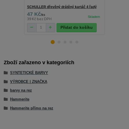
SCHULLER dřevěný drátěný kartáč 4 řadý
Hammerite ř
47 Kč
163 Kč
/
ks
/
ks
39 Kč
bez DPH
135 Kč
bez 
Přidat do košíku
Zboží zařazeno v kategoriích
SYNTETICKÉ BARVY
VÝROBCE | ZNAČKA
barvy na rez
Hammerite
Hammerite přímo na rez